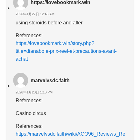
https://lovebookmark.win
2026年1月27日 12:46 AM
using steroids before and after
References:
https://lovebookmark.win/story.php?
title=dianabole-prix-reel-et-precautions-avant-
achat
marvelvsdc.faith
2026年1月28日 1:10 PM
References:
Casino circus
References:
https://marvelvsdc.faith/wiki/ACO96_Reviews_Re