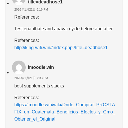
title=deadhose1
2026年1月21日 6:16 PM
References:
Test enanthate and anavar cycle before and after
References:
http://king-wifi.win//index.php?title=deadhose1
imoodle.win
2026年1月21日 7:33 PM
best supplements stacks
References:
https://imoodle.win/wiki/Dnde_Comprar_PROSTA
FIX_en_Guatemala_Beneficios_Efectos_y_Cmo_
Obtener_el_Original