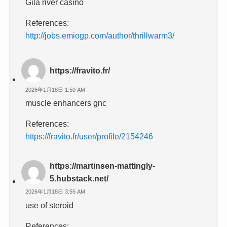
Gila river casino
References:
http://jobs.emiogp.com/author/thrillwarm3/
https://fravito.fr/
2026年1月18日 1:50 AM
muscle enhancers gnc
References:
https://fravito.fr/user/profile/2154246
https://martinsen-mattingly-
5.hubstack.net/
2026年1月18日 3:55 AM
use of steroid
References: