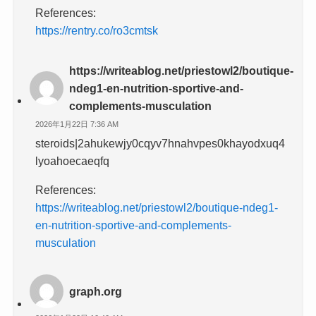
References:
https://rentry.co/ro3cmtsk
https://writeablog.net/priestowl2/boutique-
ndeg1-en-nutrition-sportive-and-
complements-musculation
2026年1月22日 7:36 AM
steroids|2ahukewjy0cqyv7hnahvpes0khayodxuq4
lyoahoecaeqfq
References:
https://writeablog.net/priestowl2/boutique-ndeg1-
en-nutrition-sportive-and-complements-
musculation
graph.org