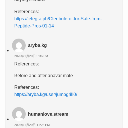
References:
https://telegra.ph/Clenbuterol-for-Sale-from-
Peptide-Pros-01-14
aryba.kg
2026年1月20日 5:36 PM
References:
Before and after anavar male
References:
https://aryba.kg/user/jumpgrill0/
humanlove.stream
2026年1月20日 11:26 PM