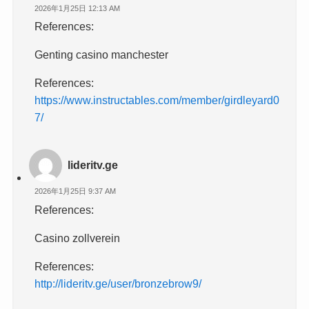
2026年1月25日 12:13 AM
References:
Genting casino manchester
References:
https://www.instructables.com/member/girdleyard0
7/
lideritv.ge
2026年1月25日 9:37 AM
References:
Casino zollverein
References:
http://lideritv.ge/user/bronzebrow9/