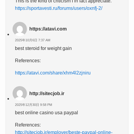
This is the kind of criticism I in fact appreciate.
https://sportavesti.ru/forums/users/oxnfj-2/
https://atavi.com
2025年10月6日 7:37 AM
best steroid for weight gain
References:
https://atavi.com/share/xhm4l2zjniru
http://sitecjob.ir
2025年12月30日 9:58 PM
best online casino usa paypal
References:
http://sitecjob.ir/employer/beste-paypal-online-