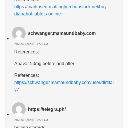
https://martinsen-mattingly-5.hubstack.net/buy-
dianabol-tablets-online
schwanger.mamaundbaby.com
2026年1月20日 7:53 AM
References:
Anavar 50mg before and after
References:
https://schwanger.mamaundbaby.com/user/dirtital
y7
https://telegra.ph/
2026年1月20日 7:59 AM
buying steroids