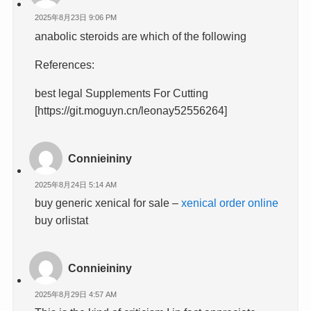
2025年8月23日 9:06 PM
anabolic steroids are which of the following
References:
best legal Supplements For Cutting
[https://git.moguyn.cn/leonay52556264]
Connieininy
2025年8月24日 5:14 AM
buy generic xenical for sale –
xenical order online
buy orlistat
Connieininy
2025年8月29日 4:57 AM