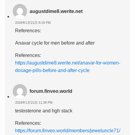
augustdime8.werite.net
2026年1月21日 8:19 PM
References:
Anavar cycle for men before and after
References:
https://augustdime8.werite.net/anavar-for-women-
dosage-pills-before-and-after-cycle
forum.finveo.world
2026年1月21日 11:36 PM
testosterone and hgh stack
References:
https://forum.finveo.world/members/jeweluncle71/