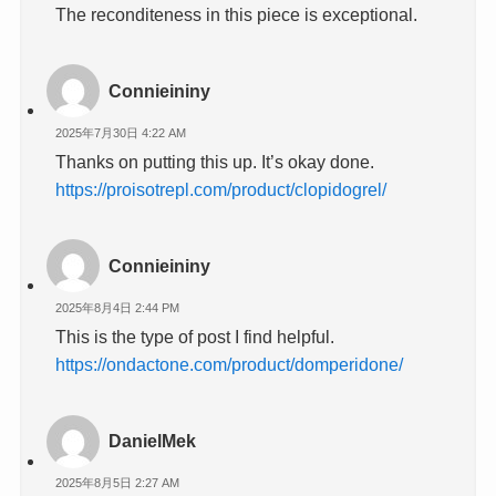
The reconditeness in this piece is exceptional.
Connieininy
2025年7月30日 4:22 AM
Thanks on putting this up. It’s okay done.
https://proisotrepl.com/product/clopidogrel/
Connieininy
2025年8月4日 2:44 PM
This is the type of post I find helpful.
https://ondactone.com/product/domperidone/
DanielMek
2025年8月5日 2:27 AM