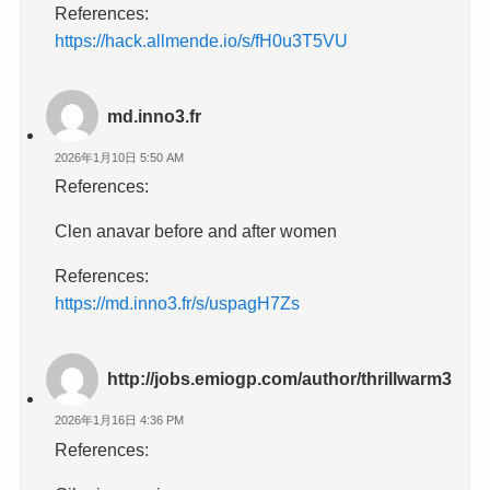
References:
https://hack.allmende.io/s/fH0u3T5VU
md.inno3.fr
2026年1月10日 5:50 AM
References:
Clen anavar before and after women
References:
https://md.inno3.fr/s/uspagH7Zs
http://jobs.emiogp.com/author/thrillwarm3
2026年1月16日 4:36 PM
References: