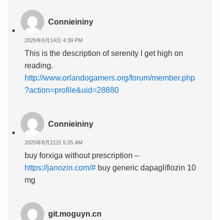
Connieininy
2025年8月14日 4:39 PM
This is the description of serenity I get high on
reading.
http://www.orlandogamers.org/forum/member.php
?action=profile&uid=28880
Connieininy
2025年8月21日 5:25 AM
buy forxiga without prescription –
https://janozin.com/#
buy generic dapagliflozin 10
mg
git.moguyn.cn