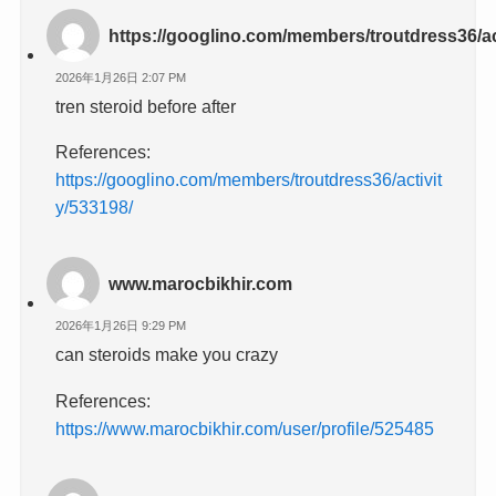
https://googlino.com/members/troutdress36/ac
2026年1月26日 2:07 PM
tren steroid before after
References:
https://googlino.com/members/troutdress36/activit
y/533198/
www.marocbikhir.com
2026年1月26日 9:29 PM
can steroids make you crazy
References:
https://www.marocbikhir.com/user/profile/525485