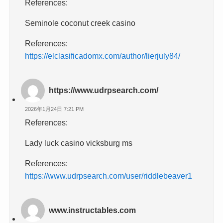
References:
Seminole coconut creek casino
References:
https://elclasificadomx.com/author/lierjuly84/
https://www.udrpsearch.com/
2026年1月24日 7:21 PM
References:
Lady luck casino vicksburg ms
References:
https://www.udrpsearch.com/user/riddlebeaver1
www.instructables.com