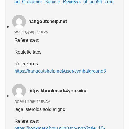
ad_Customer_Service_Reviews_of_aco96_com
hangoutshelp.net
2026年1月28日 4:36 PM
References:
Roulette tabs
References:
https://hangoutshelp.net/user/cymbalground3
https://bookmark4you.win/
2026年1月29日 12:53 AM
legal steroids sold at gnc
References:
https://bookmark4you.win/story.php?title=10-