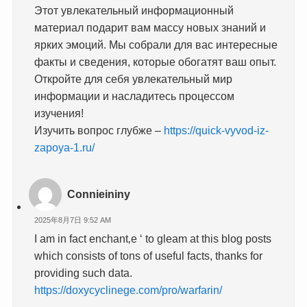
Этот увлекательный информационный
материал подарит вам массу новых знаний и
ярких эмоций. Мы собрали для вас интересные
факты и сведения, которые обогатят ваш опыт.
Откройте для себя увлекательный мир
информации и насладитесь процессом
изучения!
Изучить вопрос глубже –
https://quick-vyvod-iz-
zapoya-1.ru/
Connieininy
2025年8月7日 9:52 AM
I am in fact enchant‚e ‘ to gleam at this blog posts
which consists of tons of useful facts, thanks for
providing such data.
https://doxycyclinege.com/pro/warfarin/