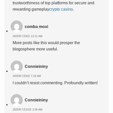
trustworthiness of top platforms for secure and
rewarding gameplay
crypto casino
.
comba moxi
2025年7月6日 12:11 AM
More posts like this would prosper the
blogosphere more useful.
Connieininy
2025年7月9日 7:18 AM
I couldn’t resist commenting. Profoundly written!
Connieininy
2025年7月10日 2:35 AM