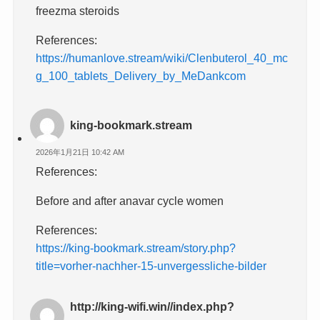
freezma steroids
References:
https://humanlove.stream/wiki/Clenbuterol_40_mc
g_100_tablets_Delivery_by_MeDankcom
king-bookmark.stream
2026年1月21日 10:42 AM
References:
Before and after anavar cycle women
References:
https://king-bookmark.stream/story.php?
title=vorher-nachher-15-unvergessliche-bilder
http://king-wifi.win//index.php?