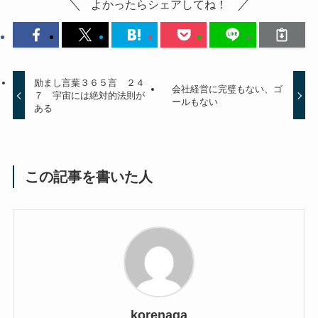
よかったらシェアしてね！
励まし言葉３６５言 ２４
会社経営に完璧もない、ゴ
７ 宇宙には絶対的法則が
ールもない
ある
この記事を書いた人
korenaga