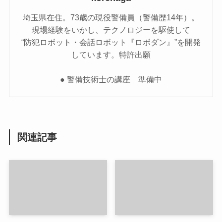
埼玉県在住。73歳の現役警備員（警備歴14年）。
現場経験をいかし、テクノロジーを駆使して
“防犯ロボット・会話ロボット『ロボダン』”を開発
しています。特許出願
● 警備技術士の講座 準備中
関連記事