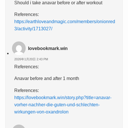
Should i take anavar before or after workout
References:
https://earthloveandmagic.com/members/onionred
3/activity/1713027/
lovebookmark.win
2026年1月20日 2:43 PM
References:
Anavar before and after 1 month
References:
https://lovebookmark.win/story.php?title=anavar-
vorher-nachher-die-guten-und-schlechten-
wirkungen-von-oxandrolon