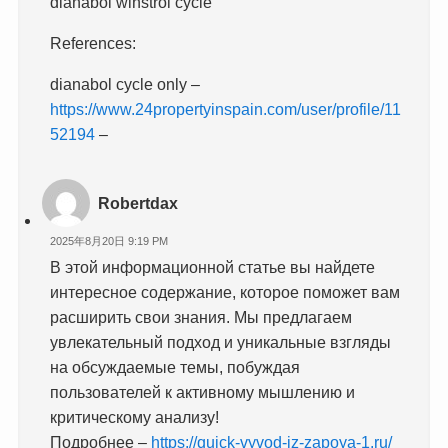
dianabol winstrol cycle
References:
dianabol cycle only –
https://www.24propertyinspain.com/user/profile/11
52194
–
Robertdax
2025年8月20日 9:19 PM
В этой информационной статье вы найдете
интересное содержание, которое поможет вам
расширить свои знания. Мы предлагаем
увлекательный подход и уникальные взгляды
на обсуждаемые темы, побуждая
пользователей к активному мышлению и
критическому анализу!
Подробнее –
https://quick-vyvod-iz-zapoya-1.ru/