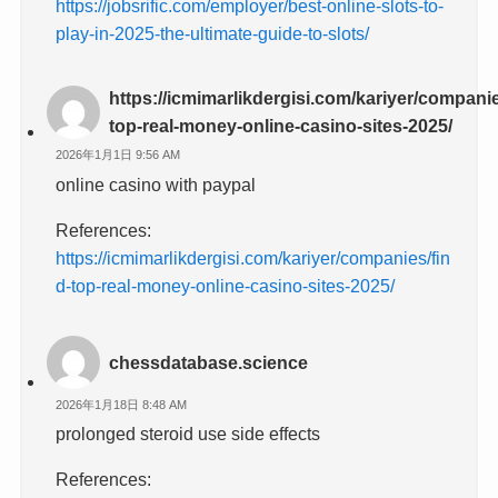
https://jobsrific.com/employer/best-online-slots-to-
play-in-2025-the-ultimate-guide-to-slots/
https://icmimarlikdergisi.com/kariyer/companie
top-real-money-online-casino-sites-2025/
2026年1月1日 9:56 AM
online casino with paypal
References:
https://icmimarlikdergisi.com/kariyer/companies/fin
d-top-real-money-online-casino-sites-2025/
chessdatabase.science
2026年1月18日 8:48 AM
prolonged steroid use side effects
References: