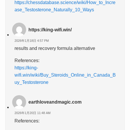
https://chessdatabase.science/wiki/How_to_Incre
ase_Testosterone_Naturally_10_Ways
https://king-wifi.win/
2026年1月18日 4:57 PM
results and recovery formula alternative
References:
https://king-
wifi.win/wiki/Buy_Steroids_Online_in_Canada_B
uy_Testosterone
earthloveandmagic.com
2026年1月20日 11:48 AM
References: