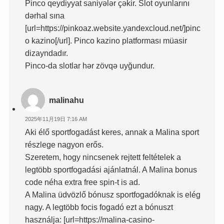
Pinco qeydiyyat saniyələr çəkir. Slot oyunlarını
dərhal sına
[url=https://pinkoaz.website.yandexcloud.net/]pinc
o kazino[/url]. Pinco kazino platforması müasir
dizayndadır.
Pinco-da slotlar hər zövqə uyğundur.
malinahu
2025年11月19日 7:16 AM
Aki élő sportfogadást keres, annak a Malina sport
részlege nagyon erős.
Szeretem, hogy nincsenek rejtett feltételek a
legtöbb sportfogadási ajánlatnál. A Malina bonus
code néha extra free spin-t is ad.
A Malina üdvözlő bónusz sportfogadóknak is elég
nagy. A legtöbb focis fogadó ezt a bónuszt
használja: [url=https://malina-casino-