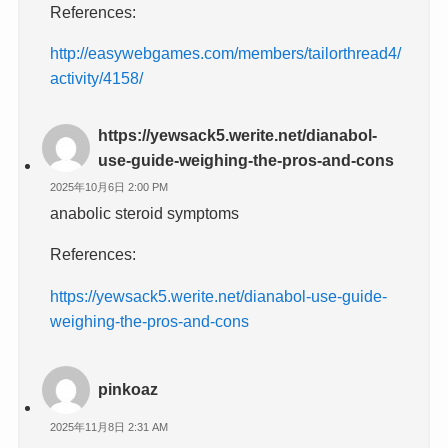
References:
http://easywebgames.com/members/tailorthread4/
activity/4158/
https://yewsack5.werite.net/dianabol-
use-guide-weighing-the-pros-and-cons
2025年10月6日 2:00 PM
anabolic steroid symptoms
References:
https://yewsack5.werite.net/dianabol-use-guide-
weighing-the-pros-and-cons
pinkoaz
2025年11月8日 2:31 AM