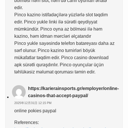
bölməsi həm slot, həm də canlı oyunları əhatə
edir.
Pinco kazino istifadəçilərə yüzlərlə slot təqdim
edir. Pinco yukle linki ilə sürətli qeydiyyat
mümkündür. Pinco oyna az bölməsi ilə həm
kazino, həm idman mərcləri əlçatandır
Pinco yukle sayəsində telefon batareyası daha az
sərf olunur. Pinco kazino turnirləri böyük
mükafatlar təqdim edir. Pinco casino download
apk sürətli quraşdırılır. Pinco oyunçular üçün
təhlükəsiz məlumat qoruması təmin edir.
https://karierainsports.gr/employer/online-
casinos-that-accept-paypal/
2025年12月31日 12:15 PM
online pokies paypal
References: