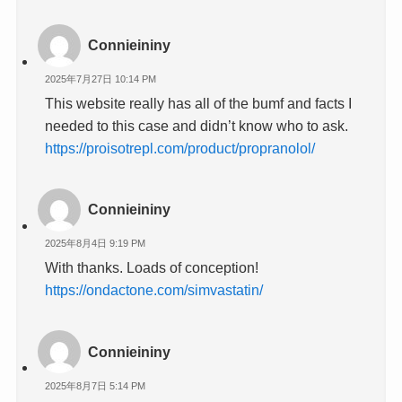
Connieininy
2025年7月27日 10:14 PM
This website really has all of the bumf and facts I
needed to this case and didn’t know who to ask.
https://proisotrepl.com/product/propranolol/
Connieininy
2025年8月4日 9:19 PM
With thanks. Loads of conception!
https://ondactone.com/simvastatin/
Connieininy
2025年8月7日 5:14 PM