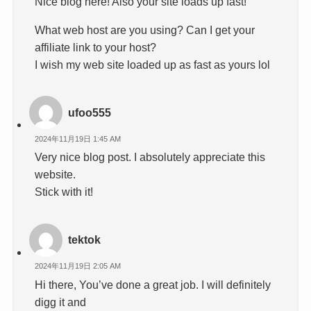
Nice blog here! Also your site loads up fast!
What web host are you using? Can I get your
affiliate link to your host?
I wish my web site loaded up as fast as yours lol
ufoo555
2024年11月19日 1:45 AM
Very nice blog post. I absolutely appreciate this
website.
Stick with it!
tektok
2024年11月19日 2:05 AM
Hi there, You’ve done a great job. I will definitely
digg it and