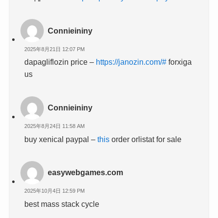
Connieininy
2025年8月21日 12:07 PM
dapagliflozin price –
https://janozin.com/#
forxiga
us
Connieininy
2025年8月24日 11:58 AM
buy xenical paypal –
this
order orlistat for sale
easywebgames.com
2025年10月4日 12:59 PM
best mass stack cycle