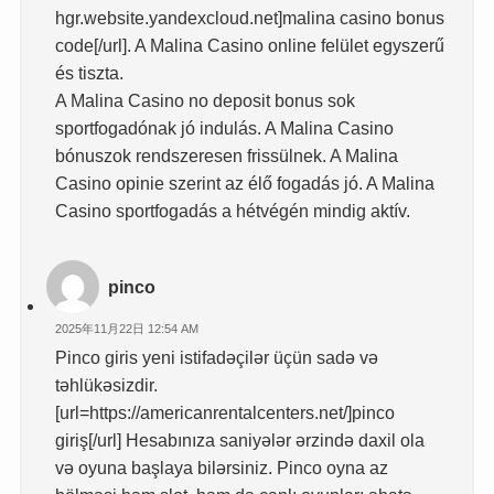
hgr.website.yandexcloud.net]malina casino bonus
code[/url]. A Malina Casino online felület egyszerű
és tiszta.
A Malina Casino no deposit bonus sok
sportfogadónak jó indulás. A Malina Casino
bónuszok rendszeresen frissülnek. A Malina
Casino opinie szerint az élő fogadás jó. A Malina
Casino sportfogadás a hétvégén mindig aktív.
pinco
2025年11月22日 12:54 AM
Pinco giris yeni istifadəçilər üçün sadə və
təhlükəsizdir.
[url=https://americanrentalcenters.net/]pinco
giriş[/url] Hesabınıza saniyələr ərzində daxil ola
və oyuna başlaya bilərsiniz. Pinco oyna az