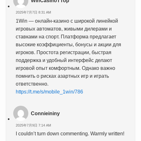
WinCasinoTTop
2025年7月7日 8:31 AM
1Win — онлайн-казино с широкой линейкой
игровых автоматов, живыми дилерами и
ставками на спорт. Платформа предлагает
высокие коэффициенты, бонусы и акции для
игроков. Простота регистрации, быстрая
поддержка и удобный интерфейс делают
игровой опыт комфортным. Однако важно
помнить о рисках азартных игр и играть
ответственно.
https://t.me/s/mobile_1win/786
Connieininy
2025年7月9日 7:14 AM
I couldn’t turn down commenting. Warmly written!