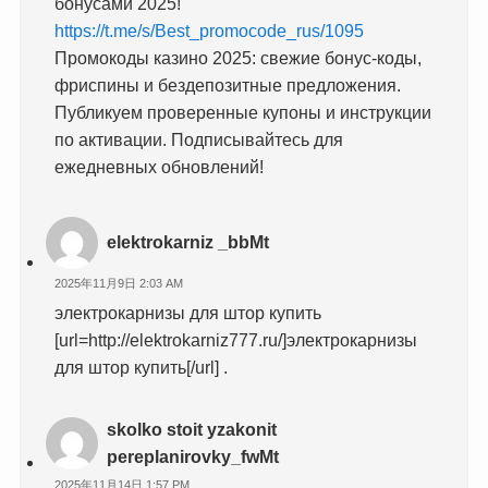
бонусами 2025!
https://t.me/s/Best_promocode_rus/1095
Промокоды казино 2025: свежие бонус-коды,
фриспины и бездепозитные предложения.
Публикуем проверенные купоны и инструкции
по активации. Подписывайтесь для
ежедневных обновлений!
elektrokarniz _bbMt
2025年11月9日 2:03 AM
электрокарнизы для штор купить
[url=http://elektrokarniz777.ru/]электрокарнизы
для штор купить[/url] .
skolko stoit yzakonit
pereplanirovky_fwMt
2025年11月14日 1:57 PM