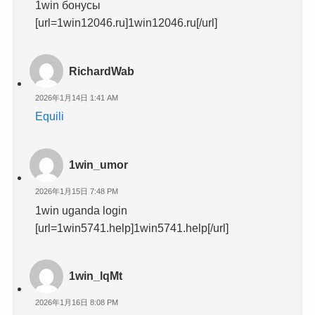
1win бонусы
[url=1win12046.ru]1win12046.ru[/url]
RichardWab
2026年1月14日 1:41 AM
Equili
1win_umor
2026年1月15日 7:48 PM
1win uganda login
[url=1win5741.help]1win5741.help[/url]
1win_lqMt
2026年1月16日 8:08 PM