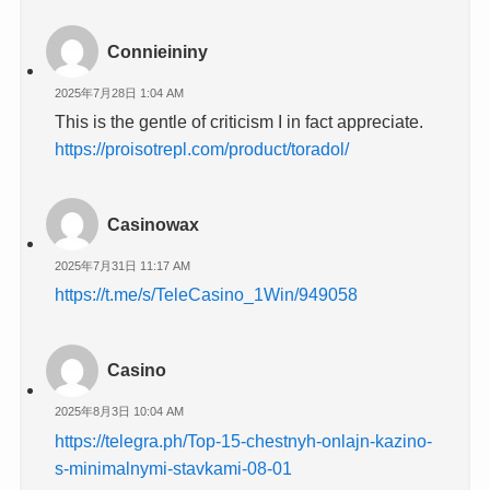
Connieininy
2025年7月28日 1:04 AM
This is the gentle of criticism I in fact appreciate.
https://proisotrepl.com/product/toradol/
Casinowax
2025年7月31日 11:17 AM
https://t.me/s/TeleCasino_1Win/949058
Casino
2025年8月3日 10:04 AM
https://telegra.ph/Top-15-chestnyh-onlajn-kazino-
s-minimalnymi-stavkami-08-01