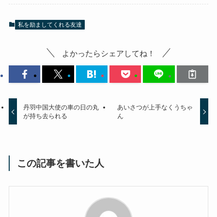
私を励ましてくれる友達
よかったらシェアしてね！
丹羽中国大使の車の日の丸
あいさつが上手なくうちゃ
が持ち去られる
ん
この記事を書いた人