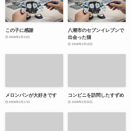
この子に感謝
八潮市のセブンイレブンで
出会った猫
2008年2月15日
2008年2月16日
メロンパンが大好きです
コンビニを訪問したすずめ
2008年2月17日
2008年2月20日