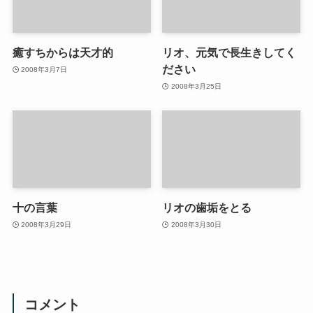
癒すちからは天才的
リオ、元気で長生きしてく
ださい
2008年3月7日
2008年3月25日
十の言葉
リオの歯垢をとる
2008年3月29日
2008年3月30日
コメント