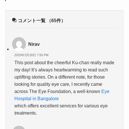
コメント一覧
（65件）
Nirav
2025年3月28日 7:50 PM
This post about the cheerful Ku-chan really made
my day! It’s always heartwarming to read such
uplifting stories. On a different note, for those
looking for quality eye care, I recently came
across The Eye Foundation, a well-known
Eye
Hospital in Bangalore
which offers excellent services for various eye
treatments.