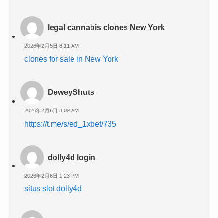
legal cannabis clones New York
2026年2月5日 8:11 AM
clones for sale in New York
DeweyShuts
2026年2月6日 8:09 AM
https://t.me/s/ed_1xbet/735
dolly4d login
2026年2月6日 1:23 PM
situs slot dolly4d