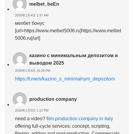
melbet_beEn
2026年1月4日 1:37 AM
мелбет бонус
[url=https://www.melbet5006.ru]https://www.melbet
5006.ru[/url]
казино с минимальным депозитом и
выводом 2025
2026年1月4日 10:28 PM
https://t.me/s/kazino_s_minimalnym_depozitom
production company
2026年1月5日 1:12 PM
need a video?
film production company in italy
offering full-cycle services: concept, scripting,
filming, editing and post-production. Commercials,