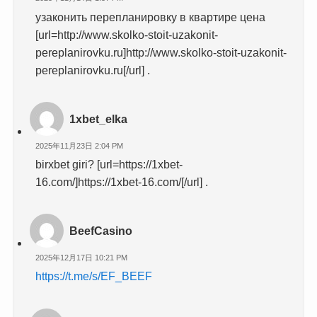
узаконить перепланировку в квартире цена
[url=http://www.skolko-stoit-uzakonit-
pereplanirovku.ru]http://www.skolko-stoit-uzakonit-
pereplanirovku.ru[/url] .
1xbet_elka
2025年11月23日 2:04 PM
birxbet giri? [url=https://1xbet-
16.com/]https://1xbet-16.com/[/url] .
BeefCasino
2025年12月17日 10:21 PM
https://t.me/s/EF_BEEF