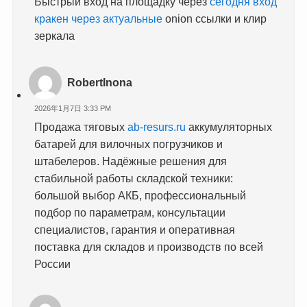
Быстрый вход на площадку через
сегодня вход
кракен через актуальные
onion ссылки и клир
зеркала
RobertInona
2026年1月7日 3:33 PM
Продажа тяговых
ab-resurs.ru
аккумуляторных
батарей для вилочных погрузчиков и
штабелеров. Надёжные решения для
стабильной работы складской техники:
большой выбор АКБ, профессиональный
подбор по параметрам, консультации
специалистов, гарантия и оперативная
поставка для складов и производств по всей
России