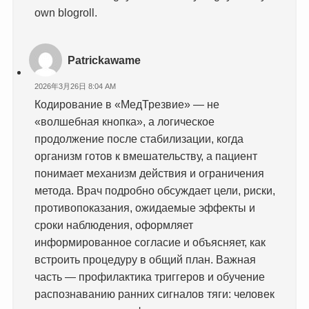
own blogroll.
Patrickawame
2026年3月26日 8:04 AM
Кодирование в «МедТрезвие» — не
«волшебная кнопка», а логическое
продолжение после стабилизации, когда
организм готов к вмешательству, а пациент
понимает механизм действия и ограничения
метода. Врач подробно обсуждает цели, риски,
противопоказания, ожидаемые эффекты и
сроки наблюдения, оформляет
информированное согласие и объясняет, как
встроить процедуру в общий план. Важная
часть — профилактика триггеров и обучение
распознаванию ранних сигналов тяги: человек