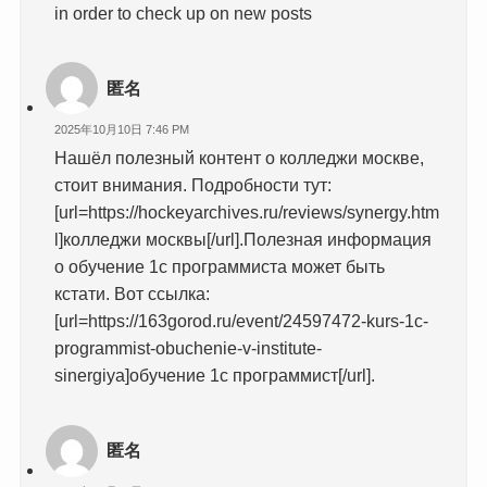
in order to check up on new posts
匿名
2025年10月10日 7:46 PM
Нашёл полезный контент о колледжи москве,
стоит внимания. Подробности тут:
[url=https://hockeyarchives.ru/reviews/synergy.htm
l]колледжи москвы[/url].Полезная информация
о обучение 1с программиста может быть
кстати. Вот ссылка:
[url=https://163gorod.ru/event/24597472-kurs-1c-
programmist-obuchenie-v-institute-
sinergiya]обучение 1с программист[/url].
匿名