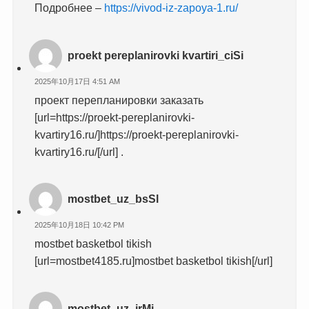
Подробнее –
https://vivod-iz-zapoya-1.ru/
proekt pereplanirovki kvartiri_ciSi
2025年10月17日 4:51 AM
проект перепланировки заказать
[url=https://proekt-pereplanirovki-
kvartiry16.ru/]https://proekt-pereplanirovki-
kvartiry16.ru/[/url] .
mostbet_uz_bsSl
2025年10月18日 10:42 PM
mostbet basketbol tikish
[url=mostbet4185.ru]mostbet basketbol tikish[/url]
mostbet_uz_irMi