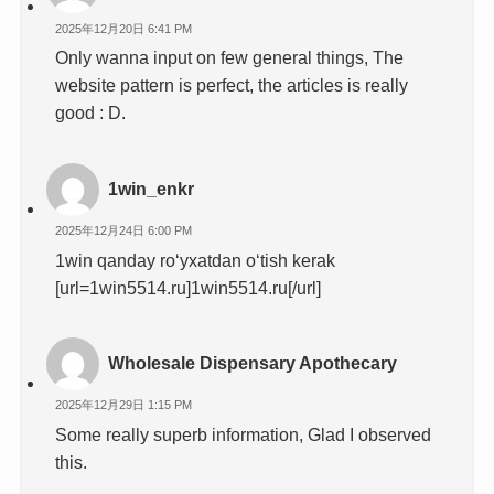
2025年12月20日 6:41 PM
Only wanna input on few general things, The
website pattern is perfect, the articles is really
good : D.
1win_enkr
2025年12月24日 6:00 PM
1win qanday ro‘yxatdan o‘tish kerak
[url=1win5514.ru]1win5514.ru[/url]
Wholesale Dispensary Apothecary
2025年12月29日 1:15 PM
Some really superb information, Glad I observed
this.