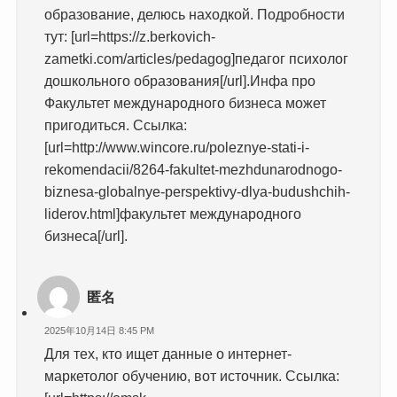
образование, делюсь находкой. Подробности
тут: [url=https://z.berkovich-
zametki.com/articles/pedagog]педагог психолог
дошкольного образования[/url].Инфа про
Факультет международного бизнеса может
пригодиться. Ссылка:
[url=http://www.wincore.ru/poleznye-stati-i-
rekomendacii/8264-fakultet-mezhdunarodnogo-
biznesa-globalnye-perspektivy-dlya-budushchih-
liderov.html]факультет международного
бизнеса[/url].
匿名
2025年10月14日 8:45 PM
Для тех, кто ищет данные о интернет-
маркетолог обучению, вот источник. Ссылка: