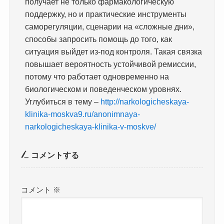
получает не только фармакологическую
поддержку, но и практические инструменты
саморегуляции, сценарии на «сложные дни»,
способы запросить помощь до того, как
ситуация выйдет из-под контроля. Такая связка
повышает вероятность устойчивой ремиссии,
потому что работает одновременно на
биологическом и поведенческом уровнях.
Углубиться в тему –
http://narkologicheskaya-
klinika-moskva9.ru/anonimnaya-
narkologicheskaya-klinika-v-moskve/
コメントする
コメント
※