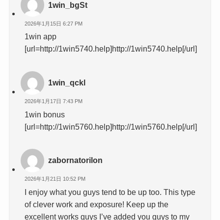
1win_bgSt
2026年1月15日 6:27 PM
1win app
[url=http://1win5740.help]http://1win5740.help[/url]
1win_qckl
2026年1月17日 7:43 PM
1win bonus
[url=http://1win5760.help]http://1win5760.help[/url]
zabornatorilon
2026年1月21日 10:52 PM
I enjoy what you guys tend to be up too. This type
of clever work and exposure! Keep up the
excellent works guys I’ve added you guys to my