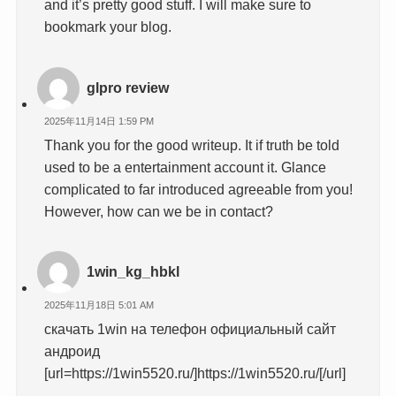
and it’s pretty good stuff. I will make sure to
bookmark your blog.
glpro review
2025年11月14日 1:59 PM
Thank you for the good writeup. It if truth be told
used to be a entertainment account it. Glance
complicated to far introduced agreeable from you!
However, how can we be in contact?
1win_kg_hbkl
2025年11月18日 5:01 AM
скачать 1win на телефон официальный сайт
андроид
[url=https://1win5520.ru/]https://1win5520.ru/[/url]