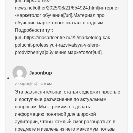
[url=https://omsk-
news.net/other/2025/08/21/654924.html]интернет
-маркетолог обучение[/url].Материал про
обучение маркетологе оказался годным.
Подробности тут:
[url=https://mosartcentre.ru/i/5/marketolog-kak-
poluchit-professiyu-i-razvivatsya-v-sfere-
prodvizheniya]обучение маркетолог[/url].
Jasonbup
2025年10月16日 5:08 AM
Эта разъяснительная статья содержит простые
и доступные разъяснения по актуальным
вопросам. Мы стремимся сделать
информацию понятной для широкой
аудитории, чтобы каждый смог разобраться в
предмете и извлечь из него максимум пользы.