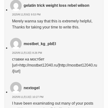
gelatin trick weight loss rebel wilson
2025年11月9日 9:53 PM
Merely wanna say that this is extremely helpful,
Thanks for taking your time to write this.
mostbet_kg_pbEl
2025年11月13日 8:26 PM
ставки на мостбет
[url=http://mostbet12040.ru/]http://mostbet12040.ru
/[/url]
nextogel
2025年11月13日 10:27 PM
I have been examinating out many of your posts