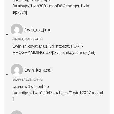
[url=http://1win3001.mobi]télécharger 1win
apk[/url]
1win_uz_jxor
2026年1月10日 7:24 PM
1win shikoyatlar uz [url=https://SPORT-
PROGRAMMING.UZ/]1win shikoyatlar uz[/url]
1win_kg_aeol
2026年1月11日 4:09 PM
скачать 1win online
[url=https://1win12047.ru/]https://1win12047.ru/[/url
]