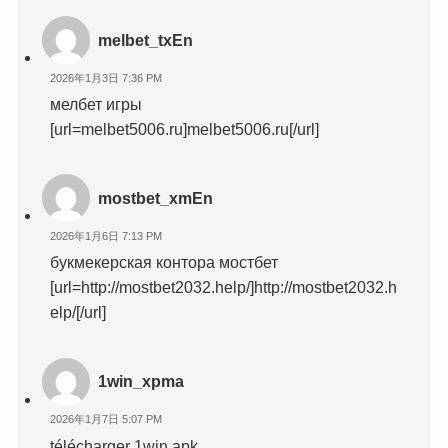
melbet_txEn
2026年1月3日 7:36 PM
мелбет игры
[url=melbet5006.ru]melbet5006.ru[/url]
mostbet_xmEn
2026年1月6日 7:13 PM
букмекерская контора мостбет
[url=http://mostbet2032.help/]http://mostbet2032.h
elp/[/url]
1win_xpma
2026年1月7日 5:07 PM
télécharger 1win apk