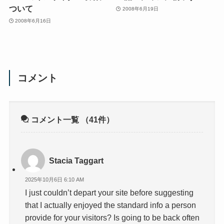
ついて
2008年6月19日
2008年6月16日
コメント
コメント一覧
（41件）
Stacia Taggart
2025年10月6日 6:10 AM
I just couldn’t depart your site before suggesting
that I actually enjoyed the standard info a person
provide for your visitors? Is going to be back often