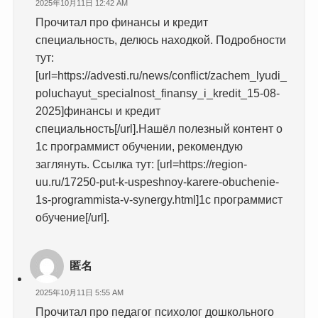
2025年10月11日 12:42 AM
Прочитал про финансы и кредит
специальность, делюсь находкой. Подробности
тут:
[url=https://advesti.ru/news/conflict/zachem_lyudi_
poluchayut_specialnost_finansy_i_kredit_15-08-
2025]финансы и кредит
специальность[/url].Нашёл полезный контент о
1с программист обучении, рекомендую
заглянуть. Ссылка тут: [url=https://region-
uu.ru/17250-put-k-uspeshnoy-karere-obuchenie-
1s-programmista-v-synergy.html]1с программист
обучение[/url].
匿名
2025年10月11日 5:55 AM
Прочитал про педагог психолог дошкольного