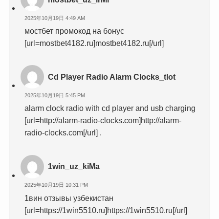
2025年10月19日 4:49 AM
мостбет промокод на бонус
[url=mostbet4182.ru]mostbet4182.ru[/url]
Cd Player Radio Alarm Clocks_tlot
2025年10月19日 5:45 PM
alarm clock radio with cd player and usb charging
[url=http://alarm-radio-clocks.com]http://alarm-
radio-clocks.com[/url] .
1win_uz_kiMa
2025年10月19日 10:31 PM
1вин отзывы узбекистан
[url=https://1win5510.ru]https://1win5510.ru[/url]