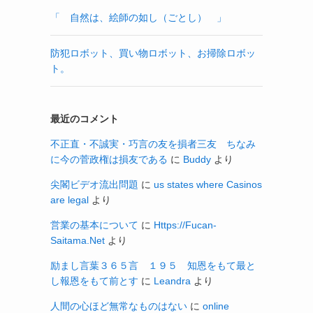
「 自然は、絵師の如し（ごとし） 」
防犯ロボット、買い物ロボット、お掃除ロボッ
ト。
最近のコメント
不正直・不誠実・巧言の友を損者三友 ちなみ
に今の菅政権は損友である
に
Buddy
より
尖閣ビデオ流出問題
に
us states where Casinos
are legal
より
営業の基本について
に
Https://Fucan-
Saitama.Net
より
励まし言葉３６５言 １９５ 知恩をもて最と
し報恩をもて前とす
に
Leandra
より
人間の心ほど無常なものはない
に
online