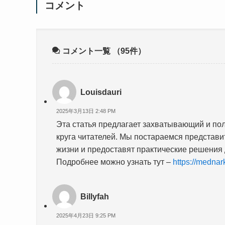
コメント
コメント一覧
（95件）
Louisdauri
2025年3月13日 2:48 PM
Эта статья предлагает захватывающий и по
круга читателей. Мы постараемся представи
жизни и предоставят практические решения 
Подробнее можно узнать тут –
https://mednar
Billyfah
2025年4月23日 9:25 PM