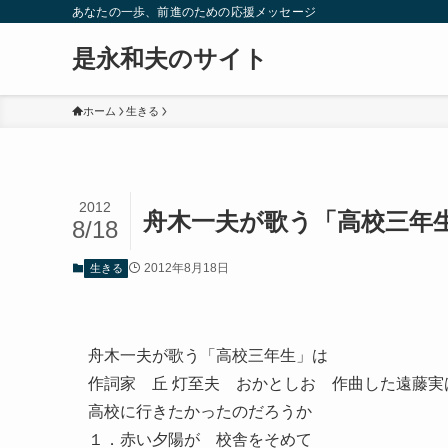
あなたの一歩、前進のための応援メッセージ
是永和夫のサイト
ホーム
生きる
2012
舟木一夫が歌う「高校三年
8/18
2012年8月18日
生きる
舟木一夫が歌う「高校三年生」は
作詞家 丘 灯至夫 おかとしお 作曲した遠藤
高校に行きたかったのだろうか
１．赤い夕陽が 校舎をそめて