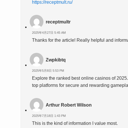
https://receptmult.ru/
receptmultr
2025年4月27日 5:45 AM
Thanks for the article! Really helpful and inform
Zwpkibtq
2025年5月8日 5:53 PM
Explore the ranked best online casinos of 2025
top platforms for secure and rewarding gamepl
Arthur Robert Wilson
2025年7月18日 1:43 PM
This is the kind of information I value most.