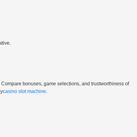
ative.
. Compare bonuses, game selections, and trustworthiness of
ay
casino slot machine
.