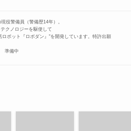
の現役警備員（警備歴14年）。
、テクノロジーを駆使して
話ロボット『ロボダン』”を開発しています。特許出願
座 準備中