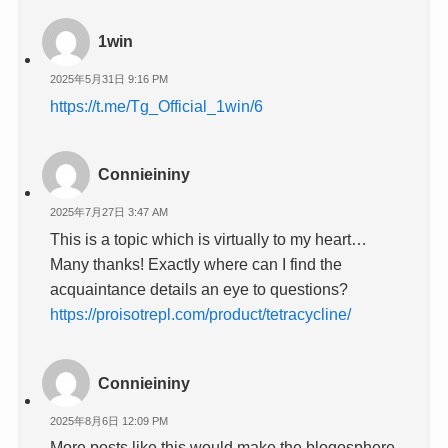
1win
2025年5月31日 9:16 PM
https://t.me/Tg_Official_1win/6
Connieininy
2025年7月27日 3:47 AM
This is a topic which is virtually to my heart…
Many thanks! Exactly where can I find the
acquaintance details an eye to questions?
https://proisotrepl.com/product/tetracycline/
Connieininy
2025年8月6日 12:09 PM
More posts like this would make the blogosphere