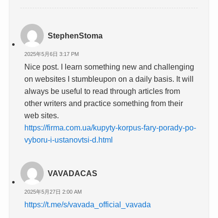
StephenStoma
2025年5月6日 3:17 PM
Nice post. I learn something new and challenging
on websites I stumbleupon on a daily basis. It will
always be useful to read through articles from
other writers and practice something from their
web sites.
https://firma.com.ua/kupyty-korpus-fary-porady-po-
vyboru-i-ustanovtsi-d.html
VAVADACAS
2025年5月27日 2:00 AM
https://t.me/s/vavada_official_vavada