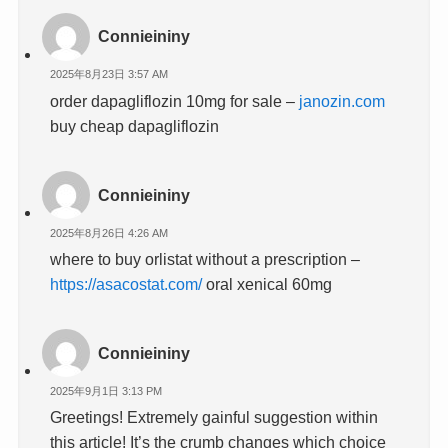
Connieininy
2025年8月23日 3:57 AM
order dapagliflozin 10mg for sale –
janozin.com
buy cheap dapagliflozin
Connieininy
2025年8月26日 4:26 AM
where to buy orlistat without a prescription –
https://asacostat.com/
oral xenical 60mg
Connieininy
2025年9月1日 3:13 PM
Greetings! Extremely gainful suggestion within
this article! It’s the crumb changes which choice