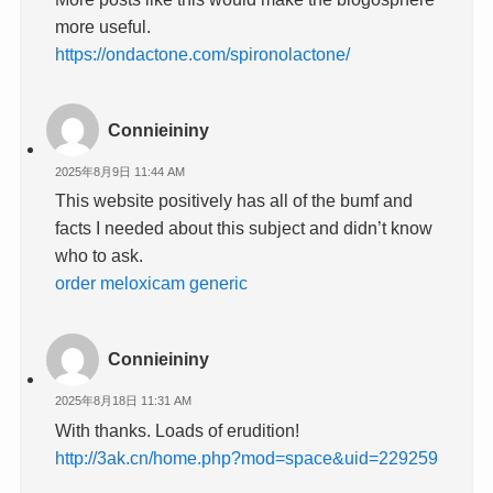
more useful.
https://ondactone.com/spironolactone/
Connieininy
2025年8月9日 11:44 AM
This website positively has all of the bumf and
facts I needed about this subject and didn’t know
who to ask.
order meloxicam generic
Connieininy
2025年8月18日 11:31 AM
With thanks. Loads of erudition!
http://3ak.cn/home.php?mod=space&uid=229259