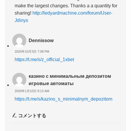
make the largest changes. Thanks a a quantity for
sharing!
http://ledyardmachine.com/forum/User-
Jdinys
Dennissow
2025年10月3日 7:08 PM
https://t.me/s/z_official_1xbet
казино с минимальным депозитом
игровые автоматы
2026年1月10日 8:13 AM
https://t.me/s/kazino_s_minimalnym_depozitom
コメントする