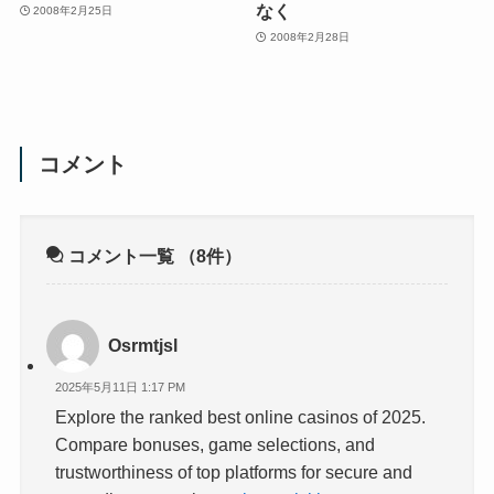
なく
2008年2月25日
2008年2月28日
コメント
コメント一覧
（8件）
Osrmtjsl
2025年5月11日 1:17 PM
Explore the ranked best online casinos of 2025.
Compare bonuses, game selections, and
trustworthiness of top platforms for secure and