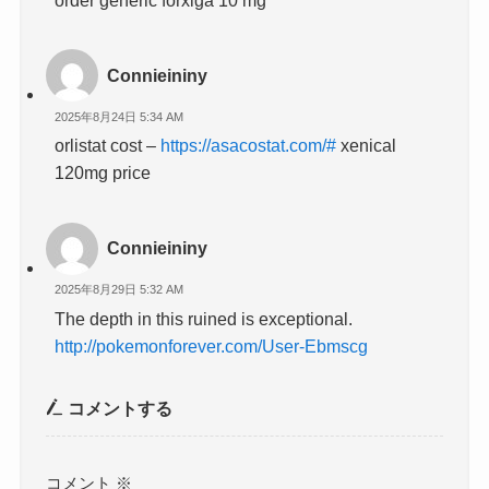
order generic forxiga 10 mg
Connieininy
2025年8月24日 5:34 AM
orlistat cost –
https://asacostat.com/#
xenical
120mg price
Connieininy
2025年8月29日 5:32 AM
The depth in this ruined is exceptional.
http://pokemonforever.com/User-Ebmscg
コメントする
コメント
※