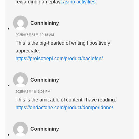
rewarding gameplay
casino activities
.
Connieininy
2025年7月31日 10:18 AM
This is the big-hearted of writing I positively
appreciate.
https://proisotrepl.com/product/baclofen/
Connieininy
2025年8月4日 3:03 PM
This is the amicable of content I have reading.
https://ondactone.com/product/domperidone/
Connieininy