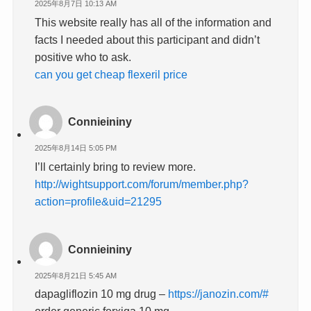
2025年8月7日 10:13 AM
This website really has all of the information and
facts I needed about this participant and didn’t
positive who to ask.
can you get cheap flexeril price
Connieininy
2025年8月14日 5:05 PM
I’ll certainly bring to review more.
http://wightsupport.com/forum/member.php?
action=profile&uid=21295
Connieininy
2025年8月21日 5:45 AM
dapagliflozin 10 mg drug –
https://janozin.com/#