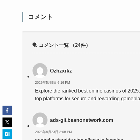
コメント
コメント一覧
（24件）
Ozhzxrkz
2025年5月8日 6:16 PM
Explore the ranked best online casinos of 2025
top platforms for secure and rewarding gamepl
ads-git.beanonetwork.com
2025年8月23日 8:08 PM