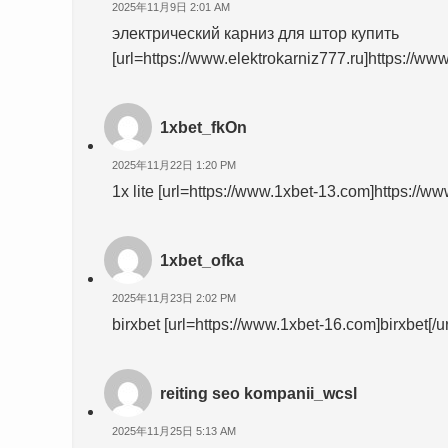
2025年11月9日 2:01 AM
электрический карниз для штор купить
[url=https://www.elektrokarniz777.ru]https://www.
1xbet_fkOn
2025年11月22日 1:20 PM
1x lite [url=https://www.1xbet-13.com]https://ww
1xbet_ofka
2025年11月23日 2:02 PM
birxbet [url=https://www.1xbet-16.com]birxbet[/url
reiting seo kompanii_wcsl
2025年11月25日 5:13 AM