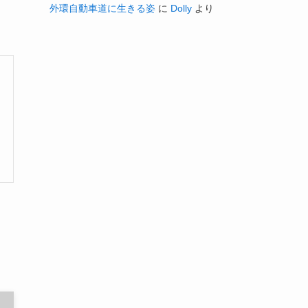
外環自動車道に生きる姿
に
Dolly
より