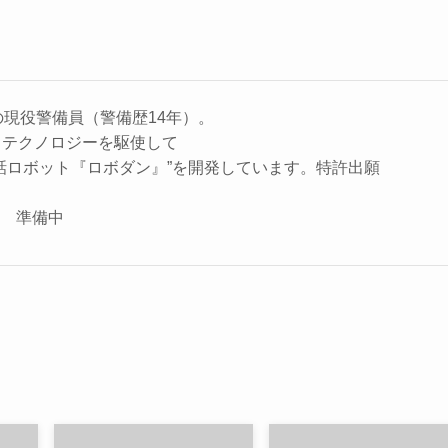
の現役警備員（警備歴14年）。
、テクノロジーを駆使して
話ロボット『ロボダン』”を開発しています。特許出願
座 準備中