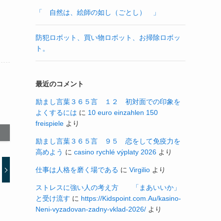
「 自然は、絵師の如し（ごとし） 」
防犯ロボット、買い物ロボット、お掃除ロボッ
ト。
最近のコメント
励まし言葉３６５言 １２ 初対面での印象を
よくするには
に
10 euro einzahlen 150
freispiele
より
励まし言葉３６５言 ９５ 恋をして免疫力を
高めよう
に
casino rychlé výplaty 2026
より
仕事は人格を磨く場である
に
Virgilio
より
ストレスに強い人の考え方 「まあいいか」
と受け流す
に
https://Kidspoint.com.Au/kasino-
Neni-vyzadovan-zadny-vklad-2026/
より