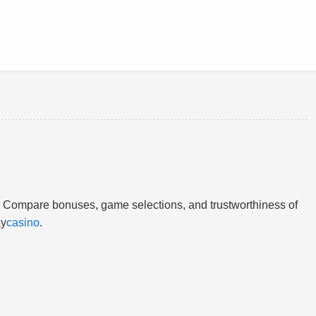
. Compare bonuses, game selections, and trustworthiness of
ay
casino
.