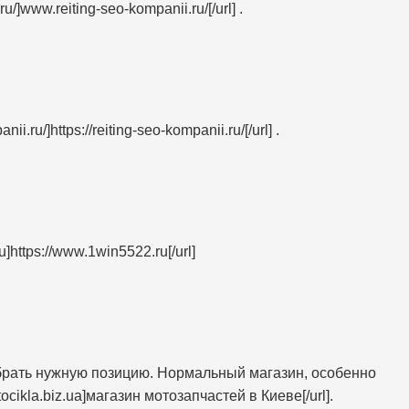
u/]www.reiting-seo-kompanii.ru/[/url] .
ii.ru/]https://reiting-seo-kompanii.ru/[/url] .
]https://www.1win5522.ru[/url]
обрать нужную позицию. Нормальный магазин, особенно
tocikla.biz.ua]магазин мотозапчастей в Киеве[/url].