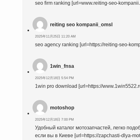
seo firm ranking [url=www.reiting-seo-kompanii.r
reiting seo kompanii_omsl
2025年11月25日 11:20 AM
seo agency ranking [url=https://reiting-seo-kompan
1win_fnsa
2025年12月18日 5:54 PM
1win pro download [url=https://www.1win5522.ru
motoshop
2025年12月18日 7:00 PM
Удобный каталог мотозапчастей, легко под
если вы в Киеве [url=https://zapchasti-dlya-mo