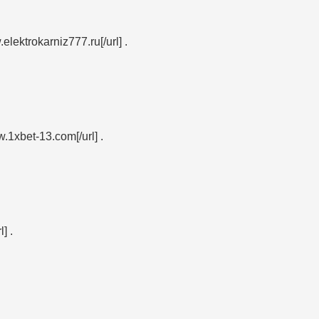
elektrokarniz777.ru[/url] .
w.1xbet-13.com[/url] .
] .