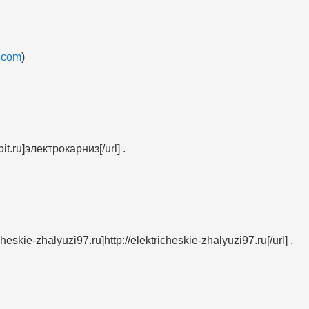
.com
)
t.ru]электрокарниз[/url] .
skie-zhalyuzi97.ru]http://elektricheskie-zhalyuzi97.ru[/url] .