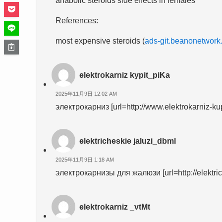
anabolic steroids side effects in females
References:
most expensive steroids (
ads-git.beanonetwork
elektrokarniz kypit_piKa
2025年11月9日 12:02 AM
электрокарниз [url=http://www.elektrokarniz-kupi
elektricheskie jaluzi_dbml
2025年11月9日 1:18 AM
электрокарнизы для жалюзи [url=http://elektriche
elektrokarniz _vtMt