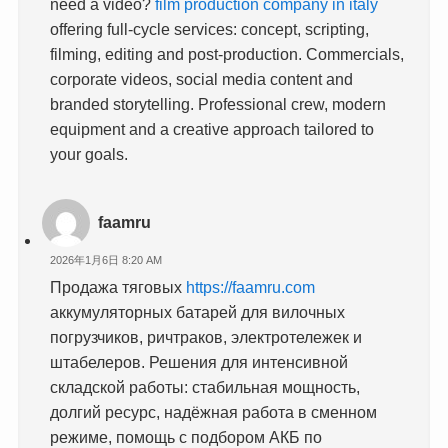
need a video?
film production company in italy
offering full-cycle services: concept, scripting,
filming, editing and post-production. Commercials,
corporate videos, social media content and
branded storytelling. Professional crew, modern
equipment and a creative approach tailored to
your goals.
faamru
2026年1月6日 8:20 AM
Продажа тяговых
https://faamru.com
аккумуляторных батарей для вилочных
погрузчиков, ричтраков, электротележек и
штабелеров. Решения для интенсивной
складской работы: стабильная мощность,
долгий ресурс, надёжная работа в сменном
режиме, помощь с подбором АКБ по