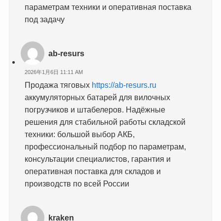
параметрам техники и оперативная поставка
под задачу
ab-resurs
2026年1月6日 11:11 AM
Продажа тяговых
https://ab-resurs.ru
аккумуляторных батарей для вилочных
погрузчиков и штабелеров. Надёжные
решения для стабильной работы складской
техники: большой выбор АКБ,
профессиональный подбор по параметрам,
консультации специалистов, гарантия и
оперативная поставка для складов и
производств по всей России
kraken