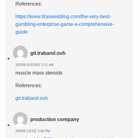
References:
https://www.tilaswedding.com/the-very-best-
gambling-enterprise-game-a-comprehensive-
guide
git.traband.ovh
2025年10月28日 2:11 AM
muscle mass steroids
References:
git.traband.ovh
production company
2026年1月5日 3:05 PM