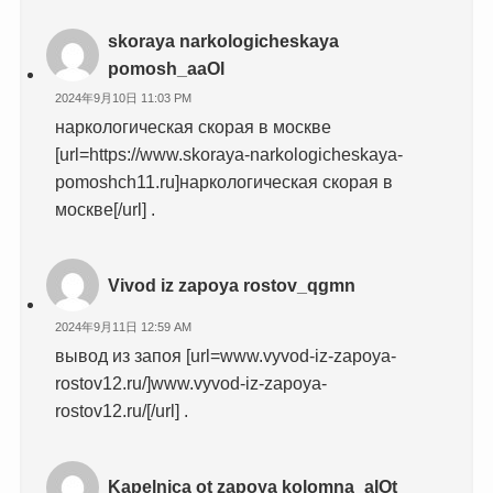
skoraya narkologicheskaya
pomosh_aaOl
2024年9月10日 11:03 PM
наркологическая скорая в москве
[url=https://www.skoraya-narkologicheskaya-
pomoshch11.ru]наркологическая скорая в
москве[/url] .
Vivod iz zapoya rostov_qgmn
2024年9月11日 12:59 AM
вывод из запоя [url=www.vyvod-iz-zapoya-
rostov12.ru/]www.vyvod-iz-zapoya-
rostov12.ru/[/url] .
Kapelnica ot zapoya kolomna_alOt