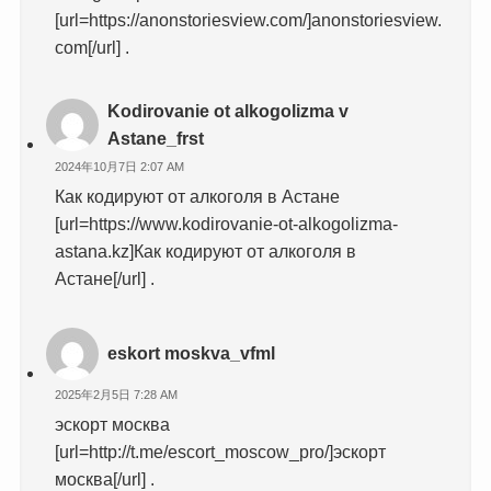
[url=https://anonstoriesview.com/]anonstoriesview.
com[/url] .
Kodirovanie ot alkogolizma v
Astane_frst
2024年10月7日 2:07 AM
Как кодируют от алкоголя в Астане
[url=https://www.kodirovanie-ot-alkogolizma-
astana.kz]Как кодируют от алкоголя в
Астане[/url] .
eskort moskva_vfml
2025年2月5日 7:28 AM
эскорт москва
[url=http://t.me/escort_moscow_pro/]эскорт
москва[/url] .