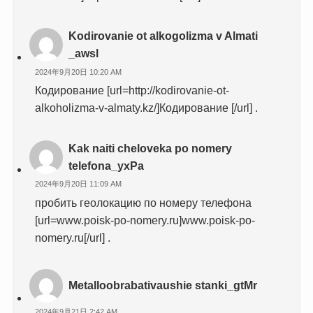
Kodirovanie ot alkogolizma v Almati
_awsl
2024年9月20日 10:20 AM
Кодирование [url=http://kodirovanie-ot-
alkoholizma-v-almaty.kz/]Кодирование [/url] .
Kak naiti cheloveka po nomery
telefona_yxPa
2024年9月20日 11:09 AM
пробить геолокацию по номеру телефона
[url=www.poisk-po-nomery.ru]www.poisk-po-
nomery.ru[/url] .
Metalloobrabativaushie stanki_gtMr
2024年9月21日 2:42 AM