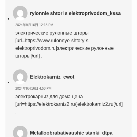
rylonnie shtori s elektroprivodom_kssa
2024年9月16日 12:18 PM
электрические рулонные шторы
[url=https://www.rulonnye-shtory-s-
elektroprivodom.ru]электрические рулонные
шторы[/url] .
Elektrokarniz_ewot
2024年9月16日 4:58 PM
электрокарниз для дома цена
[url=https://elektrokarniz2.ru/]elektrokarniz2.ru[/url]
.
Metalloobrabativaushie stanki_dtpa