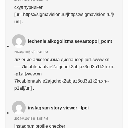
скуд турникет
[url=https://sigmavision.ru/]https://sigmavision.ru/[/
url] .
lechenie alkogolizma sevastopol_pcmt
2024年10月5日 3:41 PM
лечение алкоголизма диспансер [url=www.xn
—–7kcablenaafvie2ajgchok2abjaz3cd3a1k2h.xn-
-p1ai]www.xn—–
7kcablenaafvie2ajgchok2abjaz3cd3a1k2h.xn--
p1ai[/url] .
instagram story viewer _lpei
2024年10月6日 3:05 PM
instagram profile checker