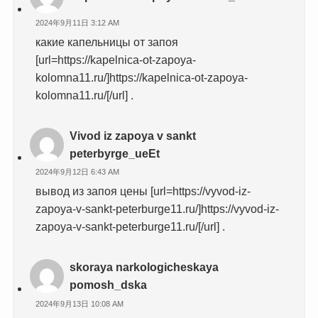
2024年9月11日 3:12 AM
какие капельницы от запоя
[url=https://kapelnica-ot-zapoya-
kolomna11.ru/]https://kapelnica-ot-zapoya-
kolomna11.ru/[/url] .
Vivod iz zapoya v sankt
peterbyrge_ueEt
2024年9月12日 6:43 AM
вывод из запоя цены [url=https://vyvod-iz-
zapoya-v-sankt-peterburge11.ru/]https://vyvod-iz-
zapoya-v-sankt-peterburge11.ru/[/url] .
skoraya narkologicheskaya
pomosh_dska
2024年9月13日 10:08 AM