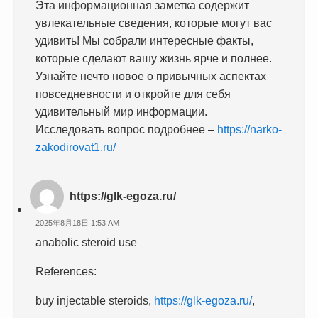
Эта информационная заметка содержит
увлекательные сведения, которые могут вас
удивить! Мы собрали интересные факты,
которые сделают вашу жизнь ярче и полнее.
Узнайте нечто новое о привычных аспектах
повседневности и откройте для себя
удивительный мир информации.
Исследовать вопрос подробнее –
https://narko-
zakodirovat1.ru/
https://glk-egoza.ru/
2025年8月18日 1:53 AM
anabolic steroid use
References:
buy injectable steroids,
https://glk-egoza.ru/
,