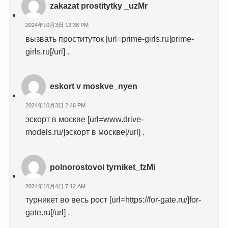
zakazat prostitytky _uzMr
2024年10月3日 12:38 PM
вызвать проституток [url=prime-girls.ru]prime-
girls.ru[/url] .
eskort v moskve_nyen
2024年10月3日 2:46 PM
эскорт в москве [url=www.drive-
models.ru/]эскорт в москве[/url] .
polnorostovoi tyrniket_fzMi
2024年10月4日 7:12 AM
турникет во весь рост [url=https://for-gate.ru/]for-
gate.ru[/url] .