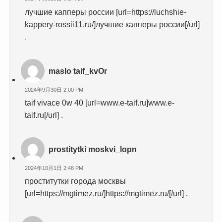
лучшие капперы россии [url=https://luchshie-
kappery-rossii11.ru/]лучшие капперы россии[/url]
.
maslo taif_kvOr
2024年9月30日 2:00 PM
taif vivace 0w 40 [url=www.e-taif.ru]www.e-
taif.ru[/url] .
prostitytki moskvi_lopn
2024年10月1日 2:48 PM
проститутки города москвы
[url=https://mgtimez.ru/]https://mgtimez.ru/[/url] .