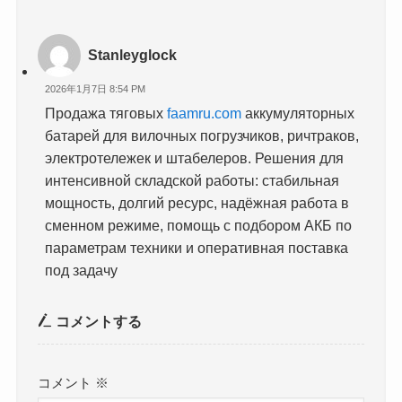
Stanleyglock
2026年1月7日 8:54 PM
Продажа тяговых
faamru.com
аккумуляторных
батарей для вилочных погрузчиков, ричтраков,
электротележек и штабелеров. Решения для
интенсивной складской работы: стабильная
мощность, долгий ресурс, надёжная работа в
сменном режиме, помощь с подбором АКБ по
параметрам техники и оперативная поставка
под задачу
コメントする
コメント
※