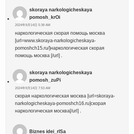
skoraya narkologicheskaya
pomosh_krOi
2024年9月14日 5:38 AM
наркологическая скорая помощь москва
[url=www.skoraya-narkologicheskaya-
pomoshch15.ru/]наркологическая скорая
помощь москва [/url] .
skoraya narkologicheskaya
pomosh_zuPi
2024年9月14日 7:53 AM
скорая наркологическая москва [url=skoraya-
narkologicheskaya-pomoshch16.ru]скорая
наркологическая москва[/url] .
Biznes idei_rlSa