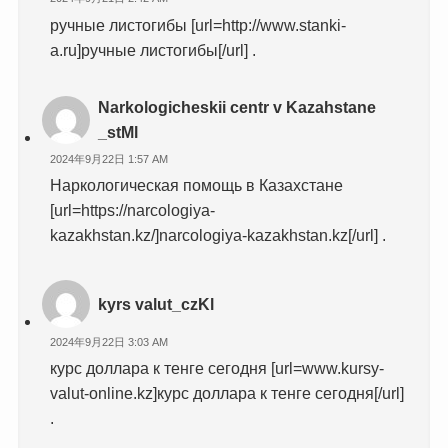
ручные листогибы [url=http://www.stanki-
a.ru]ручные листогибы[/url] .
Narkologicheskii centr v Kazahstane
_stMl
2024年9月22日 1:57 AM
Наркологическая помощь в Казахстане
[url=https://narcologiya-
kazakhstan.kz/]narcologiya-kazakhstan.kz[/url] .
kyrs valut_czKl
2024年9月22日 3:03 AM
курс доллара к тенге сегодня [url=www.kursy-
valut-online.kz]курс доллара к тенге сегодня[/url]
.