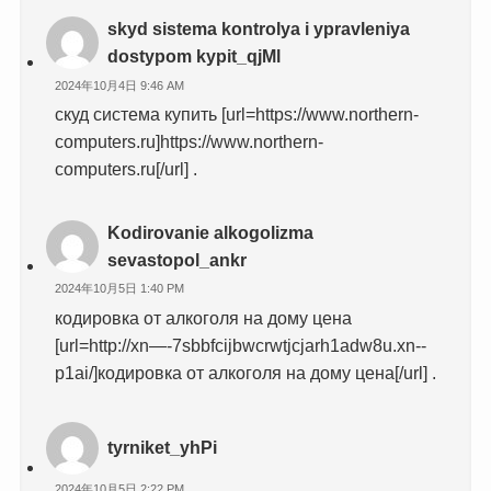
skyd sistema kontrolya i ypravleniya
dostypom kypit_qjMl
2024年10月4日 9:46 AM
скуд система купить [url=https://www.northern-
computers.ru]https://www.northern-
computers.ru[/url] .
Kodirovanie alkogolizma
sevastopol_ankr
2024年10月5日 1:40 PM
кодировка от алкоголя на дому цена
[url=http://xn—-7sbbfcijbwcrwtjcjarh1adw8u.xn--
p1ai/]кодировка от алкоголя на дому цена[/url] .
tyrniket_yhPi
2024年10月5日 2:22 PM