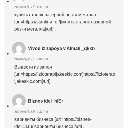
2024年9月17日 1:41 PM
купить станок лазерной резки металла
[url=https://stanki-a.ru /]купить станок лазерной
резки металла[/url] .
Vivod iz zapoya v Almati _qkkn
2024年9月17日 2:02 PM
Вывести из запоя
[url=https://fizioterapijakeskic.com]https://fizioterap
ijakeskic.com[/url] .
Biznes idei_hlEr
2024年9月18日 9:37 PM
варианты бизнеса [url=https://biznes-
idei13.ru/]варианты бизнеса[/url] .