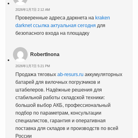
2026年1月7日 2:12 AM
Проверенные адреса даркнета на
kraken
darknet ссылка актуальная сегодня
для
безопасного входа на площадку
RobertInona
2026年1月7日 5:21 PM
Продажа тяговых
ab-resurs.ru
аккумуляторных
батарей для вилочных погрузчиков и
штабелеров. Надёжные решения для
стабильной работы складской техники:
большой выбор АКБ, профессиональный
подбор по параметрам, консультации
специалистов, гарантия и оперативная
поставка для складов и производств по всей
России