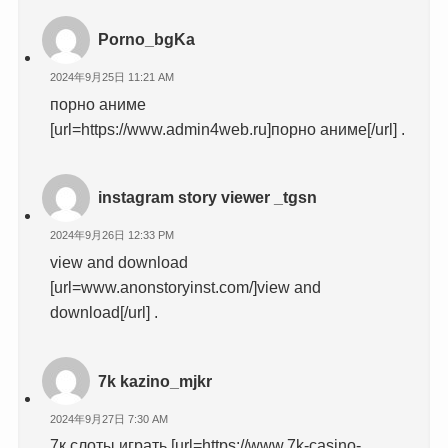
Porno_bgKa
2024年9月25日 11:21 AM
порно аниме
[url=https://www.admin4web.ru]порно аниме[/url] .
instagram story viewer _tgsn
2024年9月26日 12:33 PM
view and download
[url=www.anonstoryinst.com/]view and
download[/url] .
7k kazino_mjkr
2024年9月27日 7:30 AM
7к слоты играть [url=https://www.7k-casino-