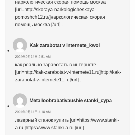
наркологическая скорая помощь москва
[url=http://skoraya-narkologicheskaya-
pomoshch12.ru/]наркологическая скорая
помощь москва [/url] .
Kak zarabotat v internete_kwoi
2024年9月14日 2:51 AM
как реально заработать в интернете
[url=http://kak-zarabotat-v-internete11.ru]http://kak-
zarabotat-v-internete11.ru[/url] .
Metalloobrabativaushie stanki_cypa
2024年9月14日 4:10 AM
лазерный станок купить [url=https://www.stanki-
a.ru ]https://www.stanki-a.ru [/url] .