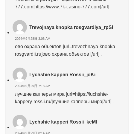
777.com]https://www.7k-casino-777.com[/url] .
Trevojnaya knopka rosgvardiya_rpSi
2024年9月28日 3:06 AM
ово охрана объектов [url=trevozhnaya-knopka-
rosgvardii.ru]ово охрана объектов [/url] .
Lychshie kapperi Rossii_joKi
2024年9月29日 7:13 AM
лучшие капперы мира [url=https://luchshie-
kappery-rossii.ru/]лучшие капперы мира[/url] .
Lychshie kapperi Rossii_keMl
2024年9月29日 8:14 AM