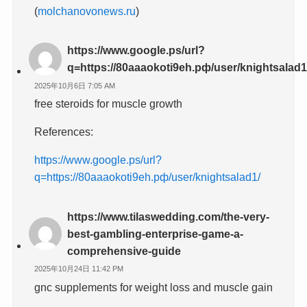
(
molchanovonews.ru
)
https://www.google.ps/url?
q=https://80aaaokoti9eh.рф/user/knightsalad1
2025年10月6日 7:05 AM
free steroids for muscle growth
References:
https://www.google.ps/url?
q=https://80aaaokoti9eh.рф/user/knightsalad1/
https://www.tilaswedding.com/the-very-
best-gambling-enterprise-game-a-
comprehensive-guide
2025年10月24日 11:42 PM
gnc supplements for weight loss and muscle gain