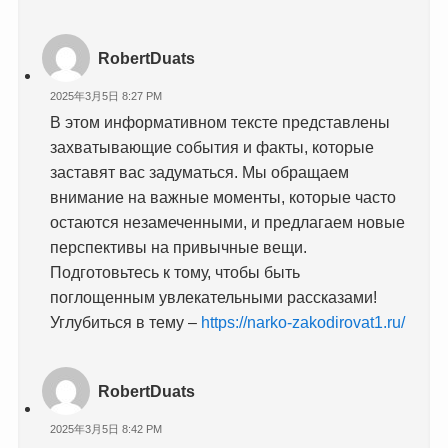
RobertDuats
2025年3月5日 8:27 PM
В этом информативном тексте представлены
захватывающие события и факты, которые
заставят вас задуматься. Мы обращаем
внимание на важные моменты, которые часто
остаются незамеченными, и предлагаем новые
перспективы на привычные вещи.
Подготовьтесь к тому, чтобы быть
поглощенным увлекательными рассказами!
Углубиться в тему –
https://narko-zakodirovat1.ru/
RobertDuats
2025年3月5日 8:42 PM