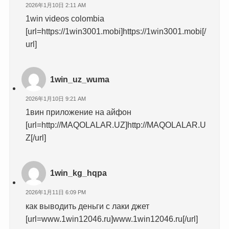
2026年1月10日 2:11 AM
1win videos colombia
[url=https://1win3001.mobi]https://1win3001.mobi[/
url]
1win_uz_wuma
2026年1月10日 9:21 AM
1вин приложение на айфон
[url=http://MAQOLALAR.UZ]http://MAQOLALAR.U
Z[/url]
1win_kg_hqpa
2026年1月11日 6:09 PM
как выводить деньги с лаки джет
[url=www.1win12046.ru]www.1win12046.ru[/url]