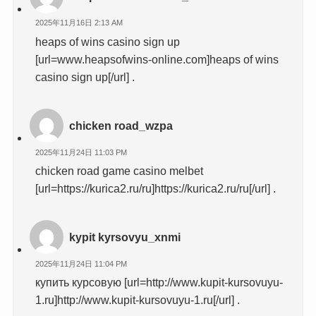
2025年11月16日 2:13 AM
heaps of wins casino sign up
[url=www.heapsofwins-online.com]heaps of wins
casino sign up[/url] .
chicken road_wzpa
2025年11月24日 11:03 PM
chicken road game casino melbet
[url=https://kurica2.ru/ru]https://kurica2.ru/ru[/url] .
kypit kyrsovyu_xnmi
2025年11月24日 11:04 PM
купить курсовую [url=http://www.kupit-kursovuyu-
1.ru]http://www.kupit-kursovuyu-1.ru[/url] .