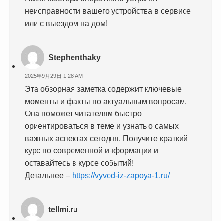
неисправности вашего устройства в сервисе
или с выездом на дом!
Stephenthaky
2025年9月29日 1:28 AM
Эта обзорная заметка содержит ключевые
моменты и факты по актуальным вопросам.
Она поможет читателям быстро
ориентироваться в теме и узнать о самых
важных аспектах сегодня. Получите краткий
курс по современной информации и
оставайтесь в курсе событий!
Детальнее –
https://vyvod-iz-zapoya-1.ru/
tellmi.ru