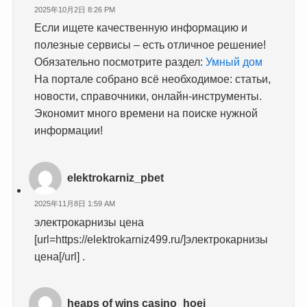
2025年10月2日 8:26 PM
Если ищете качественную информацию и
полезные сервисы – есть отличное решение!
Обязательно посмотрите раздел:
Умный дом
На портале собрано всё необходимое: статьи,
новости, справочники, онлайн-инструменты.
Экономит много времени на поиске нужной
информации!
elektrokarniz_pbet
2025年11月8日 1:59 AM
электрокарнизы цена
[url=https://elektrokarniz499.ru/]электрокарнизы
цена[/url] .
heaps of wins casino_hoei