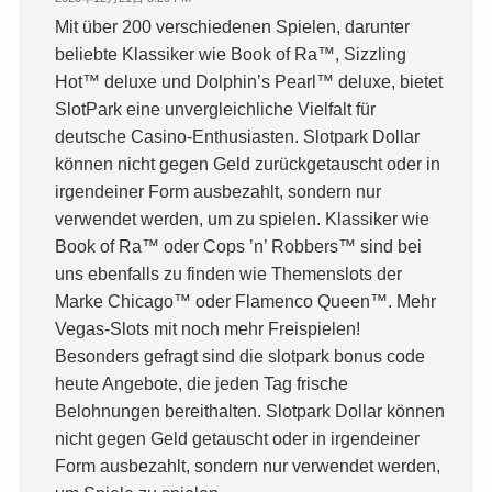
Mit über 200 verschiedenen Spielen, darunter
beliebte Klassiker wie Book of Ra™, Sizzling
Hot™ deluxe und Dolphin’s Pearl™ deluxe, bietet
SlotPark eine unvergleichliche Vielfalt für
deutsche Casino-Enthusiasten. Slotpark Dollar
können nicht gegen Geld zurückgetauscht oder in
irgendeiner Form ausbezahlt, sondern nur
verwendet werden, um zu spielen. Klassiker wie
Book of Ra™ oder Cops ’n’ Robbers™ sind bei
uns ebenfalls zu finden wie Themenslots der
Marke Chicago™ oder Flamenco Queen™. Mehr
Vegas-Slots mit noch mehr Freispielen!
Besonders gefragt sind die slotpark bonus code
heute Angebote, die jeden Tag frische
Belohnungen bereithalten. Slotpark Dollar können
nicht gegen Geld getauscht oder in irgendeiner
Form ausbezahlt, sondern nur verwendet werden,