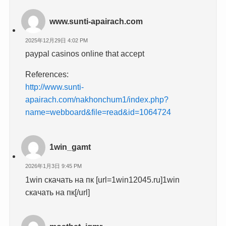
www.sunti-apairach.com
2025年12月29日 4:02 PM
paypal casinos online that accept
References:
http://www.sunti-
apairach.com/nakhonchum1/index.php?
name=webboard&file=read&id=1064724
1win_gamt
2026年1月3日 9:45 PM
1win скачать на пк [url=1win12045.ru]1win
скачать на пк[/url]