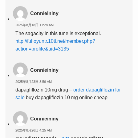
Connieininy
2025年8月18日 11:28 AM
The sagacity in this tune is exceptional.
http://fulloyuntr.10tl.net/member.php?
action=profile&uid=3135
Connieininy
2025年8月23日 3:56 AM
dapagliflozin 10mg drug –
order dapagliflozin for
sale
buy dapagliflozin 10 mg online cheap
Connieininy
2025年8月26日 4:25 AM