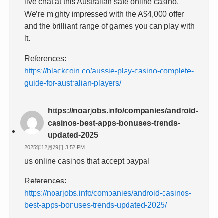
live chat at this Australian safe online casino.
We’re mighty impressed with the A$4,000 offer
and the brilliant range of games you can play with
it.
References:
https://blackcoin.co/aussie-play-casino-complete-
guide-for-australian-players/
https://noarjobs.info/companies/android-
casinos-best-apps-bonuses-trends-
updated-2025
2025年12月29日 3:52 PM
us online casinos that accept paypal
References:
https://noarjobs.info/companies/android-casinos-
best-apps-bonuses-trends-updated-2025/