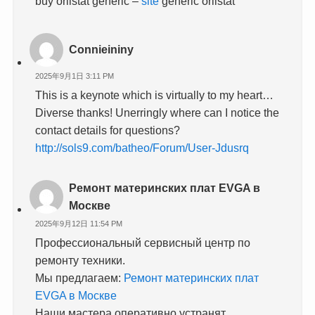
buy orlistat generic –
site
generic orlistat
Connieininy
2025年9月1日 3:11 PM
This is a keynote which is virtually to my heart…
Diverse thanks! Unerringly where can I notice the
contact details for questions?
http://sols9.com/batheo/Forum/User-Jdusrq
Ремонт материнских плат EVGA в
Москве
2025年9月12日 11:54 PM
Профессиональный сервисный центр по
ремонту техники.
Мы предлагаем:
Ремонт материнских плат
EVGA в Москве
Наши мастера оперативно устранят