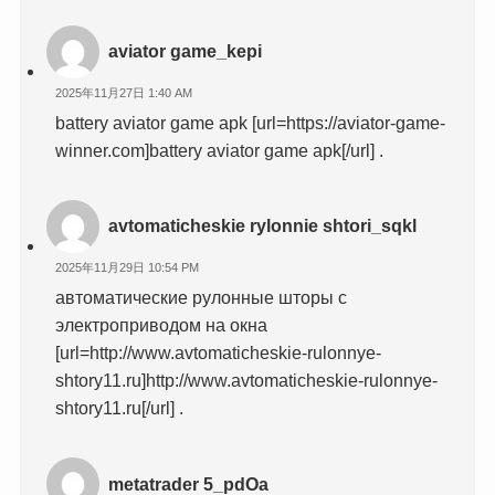
aviator game_kepi
2025年11月27日 1:40 AM
battery aviator game apk [url=https://aviator-game-
winner.com]battery aviator game apk[/url] .
avtomaticheskie rylonnie shtori_sqkl
2025年11月29日 10:54 PM
автоматические рулонные шторы с
электроприводом на окна
[url=http://www.avtomaticheskie-rulonnye-
shtory11.ru]http://www.avtomaticheskie-rulonnye-
shtory11.ru[/url] .
metatrader 5_pdOa