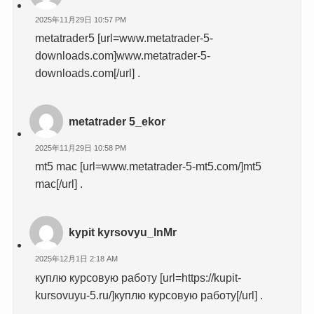
2025年11月29日 10:57 PM
metatrader5 [url=www.metatrader-5-
downloads.com]www.metatrader-5-
downloads.com[/url] .
metatrader 5_ekor
2025年11月29日 10:58 PM
mt5 mac [url=www.metatrader-5-mt5.com/]mt5
mac[/url] .
kypit kyrsovyu_lnMr
2025年12月1日 2:18 AM
куплю курсовую работу [url=https://kupit-
kursovuyu-5.ru/]куплю курсовую работу[/url] .