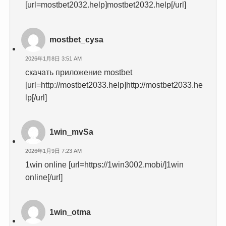
[url=mostbet2032.help]mostbet2032.help[/url]
mostbet_cysa
2026年1月8日 3:51 AM
скачать приложение mostbet
[url=http://mostbet2033.help]http://mostbet2033.he
lp[/url]
1win_mvSa
2026年1月9日 7:23 AM
1win online [url=https://1win3002.mobi/]1win
online[/url]
1win_otma