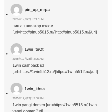
pin_up_mrpa
2025年12月22日 2:17 PM
пин ап авиатор взлом
[url=http://pinup5015.ru/]http://pinup5015.ru/[/url]
1win_tnOt
2025年12月23日 2:25 AM
1win cashback uz
[url=https://1win5512.ru/]https://1win5512.ru/[/url]
1win_khsa
2025年12月23日 5:50 PM
1win yangi domen [url=https://1win5513.ru]1win
yangi domen[/url]