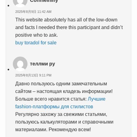
2025年8月9日 11:42 AM
This website absolutely has all of the low-down
and facts I needed there this participant and didn’t
positive who to ask.
buy toradol for sale
теллми ру
2025年8月13日 9:11 PM
Давно пользуюсь одним замечательным
сайтом – настоящая кладезь информации!
Больше всего нравится статья:
Лучшие
fashion-платформы для стилистов
Регулярно захожу за свежими статьями,
пользуюсь калькуляторами и справочными
материалами. Рекомендую всем!