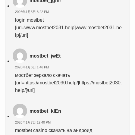
mostbet_jgmr
2026年1月5日 8:22 PM
login mostbet
[url=www.mostbet2031.help]www.mostbet2031.he
lp[/url]
mostbet_jwEt
2026年1月6日 1:46 PM
мостбет зеркало скачать
[url=https://mostbet2030.help/]https://mostbet2030.
help/[/url]
mostbet_klEn
2026年1月7日 12:40 PM
mostbet casino скачать на андроид