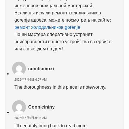
инженеров офицальной мастерской.
Еслли вы искали ремонт холодильников
gorenje адреса, можете посмотреть на сайте:
ремонт холодильников gorenje
Наши мастера оперативно устранят
неисправности вашего устройства в сервисе
или с выездом на дом!
combamoxi
2025年7月6日 4:07 AM
The thoroughness in this piece is noteworthy.
Connieininy
2025年7月9日 9:26 AM
I’ll certainly bring back to read more.