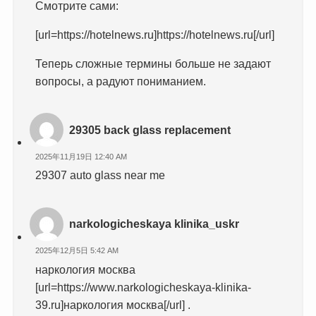
Смотрите сами:
[url=https://hotelnews.ru]https://hotelnews.ru[/url]
Теперь сложные термины больше не задают
вопросы, а радуют пониманием.
29305 back glass replacement
2025年11月19日 12:40 AM
29307 auto glass near me
narkologicheskaya klinika_uskr
2025年12月5日 5:42 AM
наркология москва
[url=https://www.narkologicheskaya-klinika-
39.ru]наркология москва[/url] .