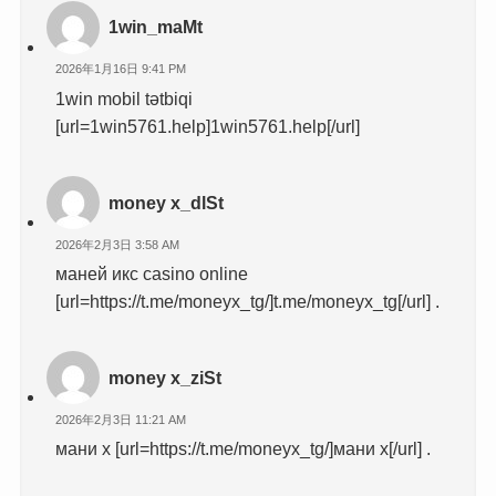
1win_maMt
2026年1月16日 9:41 PM
1win mobil tətbiqi
[url=1win5761.help]1win5761.help[/url]
money x_dlSt
2026年2月3日 3:58 AM
маней икс casino online
[url=https://t.me/moneyx_tg/]t.me/moneyx_tg[/url] .
money x_ziSt
2026年2月3日 11:21 AM
мани х [url=https://t.me/moneyx_tg/]мани х[/url] .