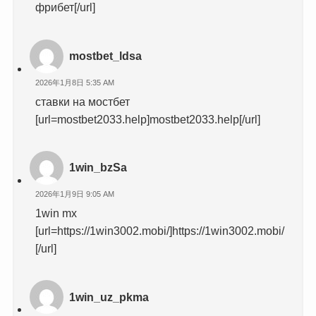
фрибет[/url]
mostbet_ldsa
2026年1月8日 5:35 AM
ставки на мостбет
[url=mostbet2033.help]mostbet2033.help[/url]
1win_bzSa
2026年1月9日 9:05 AM
1win mx
[url=https://1win3002.mobi/]https://1win3002.mobi/
[/url]
1win_uz_pkma