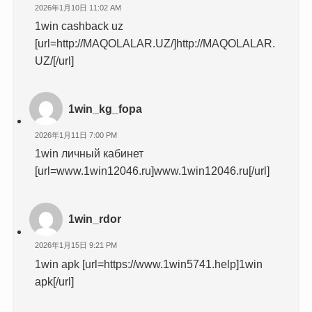
2026年1月10日 11:02 AM
1win cashback uz
[url=http://MAQOLALAR.UZ/]http://MAQOLALAR.
UZ/[/url]
1win_kg_fopa
2026年1月11日 7:00 PM
1win личный кабинет
[url=www.1win12046.ru]www.1win12046.ru[/url]
1win_rdor
2026年1月15日 9:21 PM
1win apk [url=https://www.1win5741.help]1win
apk[/url]