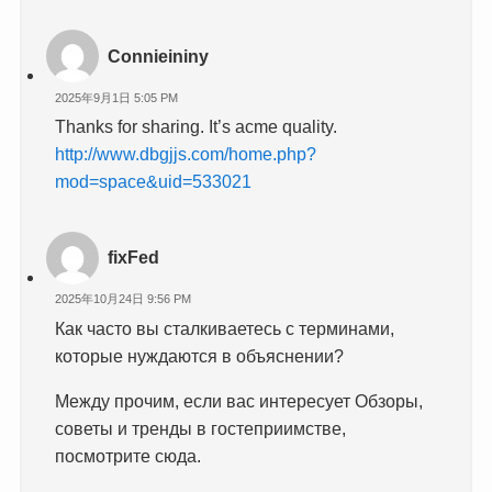
Connieininy
2025年9月1日 5:05 PM
Thanks for sharing. It’s acme quality.
http://www.dbgjjs.com/home.php?
mod=space&uid=533021
fixFed
2025年10月24日 9:56 PM
Как часто вы сталкиваетесь с терминами,
которые нуждаются в объяснении?
Между прочим, если вас интересует Обзоры,
советы и тренды в гостеприимстве,
посмотрите сюда.