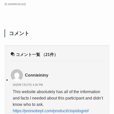
2008年6月16日
コメント
コメント一覧
（21件）
Connieininy
2025年7月27日 4:26 PM
This website absolutely has all of the information
and facts I needed about this participant and didn’t
know who to ask.
https://proisotrepl.com/product/clopidogrel/