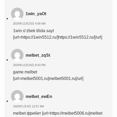
1win_yaOt
2025年12月23日 4:09 AM
1win o‘zbek tilida sayt
[url=https://1win5512.ru/]https://1win5512.ru/[/url]
melbet_zqSt
2025年12月24日 8:43 PM
game melbet
[url=melbet5001.ru]melbet5001.ru[/url]
melbet_ewEn
2026年1月4日 12:57 AM
melbet фрибет [url=https://melbet5006.ru]melbet