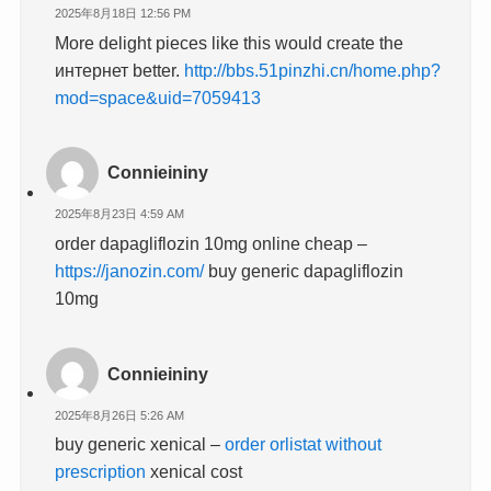
2025年8月18日 12:56 PM
More delight pieces like this would create the
интернет better.
http://bbs.51pinzhi.cn/home.php?
mod=space&uid=7059413
Connieininy
2025年8月23日 4:59 AM
order dapagliflozin 10mg online cheap –
https://janozin.com/
buy generic dapagliflozin
10mg
Connieininy
2025年8月26日 5:26 AM
buy generic xenical –
order orlistat without
prescription
xenical cost