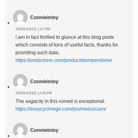
Connieininy
2025年8月6日 1:07 PM
I am in fact thrilled to glance at this blog posts
which consists of tons of useful facts, thanks for
providing such data.
https://ondactone.com/product/domperidone/
Connieininy
2025年8月9日 12:49 PM
The sagacity in this ruined is exceptional.
https://doxycyclinege.com/pro/meloxicam/
Connieininy