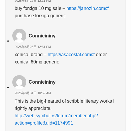
2025年8月22日 12:11 PM
buy forxiga 10 mg sale –
https://janozin.com/#
purchase forxiga generic
Connieininy
2025年8月25日 12:31 PM
xenical brand –
https://asacostat.com/#
order
xenical 60mg generic
Connieininy
2025年8月31日 10:52 AM
This is the big-hearted of scribble literary works I
rightly appreciate.
http://web.symbol.rs/forum/member.php?
action=profile&uid=1174991