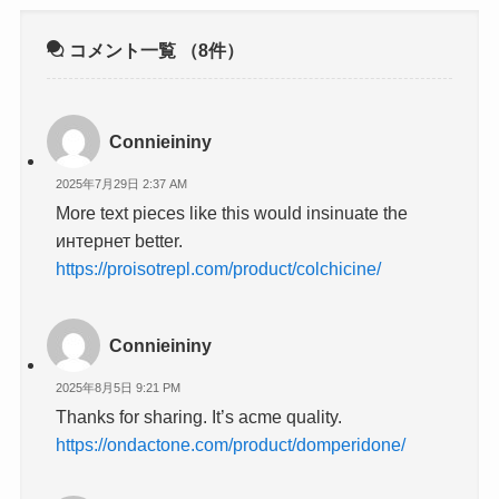
コメント一覧
（8件）
Connieininy
2025年7月29日 2:37 AM
More text pieces like this would insinuate the
интернет better.
https://proisotrepl.com/product/colchicine/
Connieininy
2025年8月5日 9:21 PM
Thanks for sharing. It’s acme quality.
https://ondactone.com/product/domperidone/