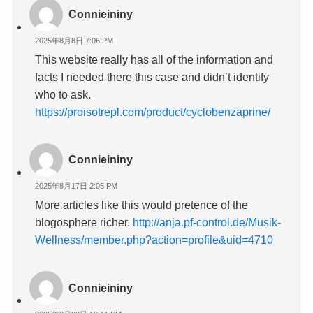
Connieininy
2025年8月8日 7:06 PM
This website really has all of the information and
facts I needed there this case and didn’t identify
who to ask.
https://proisotrepl.com/product/cyclobenzaprine/
Connieininy
2025年8月17日 2:05 PM
More articles like this would pretence of the
blogosphere richer.
http://anja.pf-control.de/Musik-
Wellness/member.php?action=profile&uid=4710
Connieininy