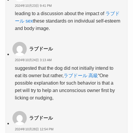
2024年10月23日 9:41 PM
leading to a discussion about the impact of
ラブド
ール sex
these standards on individual self-esteem
and body image.
ラブドール
2024年10月24日 3:13 AM
suggested that the dog did not initially intend to
eat its owner but rather,
ラブドール 高級
“One
possible explanation for such behavior is that a
pet will try to help an unconscious owner first by
licking or nudging,
ラブドール
2024年10月28日 12:54 PM