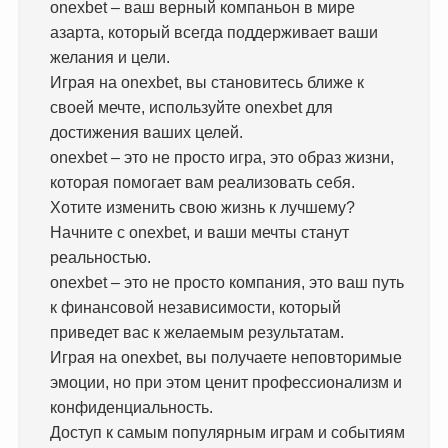
onexbet – ваш верный компаньон в мире
азарта, который всегда поддерживает ваши
желания и цели.
Играя на onexbet, вы становитесь ближе к
своей мечте, используйте onexbet для
достижения ваших целей.
onexbet – это не просто игра, это образ жизни,
которая помогает вам реализовать себя.
Хотите изменить свою жизнь к лучшему?
Начните с onexbet, и ваши мечты станут
реальностью.
onexbet – это не просто компания, это ваш путь
к финансовой независимости, который
приведет вас к желаемым результатам.
Играя на onexbet, вы получаете неповторимые
эмоции, но при этом ценит профессионализм и
конфиденциальность.
Доступ к самым популярным играм и событиям