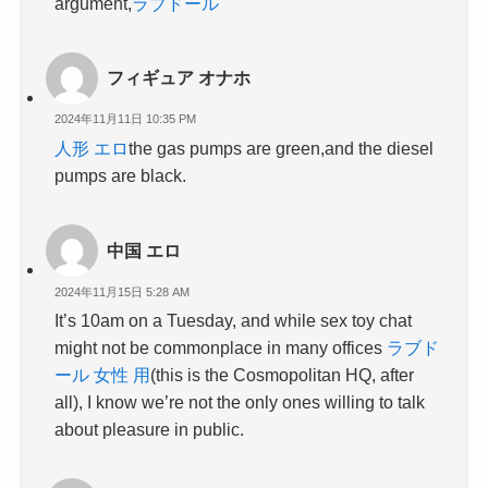
argument,
ラブドール
フィギュア オナホ
2024年11月11日 10:35 PM
人形 エロ
the gas pumps are green,and the diesel
pumps are black.
中国 エロ
2024年11月15日 5:28 AM
It’s 10am on a Tuesday, and while sex toy chat
might not be commonplace in many offices
ラブド
ール 女性 用
(this is the Cosmopolitan HQ, after
all), I know we’re not the only ones willing to talk
about pleasure in public.