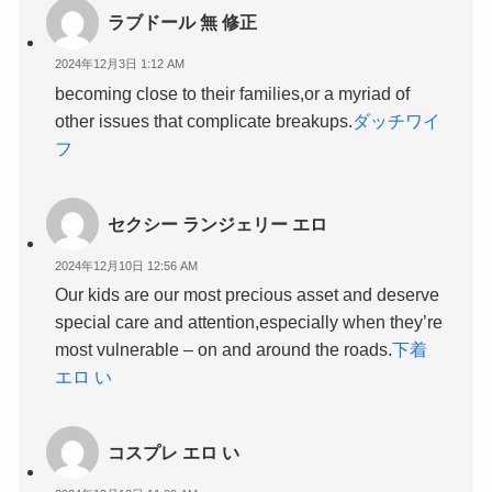
ラブドール 無 修正
2024年12月3日 1:12 AM
becoming close to their families,or a myriad of
other issues that complicate breakups.
ダッチワイ
フ
セクシー ランジェリー エロ
2024年12月10日 12:56 AM
Our kids are our most precious asset and deserve
special care and attention,especially when they’re
most vulnerable – on and around the roads.
下着
エロ い
コスプレ エロ い