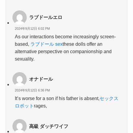
ラブドールエロ
2024年9月12日 6:02 PM
As our interactions become increasingly screen-
based,
ラブドール sex
these dolls offer an
alternative perspective on companionship and
sexuality.
オナドール
2024年9月12日 6:36 PM
It’s worse for a son if his father is absent,
セックス
ロボット
rages,
高級 ダッチワイフ