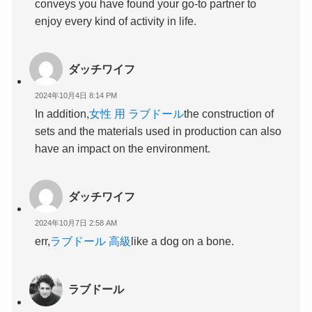
conveys you have found your go-to partner to
enjoy every kind of activity in life.
ダッチワイフ
2024年10月4日 8:14 PM
In addition,
女性 用 ラブドール
the construction of
sets and the materials used in production can also
have an impact on the environment.
ダッチワイフ
2024年10月7日 2:58 AM
err,
ラブドール 高級
like a dog on a bone.
ラブドール