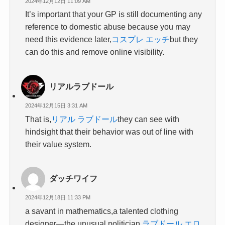
2024年12月12日 11:09 AM
It’s important that your GP is still documenting any
reference to domestic abuse because you may
need this evidence later,
コスプレ エッチ
but they
can do this and remove online visibility.
リアルラブドール
2024年12月15日 3:31 AM
That is,
リアル ラブドール
they can see with
hindsight that their behavior was out of line with
their value system.
ダッチワイフ
2024年12月18日 11:33 PM
a savant in mathematics,a talented clothing
designer—the unusual politician,
ラブドール エロ