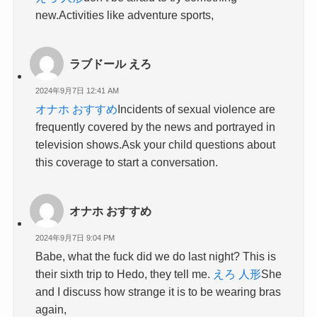
new.Activities like adventure sports,
ラブドール えろ
2024年9月7日 12:41 AM
オナホ おすすめ
Incidents of sexual violence are
frequently covered by the news and portrayed in
television shows.Ask your child questions about
this coverage to start a conversation.
オナホ おすすめ
2024年9月7日 9:04 PM
Babe, what the fuck did we do last night? This is
their sixth trip to Hedo, they tell me.
えろ 人形
She
and I discuss how strange it is to be wearing bras
again,