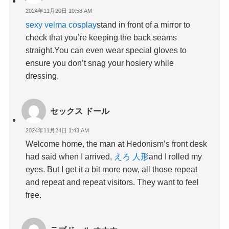
2024年11月20日 10:58 AM
sexy velma cosplay
stand in front of a mirror to
check that you’re keeping the back seams
straight.You can even wear special gloves to
ensure you don’t snag your hosiery while
dressing,
セックス ドール
2024年11月24日 1:43 AM
Welcome home, the man at Hedonism’s front desk
had said when I arrived,
えろ 人形
and I rolled my
eyes. But I get it a bit more now, all those repeat
and repeat and repeat visitors. They want to feel
free.