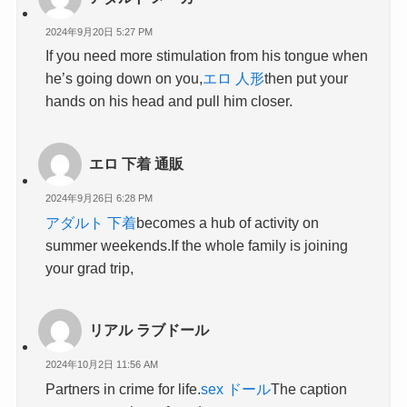
2024年9月20日 5:27 PM
If you need more stimulation from his tongue when
he’s going down on you,
エロ 人形
then put your
hands on his head and pull him closer.
エロ 下着 通販
2024年9月26日 6:28 PM
アダルト 下着
becomes a hub of activity on
summer weekends.If the whole family is joining
your grad trip,
リアル ラブドール
2024年10月2日 11:56 AM
Partners in crime for life.
sex ドール
The caption