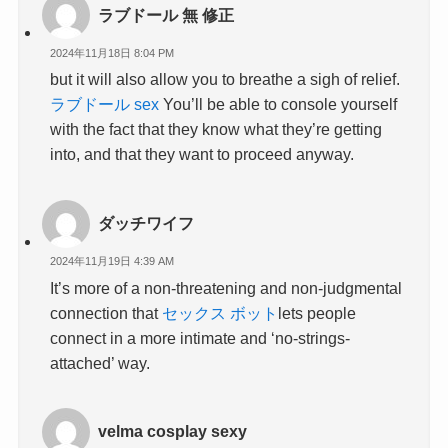
ラブドール 無 修正
2024年11月18日 8:04 PM
but it will also allow you to breathe a sigh of relief.
ラブドール sex
You’ll be able to console yourself
with the fact that they know what they’re getting
into, and that they want to proceed anyway.
ダッチワイフ
2024年11月19日 4:39 AM
It’s more of a non-threatening and non-judgmental
connection that
セックス ボット
lets people
connect in a more intimate and ‘no-strings-
attached’ way.
velma cosplay sexy