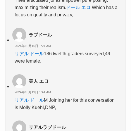
Their articulated joints empower pure posing,
maximizing their realism.
ドール エロ
Which has a
focus on quality and privacy,
ラブドール
2024年10月15日 1:24 AM
リアル ドール
186 twelfth-graders surveyed,49
were female,
美人 エロ
2024年10月19日 1:41 AM
リアル ドール
M Joining her for this conversation
is Molly Kuehl,DNP,
リアルラブドール