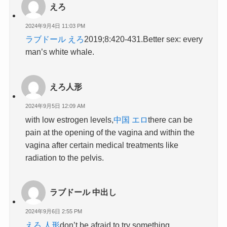
えろ
2024年9月4日 11:03 PM
ラブドール えろ
2019;8:420-431.Better sex: every
man’s white whale.
えろ人形
2024年9月5日 12:09 AM
with low estrogen levels,
中国 エロ
there can be
pain at the opening of the vagina and within the
vagina after certain medical treatments like
radiation to the pelvis.
ラブドール 中出し
2024年9月6日 2:55 PM
えろ 人形
don’t be afraid to try something