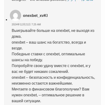
onexbet_xvKl
2024年12月21日 7:25 AM
Выигрывайте больше на onexbet, не выходя из
дома.
onexbet – ваш шанс на богатство, всегда и
везде.
Победные ставки с onexbet, оптимальные
шансы на победу.
Попробуйте свою удачу вместе с onexbet, и у
вас не будет никаких сожалений.
onexbet – безопасность и конфиденциальность,
неизменно остаются важнейшими.
Мечтаете о финансовом благополучии? Вам
нужен onexbet, – оптимальное решение в
вашей ситуации.