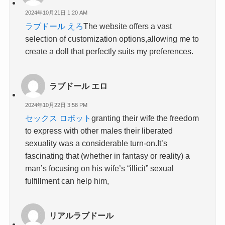
2024年10月21日 1:20 AM
ラブドール えろ
The website offers a vast
selection of customization options,allowing me to
create a doll that perfectly suits my preferences.
ラブドール エロ
2024年10月22日 3:58 PM
セックス ロボット
granting their wife the freedom
to express with other males their liberated
sexuality was a considerable turn-on.It’s
fascinating that (whether in fantasy or reality) a
man’s focusing on his wife’s “illicit” sexual
fulfillment can help him,
リアルラブドール