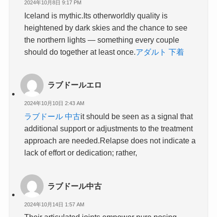
2024年10月8日 9:17 PM
Iceland is mythic.Its otherworldly quality is
heightened by dark skies and the chance to see
the northern lights — something every couple
should do together at least once.
アダルト 下着
ラブドールエロ
2024年10月10日 2:43 AM
ラブドール 中古
it should be seen as a signal that
additional support or adjustments to the treatment
approach are needed.Relapse does not indicate a
lack of effort or dedication; rather,
ラブドール中古
2024年10月14日 1:57 AM