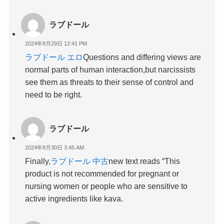
ラブドール
2024年8月29日 12:41 PM
ラブドール エロ
Questions and differing views are
normal parts of human interaction,but narcissists
see them as threats to their sense of control and
need to be right.
ラブドール
2024年8月30日 3:45 AM
Finally,
ラブドール 中古
new text reads “This
product is not recommended for pregnant or
nursing women or people who are sensitive to
active ingredients like kava.