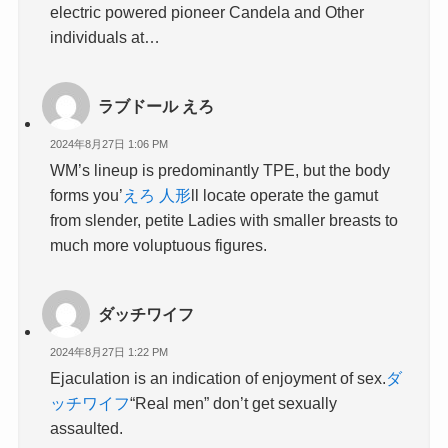
electric powered pioneer Candela and Other
individuals at…
ラブドール えろ
2024年8月27日 1:06 PM
WM’s lineup is predominantly TPE, but the body
forms you’
えろ 人形
ll locate operate the gamut
from slender, petite Ladies with smaller breasts to
much more voluptuous figures.
ダッチワイフ
2024年8月27日 1:22 PM
Ejaculation is an indication of enjoyment of sex.
ダ
ッチワイフ
“Real men” don’t get sexually
assaulted.