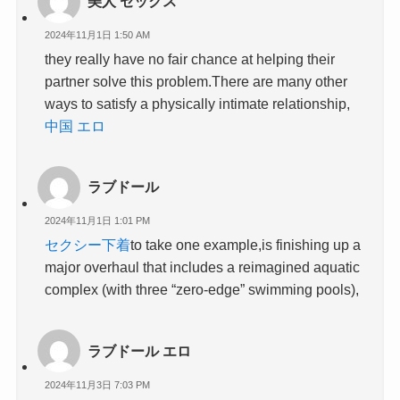
美人 セックス
2024年11月1日 1:50 AM
they really have no fair chance at helping their
partner solve this problem.There are many other
ways to satisfy a physically intimate relationship,
中国 エロ
ラブドール
2024年11月1日 1:01 PM
セクシー下着
to take one example,is finishing up a
major overhaul that includes a reimagined aquatic
complex (with three “zero-edge” swimming pools),
ラブドール エロ
2024年11月3日 7:03 PM