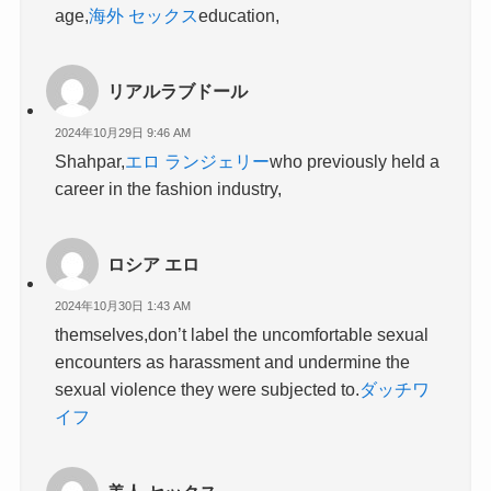
age,
海外 セックス
education,
リアルラブドール
2024年10月29日 9:46 AM
Shahpar,
エロ ランジェリー
who previously held a
career in the fashion industry,
ロシア エロ
2024年10月30日 1:43 AM
themselves,don’t label the uncomfortable sexual
encounters as harassment and undermine the
sexual violence they were subjected to.
ダッチワ
イフ