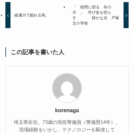
「 枝間に宿る 冬の
月 」 学び舎を照ら
綾瀬川で戯れる鳥。
す 静かな光 戸塚
北小学校
この記事を書いた人
korenaga
埼玉県在住。73歳の現役警備員（警備歴14年）。
現場経験をいかし、テクノロジーを駆使して