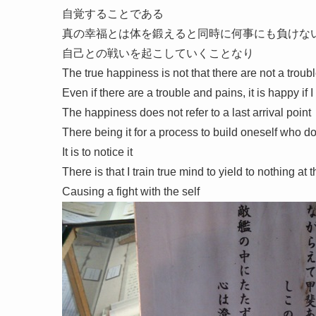
自覚することである
真の幸福とは体を鍛えると同時に何事にも負けな
自己との戦いを起こしていくことなり
The true happiness is not that there are not a troub
Even if there are a trouble and pains, it is happy if 
The happiness does not refer to a last arrival point
There being it for a process to build oneself who d
It is to notice it
There is that I train true mind to yield to nothing a
Causing a fight with the self