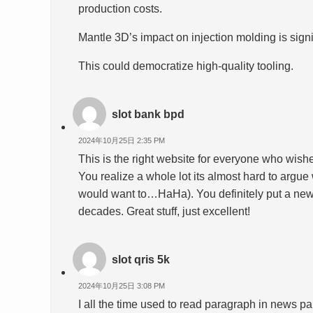
production costs.
Mantle 3D’s impact on injection molding is signi
This could democratize high-quality tooling.
slot bank bpd
2024年10月25日 2:35 PM
This is the right website for everyone who wishes
You realize a whole lot its almost hard to argue w
would want to…HaHa). You definitely put a new 
decades. Great stuff, just excellent!
slot qris 5k
2024年10月25日 3:08 PM
I all the time used to read paragraph in news pa