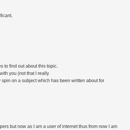
ficant.
 to find out about this topic.
ith you (not that I really
spin on a subject which has been written about for
pers but now as I am a user of internet thus from now I am