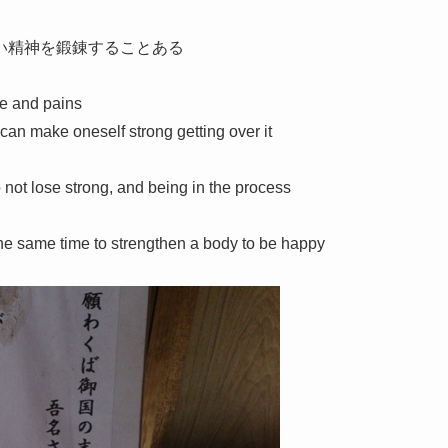
い精神を鍛錬することある
le and pains
I can make oneself strong getting over it
o not lose strong, and being in the process
t the same time to strengthen a body to be happy