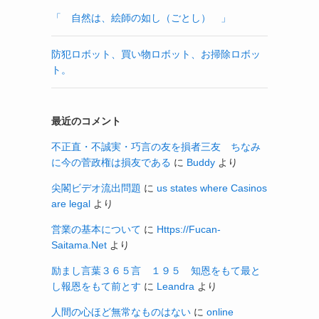
「 自然は、絵師の如し（ごとし） 」
防犯ロボット、買い物ロボット、お掃除ロボッ
ト。
最近のコメント
不正直・不誠実・巧言の友を損者三友 ちなみ
に今の菅政権は損友である
に
Buddy
より
尖閣ビデオ流出問題
に
us states where Casinos
are legal
より
営業の基本について
に
Https://Fucan-
Saitama.Net
より
励まし言葉３６５言 １９５ 知恩をもて最と
し報恩をもて前とす
に
Leandra
より
人間の心ほど無常なものはない
に
online