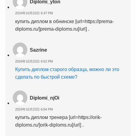
Diplomi_yton
2024年10月23日 6:47 PM
купить диплом в обнинске [url=https://prema-
diploms.ru/]prema-diploms.ru[/url] .
Sazrine
2024年10月23日 6:52 PM
Купить диплом старого образца, можно ли это
сделать по быстрой схеме?
Diplomi_njOi
2024年10月23日 6:54 PM
купить диплом тренера [url=https://orik-
diploms.ru/]orik-diploms.ru[/url] .