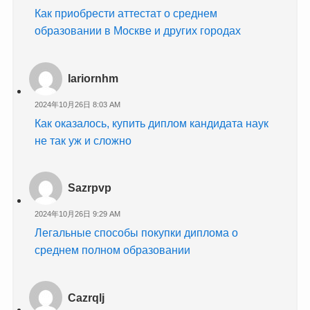
Как приобрести аттестат о среднем
образовании в Москве и других городах
Iariornhm
2024年10月26日 8:03 AM
Как оказалось, купить диплом кандидата наук
не так уж и сложно
Sazrpvp
2024年10月26日 9:29 AM
Легальные способы покупки диплома о
среднем полном образовании
Cazrqlj