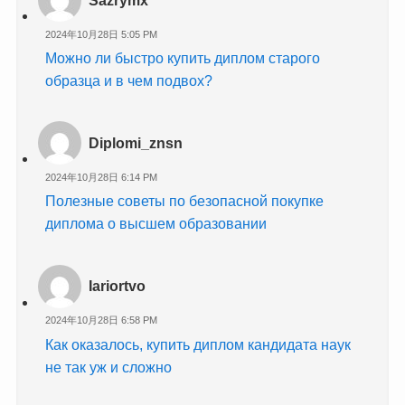
2024年10月28日 5:05 PM
Можно ли быстро купить диплом старого
образца и в чем подвох?
Diplomi_znsn
2024年10月28日 6:14 PM
Полезные советы по безопасной покупке
диплома о высшем образовании
Iariortvo
2024年10月28日 6:58 PM
Как оказалось, купить диплом кандидата наук
не так уж и сложно