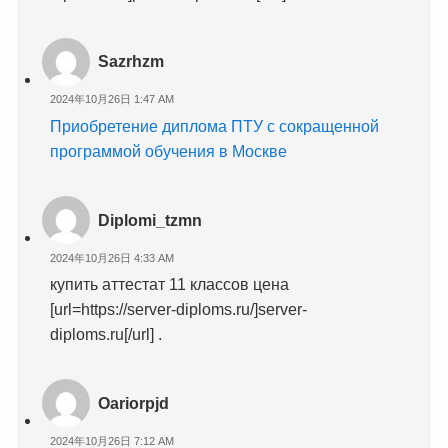
Sazrhzm
2024年10月26日 1:47 AM
Приобретение диплома ПТУ с сокращенной
программой обучения в Москве
Diplomi_tzmn
2024年10月26日 4:33 AM
купить аттестат 11 классов цена
[url=https://server-diploms.ru/]server-
diploms.ru[/url] .
Oariorpjd
2024年10月26日 7:12 AM