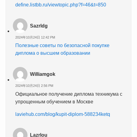
define.listbb.ru/viewtopic.php?f=46&t=850
Sazrldg
2024年10月24日 12:42 PM
Полезные советы по безопасной покупке
диплома о высшем образовании
Williamgok
2024年10月24日 2:56 PM
Официальное получение диплома техникума с
упрощенным обучением в Москве
laviehub.com/blog/kupit-diplom-588234ketq
Lazrlou