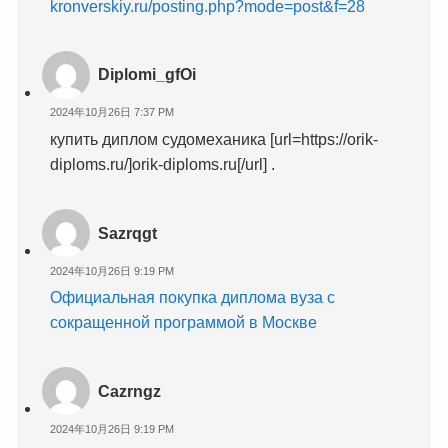
kronverskiy.ru/posting.php?mode=post&f=28
Diplomi_gfOi
2024年10月26日 7:37 PM
купить диплом судомеханика [url=https://orik-
diploms.ru/]orik-diploms.ru[/url] .
Sazrqgt
2024年10月26日 9:19 PM
Официальная покупка диплома вуза с
сокращенной программой в Москве
Cazrngz
2024年10月26日 9:19 PM