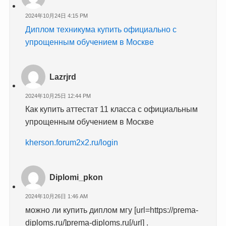
2024年10月24日 4:15 PM
Диплом техникума купить официально с
упрощенным обучением в Москве
Lazrjrd
2024年10月25日 12:44 PM
Как купить аттестат 11 класса с официальным
упрощенным обучением в Москве
kherson.forum2x2.ru/login
Diplomi_pkon
2024年10月26日 1:46 AM
можно ли купить диплом мгу [url=https://prema-
diploms.ru/]prema-diploms.ru[/url] .