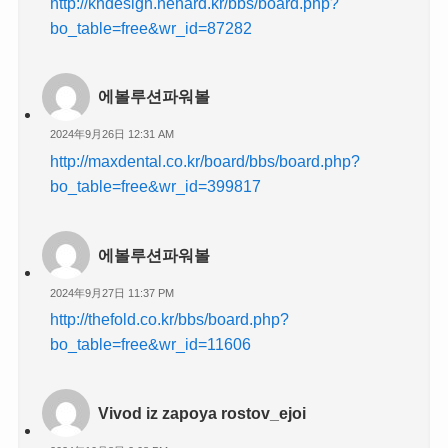
http://khdesign.nehard.kr/bbs/board.php?
bo_table=free&wr_id=87282
에볼루션파워볼
2024年9月26日 12:31 AM
http://maxdental.co.kr/board/bbs/board.php?
bo_table=free&wr_id=399817
에볼루션파워볼
2024年9月27日 11:37 PM
http://thefold.co.kr/bbs/board.php?
bo_table=free&wr_id=11606
Vivod iz zapoya rostov_ejoi