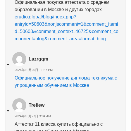
Официальная покупка аттестата о среднем
образовании в Москве и других городах
erudio.global/blog/index.php?
entryid=50603&nonjscomment=1&comment_itemi
d=50603&comment_context=46725&comment_co
mponent=blog&comment_area=format_blog
Lazrgqm
2024年10月26日 11:57 PM
Официальное получение диплома техникума с
упрощенным обучением в Москве
Trefiew
2024年10月27日 3:04 AM
Аттестат 11 класса купить официально с