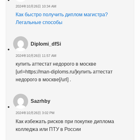
2024年10月26日 10:34 AM
Как быстро получить диплом магистра?
Легальные способы
Diplomi_dfSi
2024年10月26日 11:57 AM
купить аттестат недорого в москве
[url=https://man-diploms.ru/]купить аттестат
недорого в москве[/url] .
Sazrhby
2024年10月26日 3:02 PM
Как избежать рисков при покупке диплома
колледжа или ПТУ в России