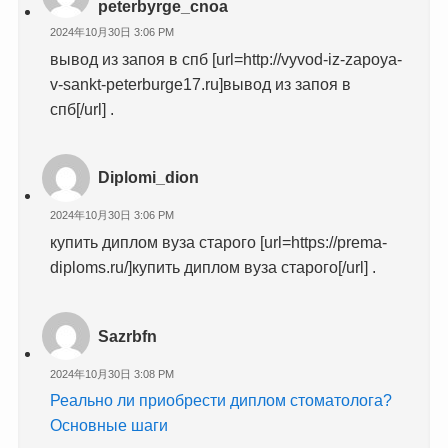
peterbyrge_cnoa
2024年10月30日 3:06 PM
вывод из запоя в спб [url=http://vyvod-iz-zapoya-
v-sankt-peterburge17.ru]вывод из запоя в
спб[/url] .
Diplomi_dion
2024年10月30日 3:06 PM
купить диплом вуза старого [url=https://prema-
diploms.ru/]купить диплом вуза старого[/url] .
Sazrbfn
2024年10月30日 3:08 PM
Реально ли приобрести диплом стоматолога?
Основные шаги