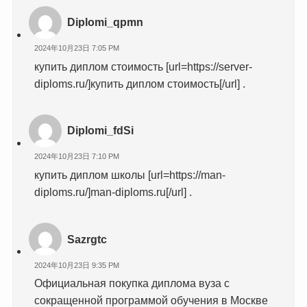
Diplomi_qpmn
2024年10月23日 7:05 PM
купить диплом стоимость [url=https://server-
diploms.ru/]купить диплом стоимость[/url] .
Diplomi_fdSi
2024年10月23日 7:10 PM
купить диплом школы [url=https://man-
diploms.ru/]man-diploms.ru[/url] .
Sazrgtc
2024年10月23日 9:35 PM
Официальная покупка диплома вуза с
сокращенной программой обучения в Москве