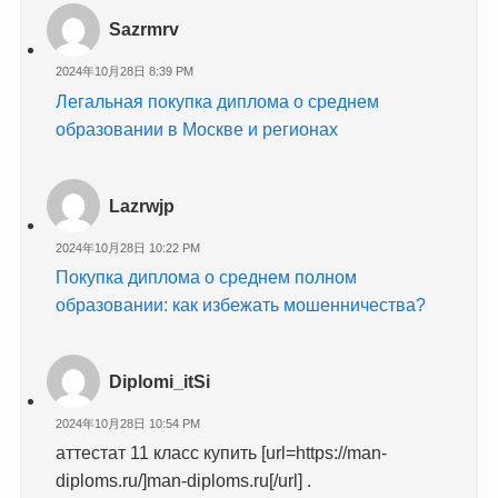
Sazrmrv
2024年10月28日 8:39 PM
Легальная покупка диплома о среднем
образовании в Москве и регионах
Lazrwjp
2024年10月28日 10:22 PM
Покупка диплома о среднем полном
образовании: как избежать мошенничества?
Diplomi_itSi
2024年10月28日 10:54 PM
аттестат 11 класс купить [url=https://man-
diploms.ru/]man-diploms.ru[/url] .