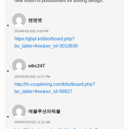
new realm of possibilities for tooling design.
텐텐벳
2024年9月16日 8:09 PM
https://gbpl.kr/bbs/board.php?
bo_table=free&wr_id=3010836
wbc247
2024年9月18日 10:27 PM
http://hi-couplering.com/bbs/board.php?
bo_table=free&wr_id=58827
에볼루션파워볼
2024年9月23日 11:21 AM