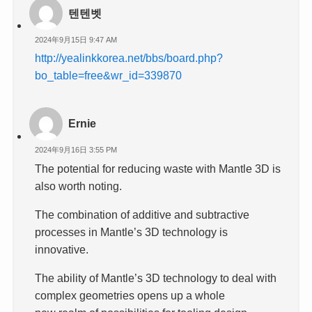
텐텐벳
2024年9月15日 9:47 AM
http://yealinkkorea.net/bbs/board.php?
bo_table=free&wr_id=339870
Ernie
2024年9月16日 3:55 PM
The potential for reducing waste with Mantle 3D is
also worth noting.
The combination of additive and subtractive
processes in Mantle’s 3D technology is
innovative.
The ability of Mantle’s 3D technology to deal with
complex geometries opens up a whole