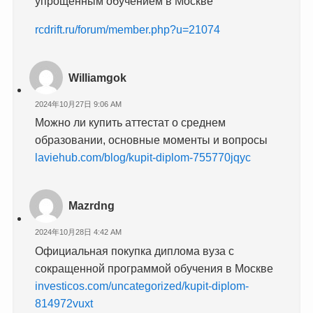
упрощенным обучением в Москве
rcdrift.ru/forum/member.php?u=21074
Williamgok
2024年10月27日 9:06 AM
Можно ли купить аттестат о среднем
образовании, основные моменты и вопросы
laviehub.com/blog/kupit-diplom-755770jqyc
Mazrdng
2024年10月28日 4:42 AM
Официальная покупка диплома вуза с
сокращенной программой обучения в Москве
investicos.com/uncategorized/kupit-diplom-
814972vuxt