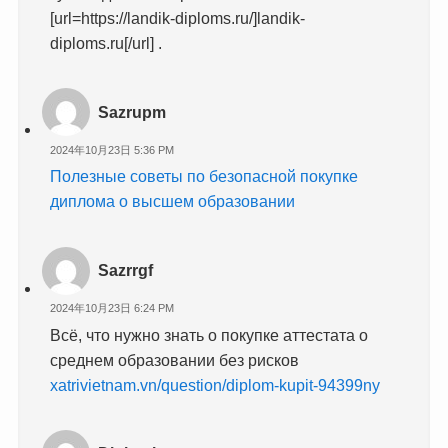
[url=https://landik-diploms.ru/]landik-
diploms.ru[/url] .
Sazrupm
2024年10月23日 5:36 PM
Полезные советы по безопасной покупке
диплома о высшем образовании
Sazrrgf
2024年10月23日 6:24 PM
Всё, что нужно знать о покупке аттестата о
среднем образовании без рисков
xatrivietnam.vn/question/diplom-kupit-94399ny