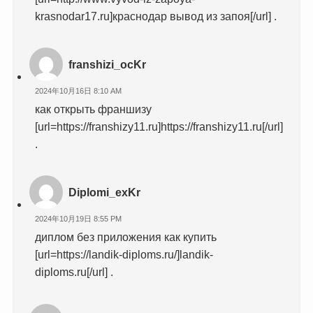
krasnodar17.ru]краснодар вывод из запоя[/url] .
franshizi_ocKr
2024年10月16日 8:10 AM
как открыть франшизу
[url=https://franshizy11.ru]https://franshizy11.ru[/url]
.
Diplomi_exKr
2024年10月19日 8:55 PM
диплом без приложения как купить
[url=https://landik-diploms.ru/]landik-
diploms.ru[/url] .