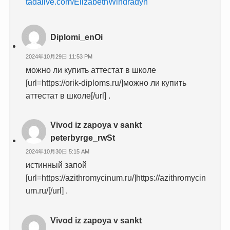
tadalive.com/ElizabethWindradyn
Diplomi_enOi
2024年10月29日 11:53 PM
можно ли купить аттестат в школе
[url=https://orik-diploms.ru/]можно ли купить
аттестат в школе[/url] .
Vivod iz zapoya v sankt
peterbyrge_rwSt
2024年10月30日 5:15 AM
истинный запой
[url=https://azithromycinum.ru/]https://azithromycin
um.ru/[/url] .
Vivod iz zapoya v sankt