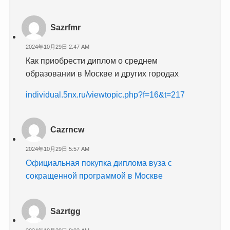
Sazrfmr
2024年10月29日 2:47 AM
Как приобрести диплом о среднем
образовании в Москве и других городах
individual.5nx.ru/viewtopic.php?f=16&t=217
Cazrncw
2024年10月29日 5:57 AM
Официальная покупка диплома вуза с
сокращенной программой в Москве
Sazrtgg