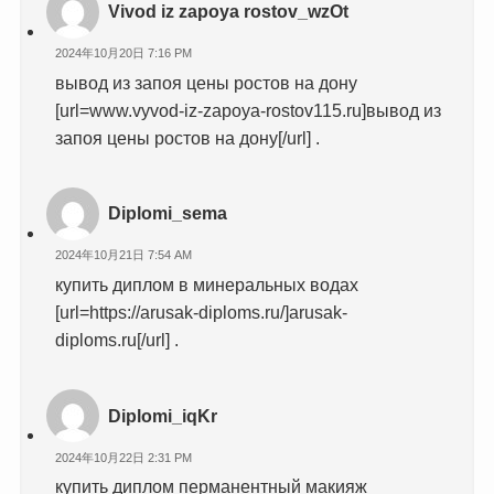
Vivod iz zapoya rostov_wzOt
2024年10月20日 7:16 PM
вывод из запоя цены ростов на дону
[url=www.vyvod-iz-zapoya-rostov115.ru]вывод из
запоя цены ростов на дону[/url] .
Diplomi_sema
2024年10月21日 7:54 AM
купить диплом в минеральных водах
[url=https://arusak-diploms.ru/]arusak-
diploms.ru[/url] .
Diplomi_iqKr
2024年10月22日 2:31 PM
купить диплом перманентный макияж