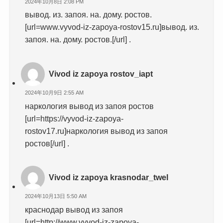
2024年10月8日 2:08 PM
вывод. из. запоя. на. дому. ростов.
[url=www.vyvod-iz-zapoya-rostov15.ru]вывод. из.
запоя. на. дому. ростов.[/url] .
Vivod iz zapoya rostov_iapt
2024年10月9日 2:55 AM
наркология вывод из запоя ростов
[url=https://vyvod-iz-zapoya-
rostov17.ru]наркология вывод из запоя
ростов[/url] .
Vivod iz zapoya krasnodar_twel
2024年10月13日 5:50 AM
краснодар вывод из запоя
[url=http://www.vyvod-iz-zapoya-