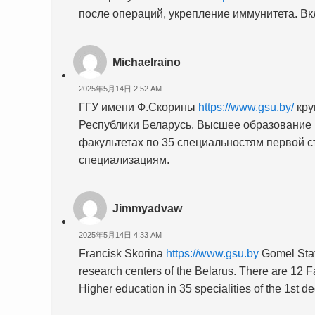
после операций, укрепление иммунитета. Вк
Michaelraino
2025年5月14日 2:52 AM
ГГУ имени Ф.Скорины
https://www.gsu.by/
кру
Республики Беларусь. Высшее образование 
факультетах по 35 специальностям первой с
специализациям.
Jimmyadvaw
2025年5月14日 4:33 AM
Francisk Skorina
https://www.gsu.by
Gomel State
research centers of the Belarus. There are 12 Fac
Higher education in 35 specialities of the 1st d