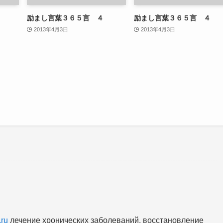
励まし言葉３６５言 ４
励まし言葉３６５言 ４
2013年4月3日
2013年4月3日
.ru
лечение хронических заболеваний, восстановление