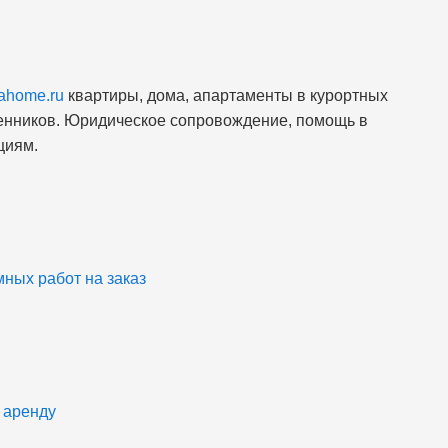
lahome.ru
квартиры, дома, апартаменты в курортных
венников. Юридическое сопровождение, помощь в
циям.
ных работ на заказ
 аренду