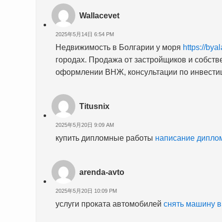
Wallacevet
2025年5月14日 6:54 PM
Недвижимость в Болгарии у моря
https://bya
городах. Продажа от застройщиков и собст
оформлении ВНЖ, консультации по инвести
Titusnix
2025年5月20日 9:09 AM
купить дипломные работы
написание диплом
arenda-avto
2025年5月20日 10:09 PM
услуги проката автомобилей
снять машину в