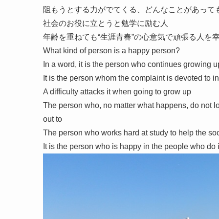
阻もうとする力がでてくる、どんなことがあって
社会のお役に立とうと勉学に励む人
年齢を重ねても“生涯青春”の心意気で頑張る人を
What kind of person is a happy person?
In a word, it is the person who continues growing u
It is the person whom the complaint is devoted to i
A difficulty attacks it when going to grow up
The person who, no matter what happens, do not los
out to
The person who works hard at study to help the soc
It is the person who is happy in the people who do its