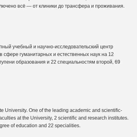
лючено всё — от клиники до трансфера и проживания.
пный учебный и научно-исследовательский центр
в сфере гуманитарных и естественных наук на 12
тупени образования и 22 специальностям второй, 69
 University. One of the leading academic and scientific-
ulties at the University, 2 scientific and research institutes.
egree of education and 22 specialities.