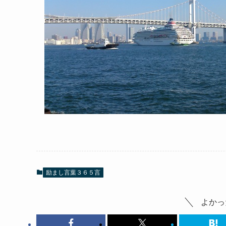
励まし言葉３６５言
よかっ