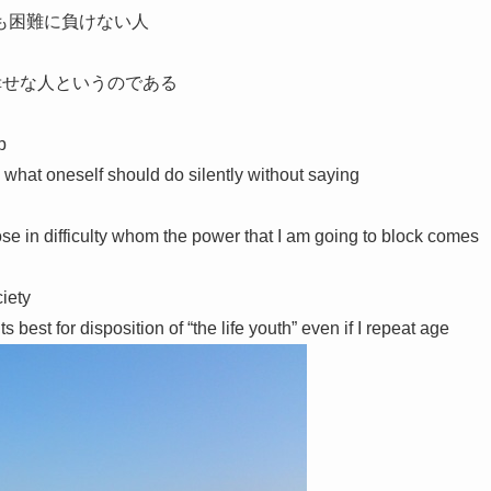
も困難に負けない人
幸せな人というのである
p
n what oneself should do silently without saying
e in difficulty whom the power that I am going to block comes
iety
 best for disposition of “the life youth” even if I repeat age