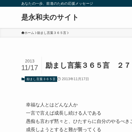
あなたの一歩、前進のための応援メッセージ
是永和夫のサイト
ホーム
励まし言葉３６５言
2013
励まし言葉３６５言 ２７
11/17
2013年11月17日
励まし言葉３６５言
幸福な人とはどんな人か
一言で言えば成長し続ける人である
愚痴も言わず黙々と、ひたすらに自分のやるべき
成長しようとすると難が襲ってくる