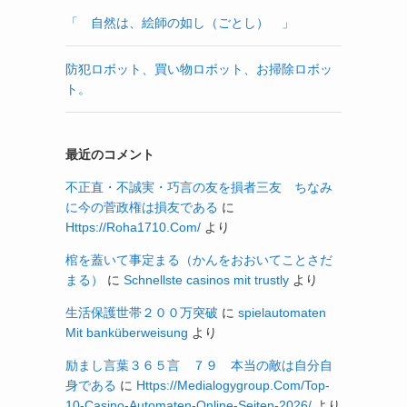
「 自然は、絵師の如し（ごとし） 」
防犯ロボット、買い物ロボット、お掃除ロボッ
ト。
最近のコメント
不正直・不誠実・巧言の友を損者三友 ちなみ
に今の菅政権は損友である
に
Https://Roha1710.Com/
より
棺を蓋いて事定まる（かんをおおいてことさだ
まる）
に
Schnellste casinos mit trustly
より
生活保護世帯２００万突破
に
spielautomaten
Mit banküberweisung
より
励まし言葉３６５言 ７９ 本当の敵は自分自
身である
に
Https://Medialogygroup.Com/Top-
10-Casino-Automaten-Online-Seiten-2026/
より