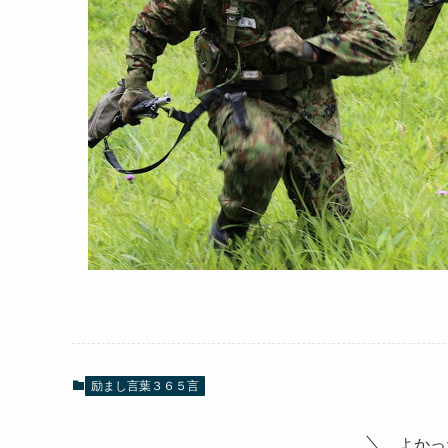
励まし言葉３６５言
よかっ