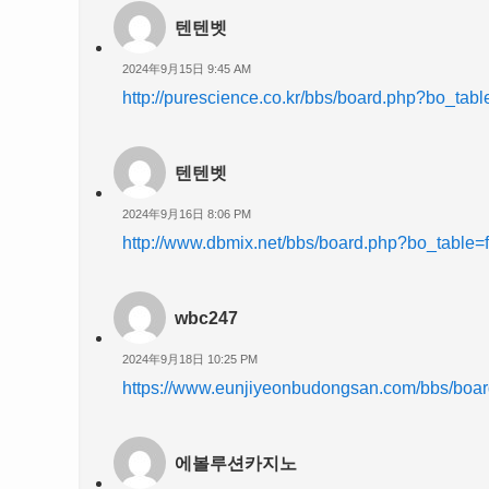
텐텐벳
2024年9月15日 9:45 AM
http://purescience.co.kr/bbs/board.php?bo_ta
텐텐벳
2024年9月16日 8:06 PM
http://www.dbmix.net/bbs/board.php?bo_table
wbc247
2024年9月18日 10:25 PM
https://www.eunjiyeonbudongsan.com/bbs/boa
에볼루션카지노