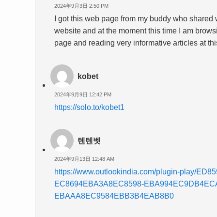
2024年9月3日 2:50 PM
I got this web page from my buddy who shared w
website and at the moment this time I am brows
page and reading very informative articles at thi
kobet
2024年9月9日 12:42 PM
https://solo.to/kobet1
텐텐벳
2024年9月13日 12:48 AM
https://www.outlookindia.com/plugin-play
EC8694EBA3A8EC8598-EBA994EC9DB4EC
EBAAA8EC9584EBB3B4EAB8B0