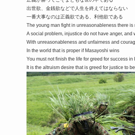
出世欲、金銭欲などで人生を終えてはならない
一番大事なのは正義欲である、利他欲である
The young man fight in unreasonableness there is no
A social problem, injustice do not have anger, and wh
With unreasonableness and unfairness and courag
In the world that is proper if Masayoshi wins
You must not finish the life for greed for success in
It is the altruism desire that is greed for justice to 