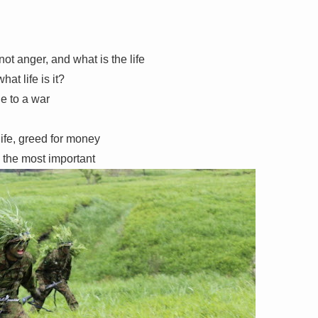
t anger, and what is the life
at life is it?
e to a war
 life, greed for money
be the most important