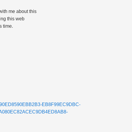
ith me about this
ing this web
s time.
/ED8590ED8590EBB2B3-EB8F99EC9DBC-
A080EC82ACEC9DB4ED8AB8-