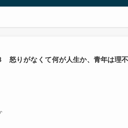
８ 怒りがなくて何が人生か、青年は理
か