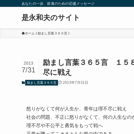
あなたの一歩、前進のための応援メッセージ
是永和夫のサイト
ホーム
励まし言葉３６５言
励まし言葉３６５言 １５
2013
7/31
尽に戦え
2013年7月31日
励まし言葉３６５言
怒りがなくて何が人生か、青年は理不尽に戦え
社会の問題、不正に怒りがなくて、何の人生なの
理不尽や不公平と勇気をもって戦へ
正義が勝ってこそまともな世の中である