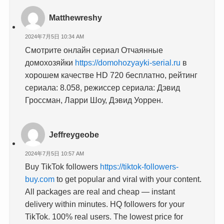
Matthewreshy
2024年7月5日 10:34 AM
Смотрите онлайн сериал Отчаянные
домохозяйки
https://domohozyayki-serial.ru
в
хорошем качестве HD 720 бесплатно, рейтинг
сериала: 8.058, режиссер сериала: Дэвид
Гроссман, Ларри Шоу, Дэвид Уоррен.
Jeffreygeobe
2024年7月5日 10:57 AM
Buy TikTok followers
https://tiktok-followers-
buy.com
to get popular and viral with your content.
All packages are real and cheap — instant
delivery within minutes. HQ followers for your
TikTok. 100% real users. The lowest price for