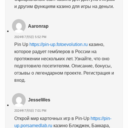
и другим функциям казино для игры на деньги.
Aaronrap
2024年7月5日 5:52 PM
Pin Up
https://pin-up.fotoevolution.ru
казино,
которое радует гемблеров в России на
протяжении нескольких лет. Узнайте, что оно
подготовило посетителям. Описание, бонусы,
отзывы о легендарном проекте. Регистрация и
вход.
JesseWes
2024年7月5日 7:01 PM
Открой мир карточных игр в Pin-Up
https://pin-
up.porsamedlab.ru
казино Блэкджек, Баккара,