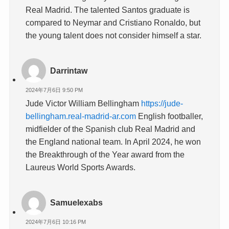
Real Madrid. The talented Santos graduate is
compared to Neymar and Cristiano Ronaldo, but
the young talent does not consider himself a star.
Darrintaw
2024年7月6日 9:50 PM
Jude Victor William Bellingham
https://jude-
bellingham.real-madrid-ar.com
English footballer,
midfielder of the Spanish club Real Madrid and
the England national team. In April 2024, he won
the Breakthrough of the Year award from the
Laureus World Sports Awards.
Samuelexabs
2024年7月6日 10:16 PM