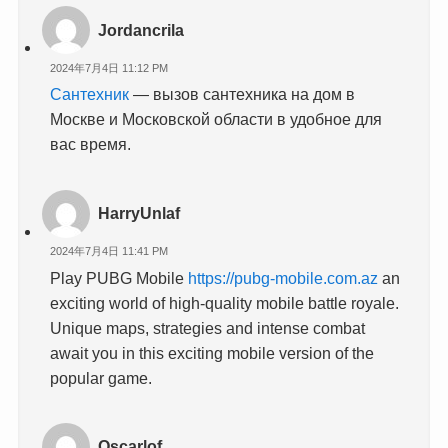
Jordancrila
2024年7月4日 11:12 PM
Сантехник
— вызов сантехника на дом в
Москве и Московской области в удобное для
вас время.
HarryUnlaf
2024年7月4日 11:41 PM
Play PUBG Mobile
https://pubg-mobile.com.az
an
exciting world of high-quality mobile battle royale.
Unique maps, strategies and intense combat
await you in this exciting mobile version of the
popular game.
Oscarlof