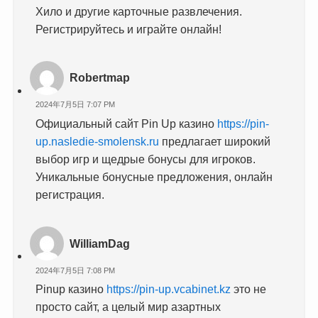
Хило и другие карточные развлечения.
Регистрируйтесь и играйте онлайн!
Robertmap
2024年7月5日 7:07 PM
Официальный сайт Pin Up казино
https://pin-
up.nasledie-smolensk.ru
предлагает широкий
выбор игр и щедрые бонусы для игроков.
Уникальные бонусные предложения, онлайн
регистрация.
WilliamDag
2024年7月5日 7:08 PM
Pinup казино
https://pin-up.vcabinet.kz
это не
просто сайт, а целый мир азартных