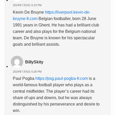
2024年7月6日 6:23 PM
Kevin De Bruyne
https://liverpool.kevin-de-
bruyne-fr.com
Belgian footballer, born 28 June
1991 years in Ghent. He has had a brilliant club
career and also plays for the Belgium national
team. De Bruyne is known for his spectacular
goals and brilliant assists.
BillySkity
2024年7月6日 6:28 PM
Paul Pogba
https://psg.paul-pogba-fr.com
is a
world-famous football player who plays as a
central midfielder. The player’s career had its
share of ups and downs, but he was always
distinguished by his perseverance and desire to
win.