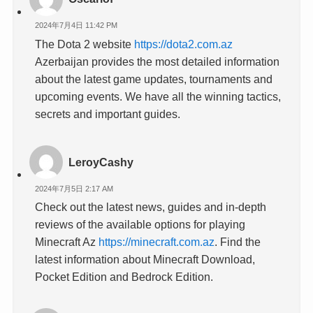
2024年7月4日 11:42 PM
The Dota 2 website
https://dota2.com.az
Azerbaijan provides the most detailed information
about the latest game updates, tournaments and
upcoming events. We have all the winning tactics,
secrets and important guides.
LeroyCashy
2024年7月5日 2:17 AM
Check out the latest news, guides and in-depth
reviews of the available options for playing
Minecraft Az
https://minecraft.com.az
. Find the
latest information about Minecraft Download,
Pocket Edition and Bedrock Edition.