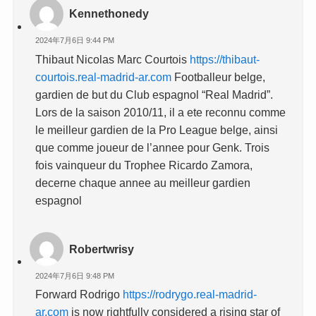
Kennethonedy
2024年7月6日 9:44 PM
Thibaut Nicolas Marc Courtois
https://thibaut-
courtois.real-madrid-ar.com
Footballeur belge,
gardien de but du Club espagnol “Real Madrid”.
Lors de la saison 2010/11, il a ete reconnu comme
le meilleur gardien de la Pro League belge, ainsi
que comme joueur de l’annee pour Genk. Trois
fois vainqueur du Trophee Ricardo Zamora,
decerne chaque annee au meilleur gardien
espagnol
Robertwrisy
2024年7月6日 9:48 PM
Forward Rodrigo
https://rodrygo.real-madrid-
ar.com
is now rightfully considered a rising star of