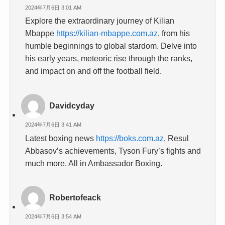
2024年7月6日 3:01 AM
Explore the extraordinary journey of Kilian
Mbappe
https://kilian-mbappe.com.az
, from his
humble beginnings to global stardom. Delve into
his early years, meteoric rise through the ranks,
and impact on and off the football field.
Davidcyday
2024年7月6日 3:41 AM
Latest boxing news
https://boks.com.az
, Resul
Abbasov’s achievements, Tyson Fury’s fights and
much more. All in Ambassador Boxing.
Robertofeack
2024年7月6日 3:54 AM