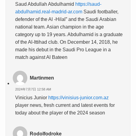
Saud Abdullah Abdulhamid
https://saud-
abdulhamid.real-madrid-ar.com
Saudi footballer,
defender of the Al -Hilal” and the Saudi Arabian
national team. Asian champion in the age
category up to 19 years. Abdulhamid is a graduate
of the Al-Ittihad club. On December 14, 2018, he
made his debut in the Saudi Pro League in a
match against Al Bateen
Martinmen
2024年7月7日 12:58 AM
Vinicius Junior
https://vinisius-junior.com.az
player news, fresh current and latest events for
today about the player of the 2024 season
Rodolfodroke