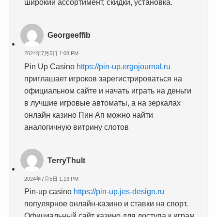
широкий ассортимент, скидки, установка.
Georgeeffib
2024年7月5日 1:08 PM
Pin Up Casino
https://pin-up.ergojournal.ru
приглашает игроков зарегистрироваться на
официальном сайте и начать играть на деньги
в лучшие игровые автоматы, а на зеркалах
онлайн казино Пин Ап можно найти
аналогичную витрину слотов
TerryThult
2024年7月5日 1:13 PM
Pin-up casino
https://pin-up.jes-design.ru
популярное онлайн-казино и ставки на спорт.
Официальный сайт казино для доступа к играм