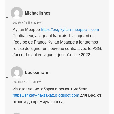
MichaelInhes
2024年7月6日 6:47 PM
Kylian Mbappe
https://psg.kylian-mbappe-fr.com
Footballeur, attaquant francais. L’attaquant de
l’equipe de France Kylian Mbappe a longtemps
refuse de signer un nouveau contrat avec le PSG,
l’accord etant en vigueur jusqu’a l’ete 2022.
Lucioamorm
2024年7月6日 7:31 PM
Изготовление, сборка и ремонт мебели
https://shkafy-na-zakaz.blogspot.com
для Вас, от
эконом до премиум класса.