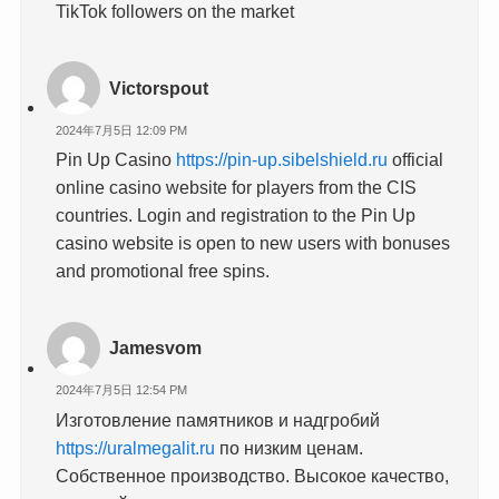
TikTok followers on the market
Victorspout
2024年7月5日 12:09 PM
Pin Up Casino
https://pin-up.sibelshield.ru
official
online casino website for players from the CIS
countries. Login and registration to the Pin Up
casino website is open to new users with bonuses
and promotional free spins.
Jamesvom
2024年7月5日 12:54 PM
Изготовление памятников и надгробий
https://uralmegalit.ru
по низким ценам.
Собственное производство. Высокое качество,