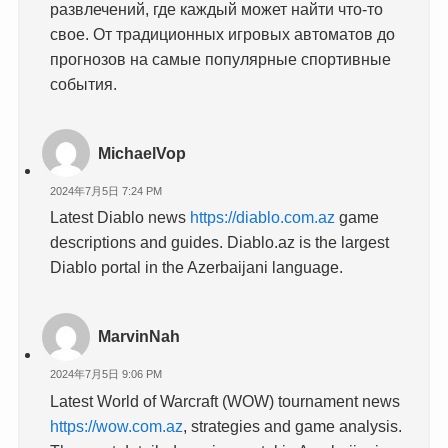
развлечений, где каждый может найти что-то
свое. От традиционных игровых автоматов до
прогнозов на самые популярные спортивные
события.
MichaelVop
2024年7月5日 7:24 PM
Latest Diablo news
https://diablo.com.az
game
descriptions and guides. Diablo.az is the largest
Diablo portal in the Azerbaijani language.
MarvinNah
2024年7月5日 9:06 PM
Latest World of Warcraft (WOW) tournament news
https://wow.com.az
, strategies and game analysis.