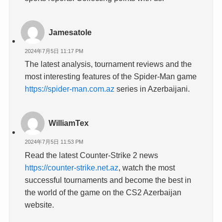
Jamesatole
2024年7月5日 11:17 PM
The latest analysis, tournament reviews and the
most interesting features of the Spider-Man game
https://spider-man.com.az
series in Azerbaijani.
WilliamTex
2024年7月5日 11:53 PM
Read the latest Counter-Strike 2 news
https://counter-strike.net.az
, watch the most
successful tournaments and become the best in
the world of the game on the CS2 Azerbaijan
website.