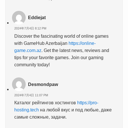
Eddiejat
2024年7月4日 8:12 PM
Discover the fascinating world of online games
with GameHub Azerbaijan
https://online-
game.com.az
. Get the latest news, reviews and
tips for your favorite games. Join our gaming
community today!
Desmondpaw
2024年7月4日 11:07 PM
Каталог рейтингов хостингов
https://pro-
hosting.tech
на любой вкус и под любые, даже
самые сложные, задачи.