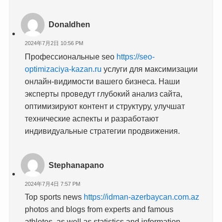
Donaldhen
2024年7月2日 10:56 PM
Профессиональные seo
https://seo-
optimizaciya-kazan.ru
услуги для максимизации
онлайн-видимости вашего бизнеса. Наши
эксперты проведут глубокий анализ сайта,
оптимизируют контент и структуру, улучшат
технические аспекты и разработают
индивидуальные стратегии продвижения.
Stephanapano
2024年7月4日 7:57 PM
Top sports news
https://idman-azerbaycan.com.az
photos and blogs from experts and famous
athletes, as well as statistics and information