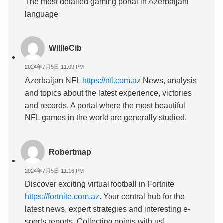
The most detailed gaming portal in Azerbaijani
language
WillieCib
2024年7月5日 11:09 PM
Azerbaijan NFL
https://nfl.com.az
News, analysis
and topics about the latest experience, victories
and records. A portal where the most beautiful
NFL games in the world are generally studied.
Robertmap
2024年7月5日 11:16 PM
Discover exciting virtual football in Fortnite
https://fortnite.com.az
. Your central hub for the
latest news, expert strategies and interesting e-
sports reports. Collecting points with us!