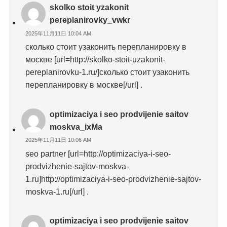
skolko stoit yzakonit
pereplanirovky_vwkr
2025年11月11日 10:04 AM
сколько стоит узаконить перепланировку в
москве [url=http://skolko-stoit-uzakonit-
pereplanirovku-1.ru/]сколько стоит узаконить
перепланировку в москве[/url] .
optimizaciya i seo prodvijenie saitov
moskva_ixMa
2025年11月11日 10:06 AM
seo partner [url=http://optimizaciya-i-seo-
prodvizhenie-sajtov-moskva-
1.ru]http://optimizaciya-i-seo-prodvizhenie-sajtov-
moskva-1.ru[/url] .
optimizaciya i seo prodvijenie saitov