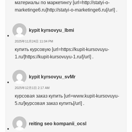
материалы по маркетингу [url=http://statyi-o-
marketinge6.ru]http://statyi-o-marketinge6.ru[/url] .
kypit kyrsovyu_lbmi
2025年11月24日 11:04 PM
купить курсовую [url=https://kupit-kursovuyu-
1.ru/]https://kupit-kursovuyu-1.ru/[/url] .
kypit kyrsovyu_svMr
2025年12月1日 2:17 AM
курсовая заказ купить [url=www.kupit-kursovuyu-
5.ru/]курсовая заказ купить[/url] .
reiting seo kompanii_ocsl