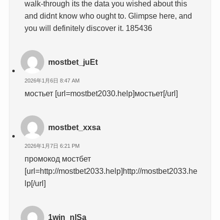
walk-through its the data you wished about this
and didnt know who ought to. Glimpse here, and
you will definitely discover it. 185436
mostbet_juEt
2026年1月6日 8:47 AM
мостьет [url=mostbet2030.help]мостьет[/url]
mostbet_xxsa
2026年1月7日 6:21 PM
промокод мостбет
[url=http://mostbet2033.help]http://mostbet2033.he
lp[/url]
1win_nlSa