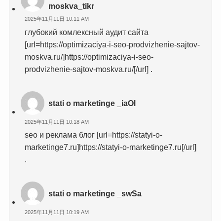
moskva_tikr
2025年11月11日 10:11 AM
глубокий комлексный аудит сайта
[url=https://optimizaciya-i-seo-prodvizhenie-sajtov-
moskva.ru/]https://optimizaciya-i-seo-
prodvizhenie-sajtov-moskva.ru/[/url] .
stati o marketinge _iaOl
2025年11月11日 10:18 AM
seo и реклама блог [url=https://statyi-o-
marketinge7.ru]https://statyi-o-marketinge7.ru[/url]
.
stati o marketinge _swSa
2025年11月11日 10:19 AM