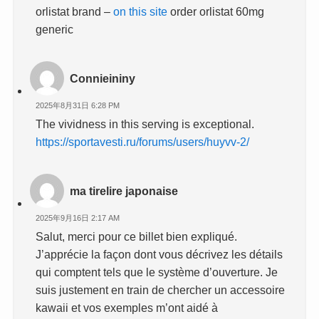
orlistat brand –
on this site
order orlistat 60mg
generic
Connieininy
2025年8月31日 6:28 PM
The vividness in this serving is exceptional.
https://sportavesti.ru/forums/users/huyvv-2/
ma tirelire japonaise
2025年9月16日 2:17 AM
Salut, merci pour ce billet bien expliqué.
J’apprécie la façon dont vous décrivez les détails
qui comptent tels que le système d’ouverture. Je
suis justement en train de chercher un accessoire
kawaii et vos exemples m’ont aidé à