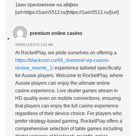
1вин приложение на айфон
[url=https://1win5512.ru/]https://1win5512.ru/[/url]
premium online casino
2025年12月27日 1:51 AM
At RocketPlay, we pride ourselves on offering a
https://blackcoin.co/44_diamond-vip-casino-
review_rewrite_1/
experience tailored specifically
for Aussie players. Welcome to RocketPlay, where
Aussie players can enjoy the ultimate online
casino experience. Live dealer games stream in
HD quality even on mobile connections, ensuring
that players can enjoy the full casino experience
regardless of their device choice. For players who
prefer strategy-based gaming, RocketPlay offers a
comprehensive selection of table games including