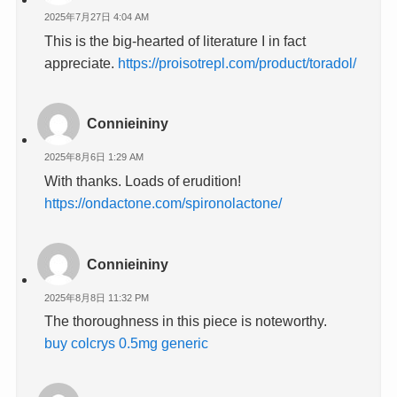
2025年7月27日 4:04 AM
This is the big-hearted of literature I in fact
appreciate.
https://proisotrepl.com/product/toradol/
Connieininy
2025年8月6日 1:29 AM
With thanks. Loads of erudition!
https://ondactone.com/spironolactone/
Connieininy
2025年8月8日 11:32 PM
The thoroughness in this piece is noteworthy.
buy colcrys 0.5mg generic