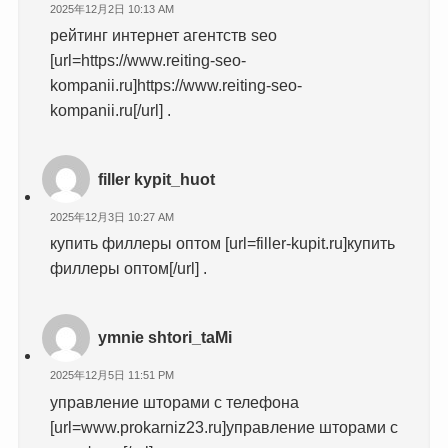
2025年12月2日 10:13 AM
рейтинг интернет агентств seo
[url=https://www.reiting-seo-
kompanii.ru]https://www.reiting-seo-
kompanii.ru[/url] .
filler kypit_huot
2025年12月3日 10:27 AM
купить филлеры оптом [url=filler-kupit.ru]купить
филлеры оптом[/url] .
ymnie shtori_taMi
2025年12月5日 11:51 PM
управление шторами с телефона
[url=www.prokarniz23.ru]управление шторами с