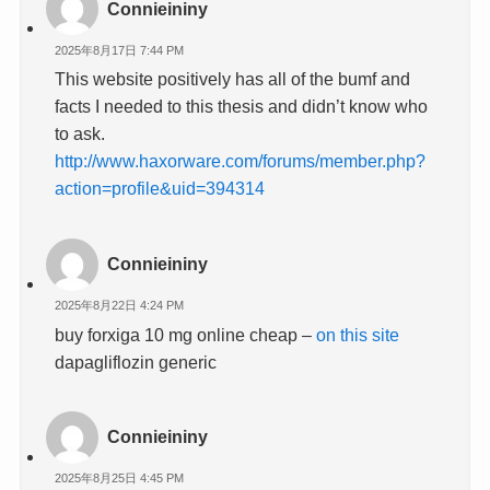
Connieininy
2025年8月17日 7:44 PM
This website positively has all of the bumf and
facts I needed to this thesis and didn’t know who
to ask.
http://www.haxorware.com/forums/member.php?
action=profile&uid=394314
Connieininy
2025年8月22日 4:24 PM
buy forxiga 10 mg online cheap –
on this site
dapagliflozin generic
Connieininy
2025年8月25日 4:45 PM