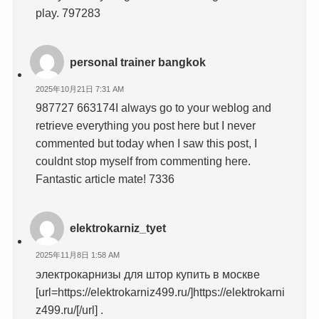
play. 797283
personal trainer bangkok
2025年10月21日 7:31 AM
987727 663174I always go to your weblog and
retrieve everything you post here but I never
commented but today when I saw this post, I
couldnt stop myself from commenting here.
Fantastic article mate! 7336
elektrokarniz_tyet
2025年11月8日 1:58 AM
электрокарнизы для штор купить в москве
[url=https://elektrokarniz499.ru/]https://elektrokarni
z499.ru/[/url] .