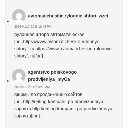
avtomaticheskie rylonnie shtori_wzei
2025年11月10日 10:48 PM
рулонная штора автоматическая
[url=https://www.avtomaticheskie-rulonnye-
shtory1.ru]https://www.avtomaticheskie-rulonnye-
shtory1.ru[/url] .
agentstvo poiskovogo
prodvijeniya_myOa
2025年11月11日 9:49 AM
фирмы по продвижению сайтов
[url=http://reiting-kompanii-po-prodvizheniyu-
sajtov.ru]http://reiting-kompanii-po-prodvizheniyu-
sajtov.ru[/url] .