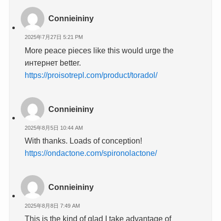
Connieininy
2025年7月27日 5:21 PM
More peace pieces like this would urge the
интернет better.
https://proisotrepl.com/product/toradol/
Connieininy
2025年8月5日 10:44 AM
With thanks. Loads of conception!
https://ondactone.com/spironolactone/
Connieininy
2025年8月8日 7:49 AM
This is the kind of glad I take advantage of