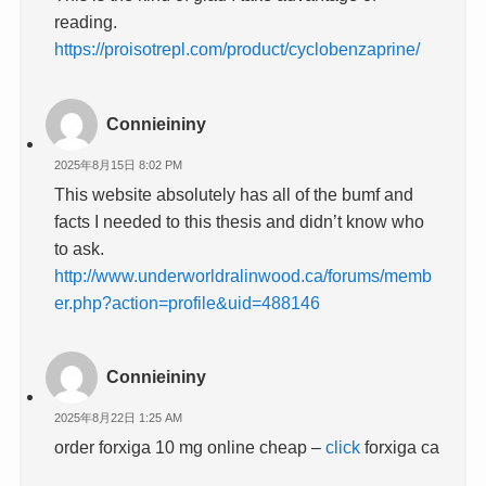
reading.
https://proisotrepl.com/product/cyclobenzaprine/
Connieininy
2025年8月15日 8:02 PM
This website absolutely has all of the bumf and
facts I needed to this thesis and didn’t know who
to ask.
http://www.underworldralinwood.ca/forums/memb
er.php?action=profile&uid=488146
Connieininy
2025年8月22日 1:25 AM
order forxiga 10 mg online cheap –
click
forxiga ca