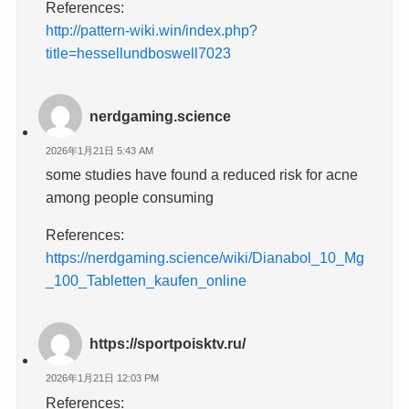
References:
http://pattern-wiki.win/index.php?
title=hessellundboswell7023
nerdgaming.science
2026年1月21日 5:43 AM
some studies have found a reduced risk for acne
among people consuming
References:
https://nerdgaming.science/wiki/Dianabol_10_Mg
_100_Tabletten_kaufen_online
https://sportpoisktv.ru/
2026年1月21日 12:03 PM
References: