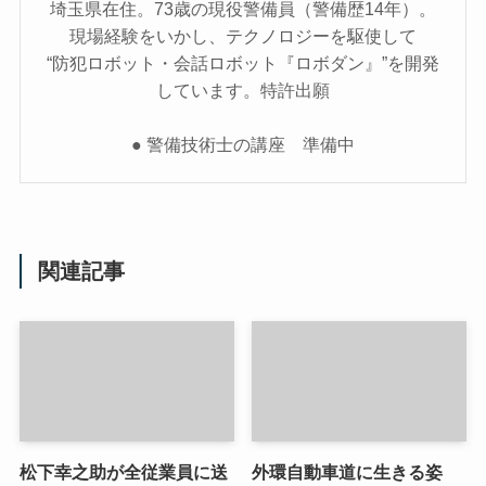
埼玉県在住。73歳の現役警備員（警備歴14年）。
現場経験をいかし、テクノロジーを駆使して
“防犯ロボット・会話ロボット『ロボダン』”を開発
しています。特許出願
● 警備技術士の講座 準備中
関連記事
松下幸之助が全従業員に送
外環自動車道に生きる姿