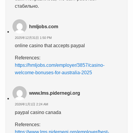
стабильно.
hmljobs.com
2025年12月31日 1:50 PM
online casino that accepts paypal
References:
https://hmljobs.com/employer/3857/casino-
welcome-bonuses-for-australia-2025
www.lms.pidernegi.org
2026年1月1日 2:24 AM
paypal casino canada
References:
https://www.lms.pidernegi.org/employer/best-