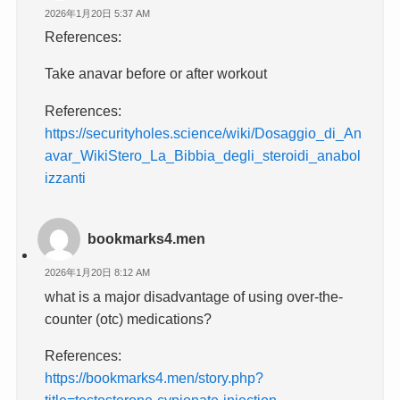
2026年1月20日 5:37 AM
References:
Take anavar before or after workout
References:
https://securityholes.science/wiki/Dosaggio_di_An
avar_WikiStero_La_Bibbia_degli_steroidi_anabol
izzanti
bookmarks4.men
2026年1月20日 8:12 AM
what is a major disadvantage of using over-the-
counter (otc) medications?
References:
https://bookmarks4.men/story.php?
title=testosterone-cypionate-injection