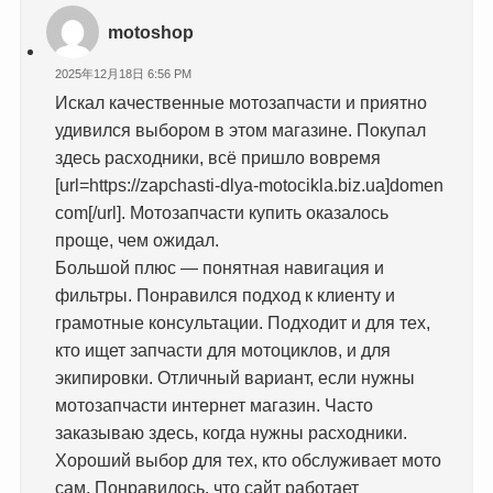
motoshop
2025年12月18日 6:56 PM
Искал качественные мотозапчасти и приятно
удивился выбором в этом магазине. Покупал
здесь расходники, всё пришло вовремя
[url=https://zapchasti-dlya-motocikla.biz.ua]domen
com[/url]. Мотозапчасти купить оказалось
проще, чем ожидал.
Большой плюс — понятная навигация и
фильтры. Понравился подход к клиенту и
грамотные консультации. Подходит и для тех,
кто ищет запчасти для мотоциклов, и для
экипировки. Отличный вариант, если нужны
мотозапчасти интернет магазин. Часто
заказываю здесь, когда нужны расходники.
Хороший выбор для тех, кто обслуживает мото
сам. Понравилось, что сайт работает