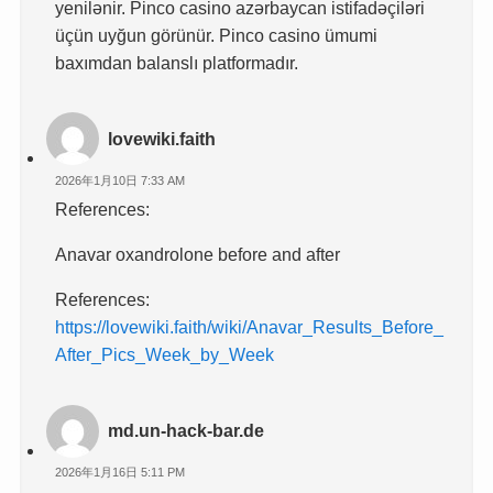
yenilənir. Pinco casino azərbaycan istifadəçiləri
üçün uyğun görünür. Pinco casino ümumi
baxımdan balanslı platformadır.
lovewiki.faith
2026年1月10日 7:33 AM
References:
Anavar oxandrolone before and after
References:
https://lovewiki.faith/wiki/Anavar_Results_Before_
After_Pics_Week_by_Week
md.un-hack-bar.de
2026年1月16日 5:11 PM