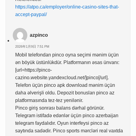
https://atpo.ca/employer/online-casino-sites-that-
accept-paypal/
azpinco
2026年1月9日 7:51 PM
Mobil telefondan pinco oyna seçimi mənim üçün
ən böyük üstünlükdür. Platformanın əsas ünvanı:
[url=https://pinco-
cazino.website.yandexcloud.net/]pinco[/url].
Telefon üçün pinco apk download mənim üçün
daha əlverişli oldu. Depozit bonusları pinco az
platformasında tez-tez yenilənir.
Pinco giriş sonrası balans dərhal görünür.
Telegram istifadə edənlər üçün pinco azerbaijan
telegram faydalıdır. Oyun interfeysi pinco az
saytında sadədir. Pinco sports mərcləri real vaxtda