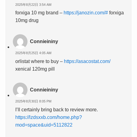
2025年8月22日 3:54 AM
forxiga 10 mg brand –
https://janozin.com/#
forxiga
10mg drug
Connieininy
2025年8月25日 4:05 AM
orlistat where to buy –
https://asacostat.com/
xenical 120mg pill
Connieininy
2025年8月30日 8:05 PM
I’ll certainly bring back to review more.
https://lzdsxxb.com/home.php?
mod=space&uid=5112822