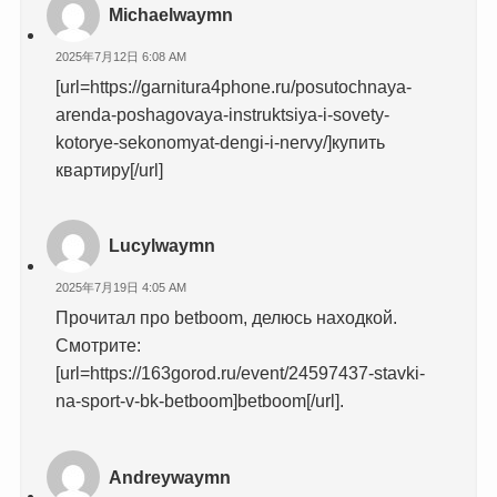
Michaelwaymn
2025年7月12日 6:08 AM
[url=https://garnitura4phone.ru/posutochnaya-
arenda-poshagovaya-instruktsiya-i-sovety-
kotorye-sekonomyat-dengi-i-nervy/]купить
квартиру[/url]
Lucylwaymn
2025年7月19日 4:05 AM
Прочитал про betboom, делюсь находкой.
Смотрите:
[url=https://163gorod.ru/event/24597437-stavki-
na-sport-v-bk-betboom]betboom[/url].
Andreywaymn