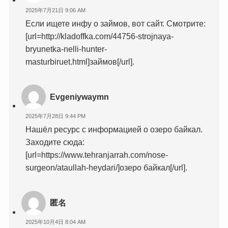
2025年7月21日 9:06 AM
Если ищете инфу о займов, вот сайт. Смотрите:
[url=http://kladoffka.com/44756-strojnaya-
bryunetka-nelli-hunter-
masturbiruet.html]займов[/url].
Evgeniywaymn
2025年7月28日 9:44 PM
Нашёл ресурс с информацией о озеро байкал.
Заходите сюда:
[url=https://www.tehranjarrah.com/nose-
surgeon/ataullah-heydari/]озеро байкал[/url].
匿名
2025年10月4日 8:04 AM