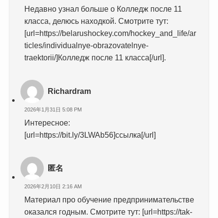
Недавно узнал больше о Колледж после 11
класса, делюсь находкой. Смотрите тут:
[url=https://belarushockey.com/hockey_and_life/ar
ticles/individualnye-obrazovatelnye-
traektorii/]Колледж после 11 класса[/url].
Richardram
2026年1月31日 5:08 PM
Интересное:
[url=https://bit.ly/3LWAb56]ссылка[/url]
匿名
2026年2月10日 2:16 AM
Материал про обучение предпринимательстве
оказался годным. Смотрите тут: [url=https://tak-