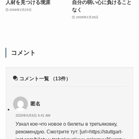
人材を見つける境涯
自分の弱い心に負けること
なく
2008年2月25日
2008年2月28日
コメント
コメント一覧
（13件）
匿名
2025年6月6日 6:41 AM
Узнал кое-что новое о билеты в третьяковку,
рекомендую. Смотрите тут: [url=https://stuttgart-