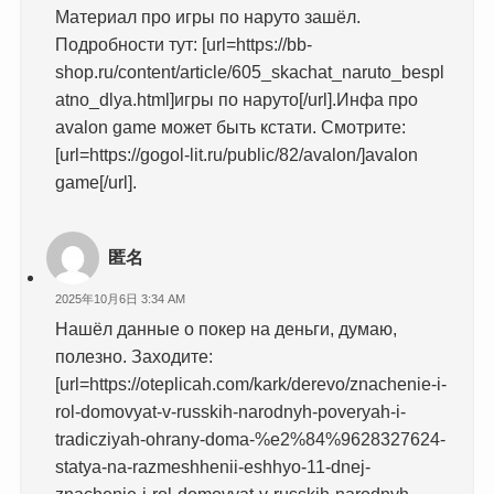
Материал про игры по наруто зашёл.
Подробности тут: [url=https://bb-
shop.ru/content/article/605_skachat_naruto_bespl
atno_dlya.html]игры по наруто[/url].Инфа про
avalon game может быть кстати. Смотрите:
[url=https://gogol-lit.ru/public/82/avalon/]avalon
game[/url].
匿名
2025年10月6日 3:34 AM
Нашёл данные о покер на деньги, думаю,
полезно. Заходите:
[url=https://oteplicah.com/kark/derevo/znachenie-i-
rol-domovyat-v-russkih-narodnyh-poveryah-i-
tradicziyah-ohrany-doma-%e2%84%9628327624-
statya-na-razmeshhenii-eshhyo-11-dnej-
znachenie-i-rol-domovyat-v-russkih-narodnyh-