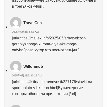
isst.com/bilety-v-tretyakovskuyu-galereyu/]билеты
в третьяковку[/url].
TravelGen
2025年6月8日 6:55 AM
[url=https://mallex.info/2025/05/arhyz-obzor-
gornolyzhnogo-kurorta-dlya-aktivnogo-
otdyha/]роза хутор что посмотреть[/url]
Wiltonmub
2025年6月21日 10:25 AM
[url=https://istina.rin.ru/novosti/227176/stavki-na-
sport-onlain-v-bk-leon.html]Букмекерские
конторы обновили приложения.[/url]