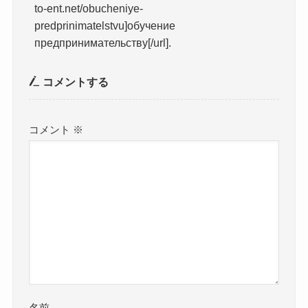
to-ent.net/obucheniye-
predprinimatelstvu]обучение
предпринимательству[/url].
コメントする
コメント
※