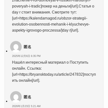
poveryah-i-tradic]покер на деньги[/url].Статья о
day r стоит внимания. Смотрите тут:
[url=https://kalendarnagod.ru/obzor-strategii-
evolution-osobennosti-mehanik-i-klyuchevye-
aspekty-igrovogo-proczessa/]day r[/url].
匿名
2025年12月6日 6:35 PM
Нашёл интересный материал о Поступить
онлайн. Ссылка:
[url=https://bryansktoday.ru/article/247832]поступ
ить онлайн[/url].
匿名
2026年1月23日 5:21 AM