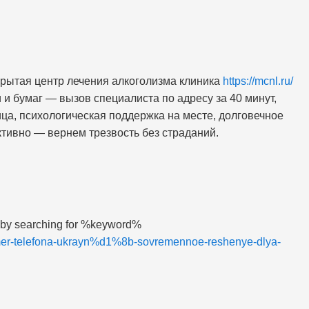
акрытая центр лечения алкоголизма клиника
https://mcnl.ru/
 и бумаг — вызов специалиста по адресу за 40 минут,
ица, психологическая поддержка на месте, долговечное
тивно — вернем трезвость без страданий.
 by searching for %keyword%
er-telefona-ukrayn%d1%8b-sovremennoe-reshenye-dlya-