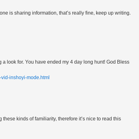
ne is sharing information, that’s really fine, keep up writing.
ving a look for. You have ended my 4 day long hunt! God Bless
y-vid-inshoyi-mode.html
hese kinds of familiarity, therefore it’s nice to read this