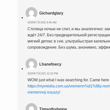
Gichardglary
2025年7月19日 6:46 AM
Столица ночью не спит, и мы аналогично: з
ждёт 24/7. Без предварительной регистрации
мягкий детокс в сне, ультрабыстрая капельн
сопровождение. Без шума, анонимно, эффек
Lhanefoecy
2025年7月22日 12:23 PM
WOW just what I was searching for. Came here
https://mymedia.com.ua/vremenn%d1%8bj-nom
vremennoj-svyazy/
Timsothybeige