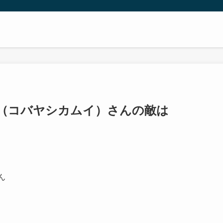
偉（コバヤシカムイ）さんの敵は
ん