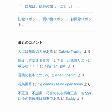
「 自然は、絵師の如し（ごとし） 」
防犯ロボット、買い物ロボット、お掃除ロボッ
ト。
最近のコメント
人には無限の力がある
に
Calorie Tracker
より
励まし言葉３６５言 １７３ お馬鹿リストに
載るな！！！
に
시알리스 판매
より
営業の基本について
に
video ngentot
より
花鳥風月
に
big daddy casino open today
より
不正直・不誠実・巧言の友を損者三友 ちなみ
に今の菅政権は損友である
に
Buddy
より