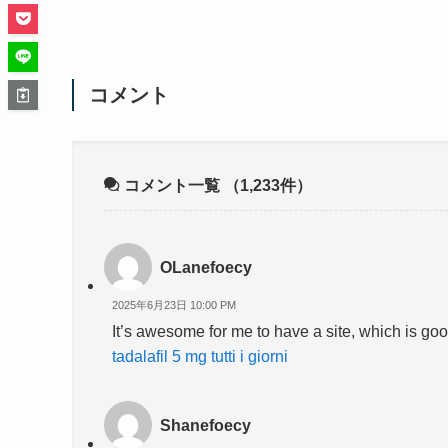
コメント
コメント一覧
（1,233件）
OLanefoecy
2025年6月23日 10:00 PM
It’s awesome for me to have a site, which is g
tadalafil 5 mg tutti i giorni
Shanefoecy