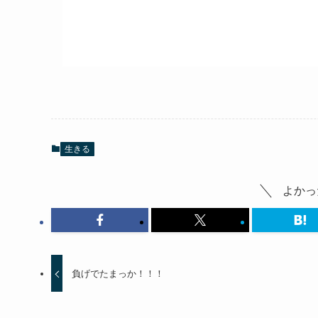
生きる
よかっ
負げでたまっか！！！