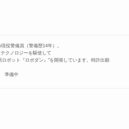
の現役警備員（警備歴14年）。
、テクノロジーを駆使して
話ロボット『ロボダン』”を開発しています。特許出願
座 準備中