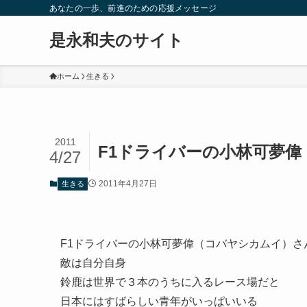
あなたの一歩、前進のための応援メッセージ
是永和夫のサイト
ホーム
生きる
2011
F1ドライバーの小林可夢
4/27
2011年4月27日
生きる
F1ドライバーの小林可夢偉（コバヤシカムイ）さ
敵は自分自身
鈴鹿は世界で３本のうちに入るレース場だと
日本にはすばらしい青年がいっぱいいる