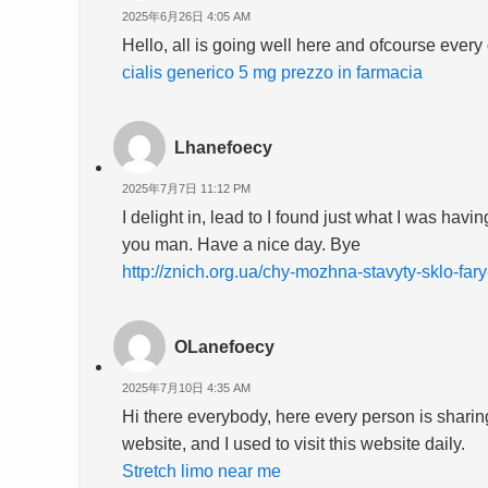
2025年6月26日 4:05 AM
Hello, all is going well here and ofcourse every o
cialis generico 5 mg prezzo in farmacia
Lhanefoecy
2025年7月7日 11:12 PM
I delight in, lead to I found just what I was ha
you man. Have a nice day. Bye
http://znich.org.ua/chy-mozhna-stavyty-sklo-far
OLanefoecy
2025年7月10日 4:35 AM
Hi there everybody, here every person is sharing t
website, and I used to visit this website daily.
Stretch limo near me