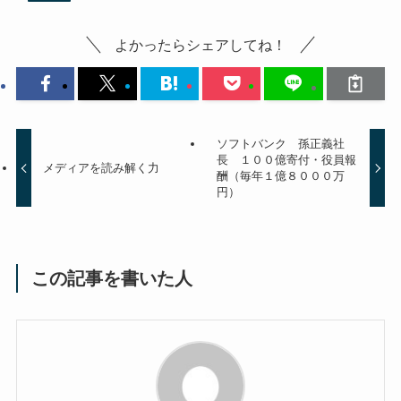
よかったらシェアしてね！
ソフトバンク 孫正義社
長 １００億寄付・役員報
メディアを読み解く力
酬（毎年１億８０００万
円）
この記事を書いた人