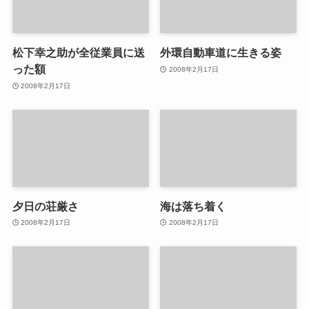
松下幸之助が全従業員に送
外環自動車道に生きる姿
った額
2008年2月17日
2008年2月17日
夕日の荘厳さ
海は落ち着く
2008年2月17日
2008年2月17日