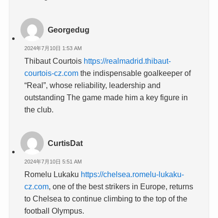
Georgedug
2024年7月10日 1:53 AM
Thibaut Courtois
https://realmadrid.thibaut-
courtois-cz.com
the indispensable goalkeeper of
“Real”, whose reliability, leadership and
outstanding The game made him a key figure in
the club.
CurtisDat
2024年7月10日 5:51 AM
Romelu Lukaku
https://chelsea.romelu-lukaku-
cz.com
, one of the best strikers in Europe, returns
to Chelsea to continue climbing to the top of the
football Olympus.