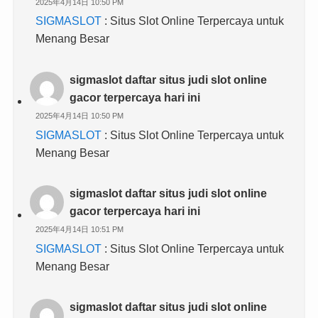
2025年4月14日 10:50 PM
SIGMASLOT
: Situs Slot Online Terpercaya untuk
Menang Besar
sigmaslot daftar situs judi slot online
gacor terpercaya hari ini
2025年4月14日 10:50 PM
SIGMASLOT
: Situs Slot Online Terpercaya untuk
Menang Besar
sigmaslot daftar situs judi slot online
gacor terpercaya hari ini
2025年4月14日 10:51 PM
SIGMASLOT
: Situs Slot Online Terpercaya untuk
Menang Besar
sigmaslot daftar situs judi slot online