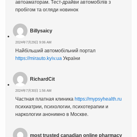
автоаматорам. Тест-драйви автомобілів з
пробігом та огляди новинок
Billysaicy
2024年7月29日 9:06 AM
Найбільший автомобільний портал
https://mirauto.kyiv.ua
України
RichardCit
2024年7月30日 1:56 AM
Частная платная клиника
https://mypsyhealth.ru
психиатрии, психологии, психотерапии и
наркологии анонимно в Москве.
most trusted canadian online pharmacy