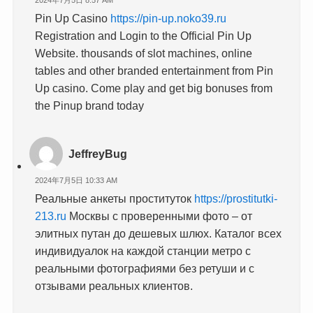
Pin Up Casino
https://pin-up.noko39.ru
Registration and Login to the Official Pin Up
Website. thousands of slot machines, online
tables and other branded entertainment from Pin
Up casino. Come play and get big bonuses from
the Pinup brand today
JeffreyBug
2024年7月5日 10:33 AM
Реальные анкеты проституток
https://prostitutki-
213.ru
Москвы с проверенными фото – от
элитных путан до дешевых шлюх. Каталог всех
индивидуалок на каждой станции метро с
реальными фотографиями без ретуши и с
отзывами реальных клиентов.