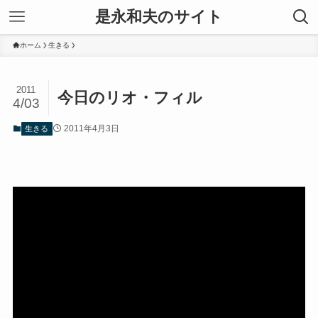
是永和夫のサイト
ホーム
生きる
2011
今日のリオ・フィル
4/03
2011年4月3日
生きる