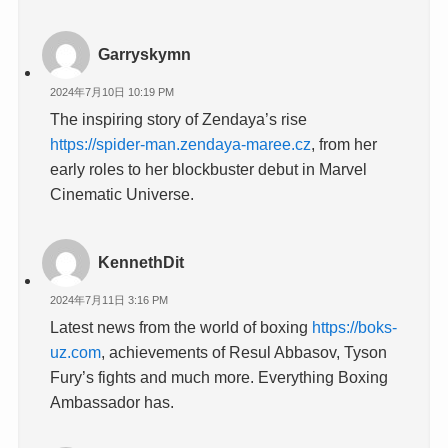
Garryskymn
2024年7月10日 10:19 PM
The inspiring story of Zendaya’s rise
https://spider-man.zendaya-maree.cz
, from her
early roles to her blockbuster debut in Marvel
Cinematic Universe.
KennethDit
2024年7月11日 3:16 PM
Latest news from the world of boxing
https://boks-
uz.com
, achievements of Resul Abbasov, Tyson
Fury’s fights and much more. Everything Boxing
Ambassador has.