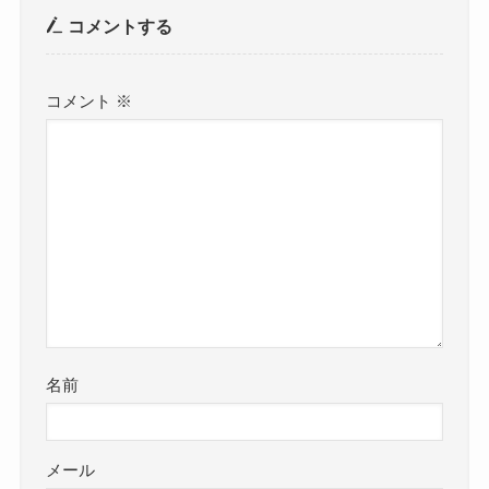
コメントする
コメント
※
名前
メール