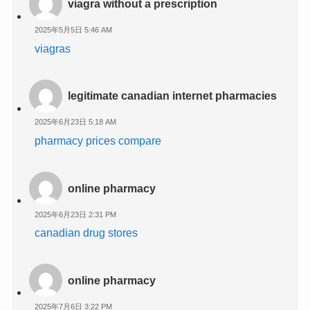
viagra without a prescription
2025年5月5日 5:46 AM
viagras
legitimate canadian internet pharmacies
2025年6月23日 5:18 AM
pharmacy prices compare
online pharmacy
2025年6月23日 2:31 PM
canadian drug stores
online pharmacy
2025年7月6日 3:22 PM