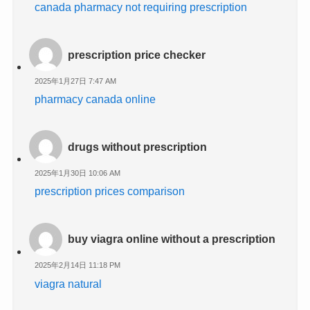
canada pharmacy not requiring prescription
prescription price checker
2025年1月27日 7:47 AM
pharmacy canada online
drugs without prescription
2025年1月30日 10:06 AM
prescription prices comparison
buy viagra online without a prescription
2025年2月14日 11:18 PM
viagra natural