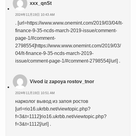
xxx_qnSt
2024年11月19日 10:43 AM
. [url=https://www.www.onemint.com/2019/03/04/lt-
finance-9-35-ncds-march-2019-issue/comment-
page-1/#comment-
2798554]https://www.www.onemint.com/2019/03/
04/lt-finance-9-35-ncds-march-2019-
issue/comment-page-1/#comment-2798554[/url] .
Vivod iz zapoya rostov_tnor
2024年11月19日 10:51 AM
нарколог вывод из запоя ростов
[url=rio16.ukrbb.net/viewtopic.php?
f=3&t=1112]rio16.ukrbb.net/viewtopic.php?
f=3&t=1112[/url] .