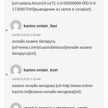
[url=astana.forum24.ru/?1-1-0-00000089-000-0-0-
1730807045]выведение из запоя в сочи[/url] .
kazino onlain_fqsi
2024年12月2日 4:58 AM
онлайн казино беларусь
[url=www.t.me/s/casinobelorus/]онлайн казино
беларусь[/url] .
kazino onlain_kzet
2024年12月2日 5:33 AM
казино онлайн молдова [url=http://www.online-
kazino.md]казино онлайн молдова[/url] .