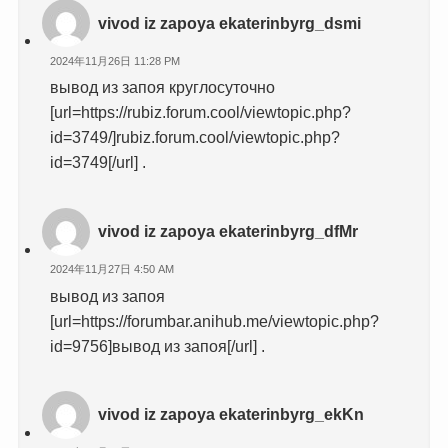
vivod iz zapoya ekaterinbyrg_dsmi
2024年11月26日 11:28 PM
вывод из запоя круглосуточно
[url=https://rubiz.forum.cool/viewtopic.php?
id=3749/]rubiz.forum.cool/viewtopic.php?
id=3749[/url] .
vivod iz zapoya ekaterinbyrg_dfMr
2024年11月27日 4:50 AM
вывод из запоя
[url=https://forumbar.anihub.me/viewtopic.php?
id=9756]вывод из запоя[/url] .
vivod iz zapoya ekaterinbyrg_ekKn