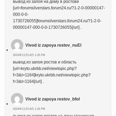
вывод из запоя на дому в ростове
[url=forumsilverstars.forum24.ru/?1-2-0-00000147-
000-0-0-
1730726055]forumsilverstars.forum24.ru/?1-2-0-
00000147-000-0-0-1730726055[/url] .
Vivod iz zapoya rostov_nuEl
2024年11月14日 1:25 PM
вывод из запоя ростов и область
[url=kryto.ukrbb.net/viewtopic.php?
f=3&t=1164]kryto.ukrbb.net/viewtopic.php?
f=3&t=1164[/url] .
Vivod iz zapoya rostov_bfol
2024年11月14日 1:26 PM
вывод из запоя ростов на дону стационар