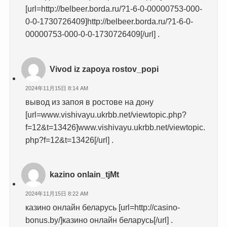
[url=http://belbeer.borda.ru/?1-6-0-00000753-000-
0-0-1730726409]http://belbeer.borda.ru/?1-6-0-
00000753-000-0-0-1730726409[/url] .
Vivod iz zapoya rostov_popi
2024年11月15日 8:14 AM
вывод из запоя в ростове на дону
[url=www.vishivayu.ukrbb.net/viewtopic.php?
f=12&t=13426]www.vishivayu.ukrbb.net/viewtopic.
php?f=12&t=13426[/url] .
kazino onlain_tjMt
2024年11月15日 8:22 AM
казино онлайн беларусь [url=http://casino-
bonus.by/]казино онлайн беларусь[/url] .