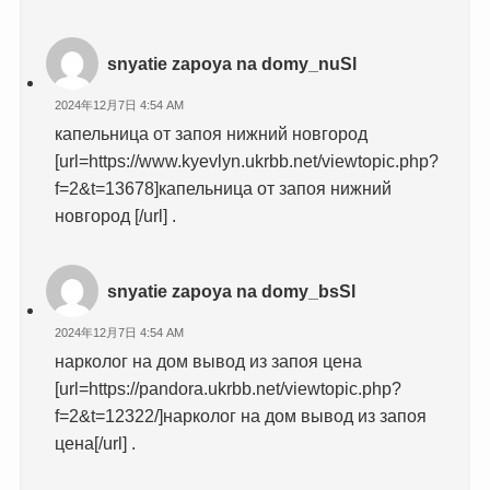
snyatie zapoya na domy_nuSl
2024年12月7日 4:54 AM
капельница от запоя нижний новгород
[url=https://www.kyevlyn.ukrbb.net/viewtopic.php?
f=2&t=13678]капельница от запоя нижний
новгород [/url] .
snyatie zapoya na domy_bsSl
2024年12月7日 4:54 AM
нарколог на дом вывод из запоя цена
[url=https://pandora.ukrbb.net/viewtopic.php?
f=2&t=12322/]нарколог на дом вывод из запоя
цена[/url] .