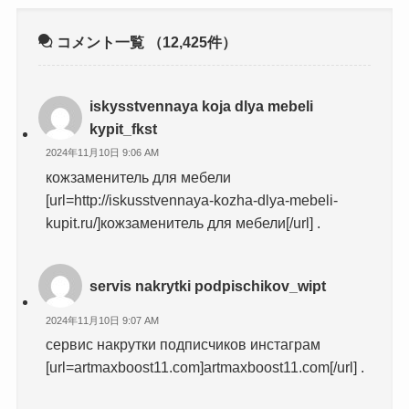
コメント一覧
（12,425件）
iskysstvennaya koja dlya mebeli
kypit_fkst
2024年11月10日 9:06 AM
кожзаменитель для мебели
[url=http://iskusstvennaya-kozha-dlya-mebeli-
kupit.ru/]кожзаменитель для мебели[/url] .
servis nakrytki podpischikov_wipt
2024年11月10日 9:07 AM
сервис накрутки подписчиков инстаграм
[url=artmaxboost11.com]artmaxboost11.com[/url] .