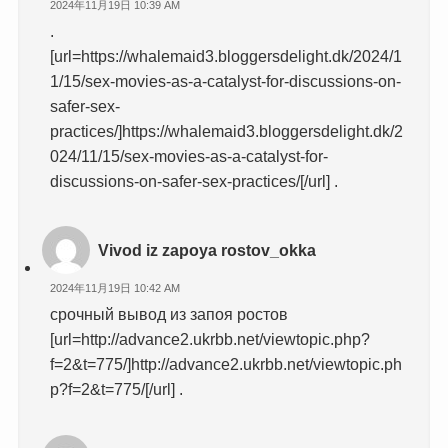
2024年11月19日 10:39 AM
.
[url=https://whalemaid3.bloggersdelight.dk/2024/1
1/15/sex-movies-as-a-catalyst-for-discussions-on-
safer-sex-
practices/]https://whalemaid3.bloggersdelight.dk/2
024/11/15/sex-movies-as-a-catalyst-for-
discussions-on-safer-sex-practices/[/url] .
Vivod iz zapoya rostov_okka
2024年11月19日 10:42 AM
срочный вывод из запоя ростов
[url=http://advance2.ukrbb.net/viewtopic.php?
f=2&t=775/]http://advance2.ukrbb.net/viewtopic.ph
p?f=2&t=775/[/url] .