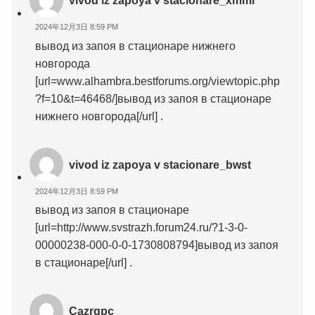
vivod iz zapoya v stacionare_xmmi
2024年12月3日 8:59 PM
вывод из запоя в стационаре нижнего
новгорода
[url=www.alhambra.bestforums.org/viewtopic.php
?f=10&t=46468/]вывод из запоя в стационаре
нижнего новгорода[/url] .
vivod iz zapoya v stacionare_bwst
2024年12月3日 8:59 PM
вывод из запоя в стационаре
[url=http://www.svstrazh.forum24.ru/?1-3-0-
00000238-000-0-0-1730808794]вывод из запоя
в стационаре[/url] .
Cazrqpc