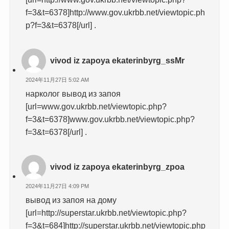
f=3&t=6378]http://www.gov.ukrbb.net/viewtopic.ph
p?f=3&t=6378[/url] .
vivod iz zapoya ekaterinbyrg_ssMr
2024年11月27日 5:02 AM
нарколог вывод из запоя
[url=www.gov.ukrbb.net/viewtopic.php?
f=3&t=6378]www.gov.ukrbb.net/viewtopic.php?
f=3&t=6378[/url] .
vivod iz zapoya ekaterinbyrg_zpoa
2024年11月27日 4:09 PM
вывод из запоя на дому
[url=http://superstar.ukrbb.net/viewtopic.php?
f=3&t=684]http://superstar.ukrbb.net/viewtopic.php