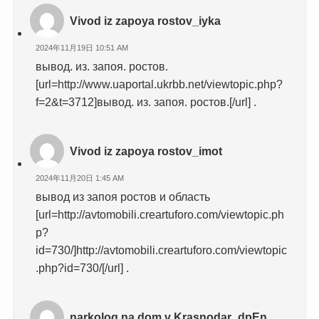
Vivod iz zapoya rostov_iyka
2024年11月19日 10:51 AM
вывод. из. запоя. ростов.
[url=http://www.uaportal.ukrbb.net/viewtopic.php?
f=2&t=3712]вывод. из. запоя. ростов.[/url] .
Vivod iz zapoya rostov_imot
2024年11月20日 1:45 AM
вывод из запоя ростов и область
[url=http://avtomobili.creartuforo.com/viewtopic.ph
p?
id=730/]http://avtomobili.creartuforo.com/viewtopic
.php?id=730/[/url] .
narkolog na dom v Krasnodar_dpEn