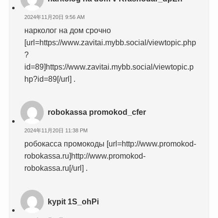
2024年11月20日 9:56 AM
нарколог на дом срочно
[url=https://www.zavitai.mybb.social/viewtopic.php
?
id=89]https://www.zavitai.mybb.social/viewtopic.p
hp?id=89[/url] .
robokassa promokod_cfer
2024年11月20日 11:38 PM
робокасса промокоды [url=http://www.promokod-
robokassa.ru]http://www.promokod-
robokassa.ru[/url] .
kypit 1S_ohPi