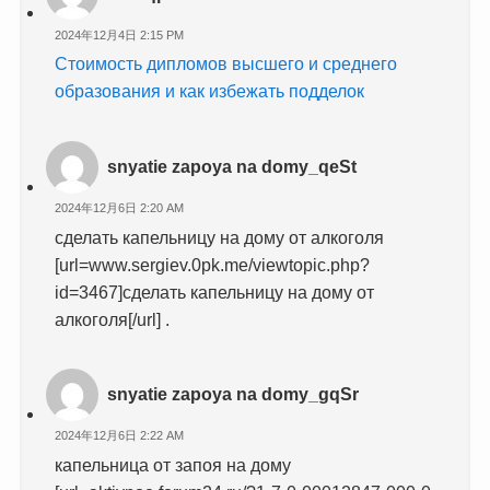
2024年12月4日 2:15 PM
Стоимость дипломов высшего и среднего
образования и как избежать подделок
snyatie zapoya na domy_qeSt
2024年12月6日 2:20 AM
сделать капельницу на дому от алкоголя
[url=www.sergiev.0pk.me/viewtopic.php?
id=3467]сделать капельницу на дому от
алкоголя[/url] .
snyatie zapoya na domy_gqSr
2024年12月6日 2:22 AM
капельница от запоя на дому