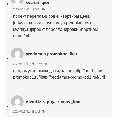
kvartiri_qior
2024年11月10日 9:08 AM
проект перепланировки квартиры цена
[url=stoimost-soglasovaniya-pereplanirovki-
kvartiry.ru]проект перепланировки квартиры
цена[/url] .
prodamus promokod_lker
2024年11月14日 12:36 PM
продамус промокод скидка [url=http://prodamus-
promokod1.ru/]http://prodamus-promokod1.ru/[/url]
.
Vivod iz zapoya rostov_tmor
2024年11月14日 1:16 PM