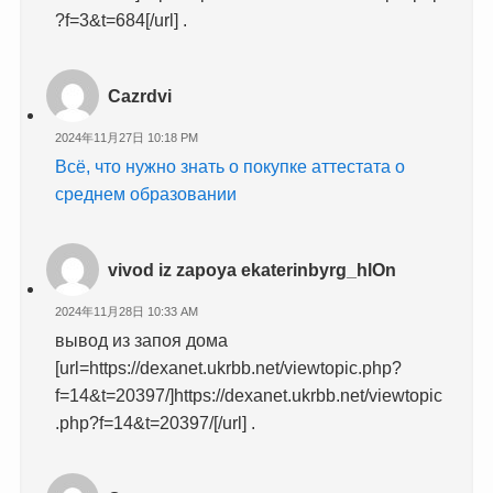
?f=3&t=684[/url] .
Cazrdvi
2024年11月27日 10:18 PM
Всё, что нужно знать о покупке аттестата о
среднем образовании
vivod iz zapoya ekaterinbyrg_hlOn
2024年11月28日 10:33 AM
вывод из запоя дома
[url=https://dexanet.ukrbb.net/viewtopic.php?
f=14&t=20397/]https://dexanet.ukrbb.net/viewtopic
.php?f=14&t=20397/[/url] .