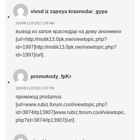
vivod iz zapoya krasnodar_gypa
2024年11月23日 2:58 AM
вывод из запоя краснодар на дому анонимно
[url=http://motik13.0pk.me/viewtopic.php?
id=1997]http://motik13.0pk.me/viewtopic.php?
id=1997[/url] .
promokody_fpKr
2024年11月23日 3:57 PM
промокод prodamus
[url=www.rubiz.forum.cool/viewtopic.php?
id=3874#p13907]www.rubiz.forum.cool/viewtopic.
php?id=3874#p13907[/url] .