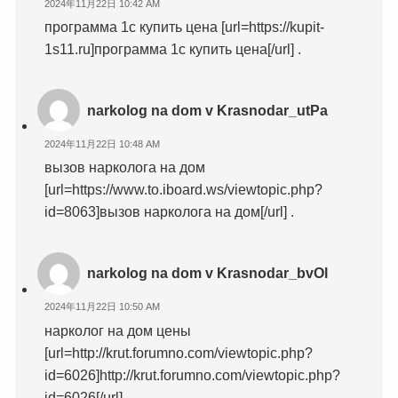
2024年11月22日 10:42 AM
программа 1с купить цена [url=https://kupit-
1s11.ru]программа 1с купить цена[/url] .
narkolog na dom v Krasnodar_utPa
2024年11月22日 10:48 AM
вызов нарколога на дом
[url=https://www.to.iboard.ws/viewtopic.php?
id=8063]вызов нарколога на дом[/url] .
narkolog na dom v Krasnodar_bvOl
2024年11月22日 10:50 AM
нарколог на дом цены
[url=http://krut.forumno.com/viewtopic.php?
id=6026]http://krut.forumno.com/viewtopic.php?
id=6026[/url] .