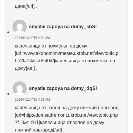
цена[/url] .
snyatie zapoya na domy_cbSl
2024年12月7日 4:50 AM
капельница от похмелья на дому
[url=www.ekonomimvmeste.ukrbb.net/viewtopic.p
hp?f=14&t=65404/]капельница от похмелья на
дому[/url] .
snyatie zapoya na domy_dqSl
2024年12月7日 4:51 AM
капельница от запоя на дому нижний новгород
[url=http://domsadremont.ukrbb.net/viewtopic.php
?f=3&t=911]капельница от запоя на дому
нижний новгород[/url] .