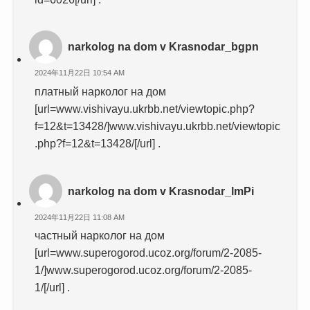
narkolog na dom v Krasnodar_bgpn
2024年11月22日 10:54 AM
платный нарколог на дом
[url=www.vishivayu.ukrbb.net/viewtopic.php?
f=12&t=13428/]www.vishivayu.ukrbb.net/viewtopic
.php?f=12&t=13428/[/url] .
narkolog na dom v Krasnodar_lmPi
2024年11月22日 11:08 AM
частный нарколог на дом
[url=www.superogorod.ucoz.org/forum/2-2085-
1/]www.superogorod.ucoz.org/forum/2-2085-
1/[/url] .