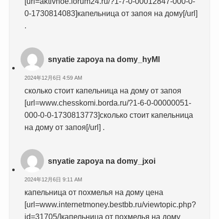
[url=aktivnoe.forum24.ru/?1-7-0-00012847-000-0-
0-1730814083]капельница от запоя на дому[/url]
.
snyatie zapoya na domy_hyMl
2024年12月6日 4:59 AM
сколько стоит капельница на дому от запоя
[url=www.chesskomi.borda.ru/?1-6-0-00000051-
000-0-0-1730813773]сколько стоит капельница
на дому от запоя[/url] .
snyatie zapoya na domy_jxoi
2024年12月6日 9:11 AM
капельница от похмелья на дому цена
[url=www.internetmoney.bestbb.ru/viewtopic.php?
id=31705/]капельница от похмелья на дому