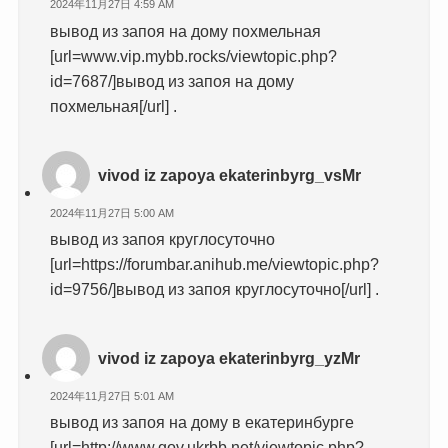
2024年11月27日 4:59 AM
вывод из запоя на дому похмельная
[url=www.vip.mybb.rocks/viewtopic.php?
id=7687/]вывод из запоя на дому
похмельная[/url] .
vivod iz zapoya ekaterinbyrg_vsMr
2024年11月27日 5:00 AM
вывод из запоя круглосуточно
[url=https://forumbar.anihub.me/viewtopic.php?
id=9756/]вывод из запоя круглосуточно[/url] .
vivod iz zapoya ekaterinbyrg_yzMr
2024年11月27日 5:01 AM
вывод из запоя на дому в екатеринбурге
[url=http://www.gov.ukrbb.net/viewtopic.php?