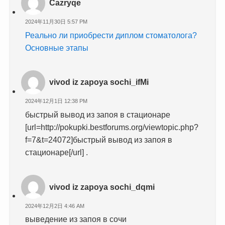
Cazryqe
2024年11月30日 5:57 PM
Реально ли приобрести диплом стоматолога?
Основные этапы
vivod iz zapoya sochi_ifMi
2024年12月1日 12:38 PM
быстрый вывод из запоя в стационаре
[url=http://pokupki.bestforums.org/viewtopic.php?
f=7&t=24072]быстрый вывод из запоя в
стационаре[/url] .
vivod iz zapoya sochi_dqmi
2024年12月2日 4:46 AM
выведение из запоя в сочи