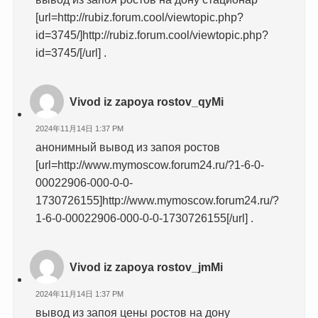
[url=http://rubiz.forum.cool/viewtopic.php?
id=3745/]http://rubiz.forum.cool/viewtopic.php?
id=3745/[/url] .
Vivod iz zapoya rostov_qyMi
2024年11月14日 1:37 PM
анонимный вывод из запоя ростов
[url=http://www.mymoscow.forum24.ru/?1-6-0-
00022906-000-0-0-
1730726155]http://www.mymoscow.forum24.ru/?
1-6-0-00022906-000-0-0-1730726155[/url] .
Vivod iz zapoya rostov_jmMi
2024年11月14日 1:37 PM
вывод из запоя цены ростов на дону