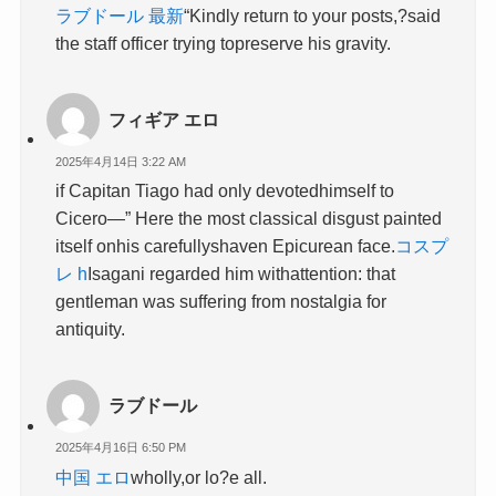
ラブドール 最新
“Kindly return to your posts,?said
the staff officer trying topreserve his gravity.
フィギア エロ
2025年4月14日 3:22 AM
if Capitan Tiago had only devotedhimself to
Cicero—” Here the most classical disgust painted
itself onhis carefullyshaven Epicurean face.
コスプ
レ h
Isagani regarded him withattention: that
gentleman was suffering from nostalgia for
antiquity.
ラブドール
2025年4月16日 6:50 PM
中国 エロ
wholly,or lo?e all.