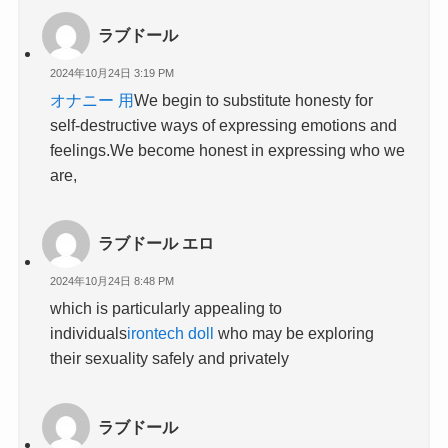
ラブドール
2024年10月24日 3:19 PM
オナニー 用
We begin to substitute honesty for
self-destructive ways of expressing emotions and
feelings.We become honest in expressing who we
are,
ラブドール エロ
2024年10月24日 8:48 PM
which is particularly appealing to
individuals
irontech doll
who may be exploring
their sexuality safely and privately
ラブドール