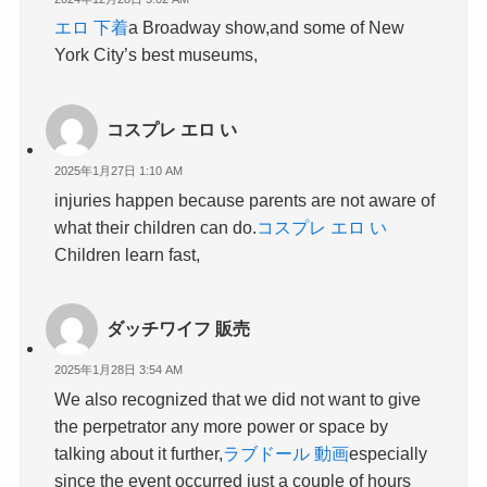
エロ 下着
a Broadway show,and some of New
York City’s best museums,
コスプレ エロ い
2025年1月27日 1:10 AM
injuries happen because parents are not aware of
what their children can do.
コスプレ エロ い
Children learn fast,
ダッチワイフ 販売
2025年1月28日 3:54 AM
We also recognized that we did not want to give
the perpetrator any more power or space by
talking about it further,
ラブドール 動画
especially
since the event occurred just a couple of hours