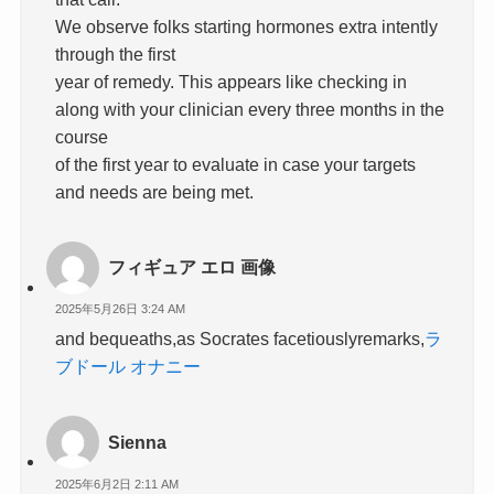
We observe folks starting hormones extra intently
through the first
year of remedy. This appears like checking in
along with your clinician every three months in the
course
of the first year to evaluate in case your targets
and needs are being met.
フィギュア エロ 画像
2025年5月26日 3:24 AM
and bequeaths,as Socrates facetiouslyremarks,
ラ
ブドール オナニー
Sienna
2025年6月2日 2:11 AM