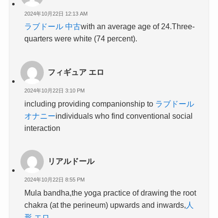
2024年10月22日 12:13 AM
ラブドール 中古
with an average age of 24.Three-
quarters were white (74 percent).
フィギュア エロ
2024年10月22日 3:10 PM
including providing companionship to
ラブドール
オナニー
individuals who find conventional social
interaction
リアルドール
2024年10月22日 8:55 PM
Mula bandha,the yoga practice of drawing the root
chakra (at the perineum) upwards and inwards,
人
形 エロ