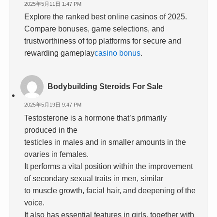
2025年5月11日 1:47 PM
Explore the ranked best online casinos of 2025.
Compare bonuses, game selections, and
trustworthiness of top platforms for secure and
rewarding gameplay
casino bonus
.
Bodybuilding Steroids For Sale
2025年5月19日 9:47 PM
Testosterone is a hormone that’s primarily
produced in the
testicles in males and in smaller amounts in the
ovaries in females.
It performs a vital position within the improvement
of secondary sexual traits in men, similar
to muscle growth, facial hair, and deepening of the
voice.
It also has essential features in girls, together with