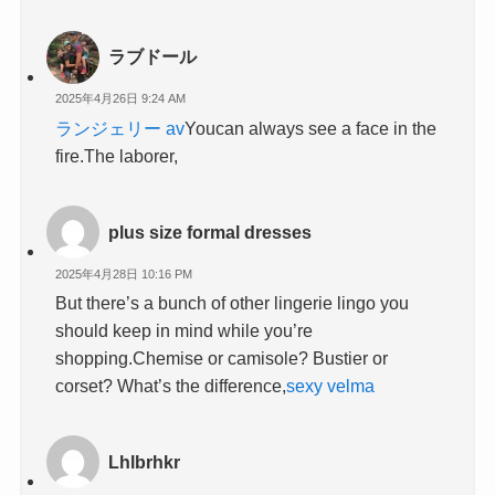
ラブドール
2025年4月26日 9:24 AM
ランジェリー av
Youcan always see a face in the
fire.The laborer,
plus size formal dresses
2025年4月28日 10:16 PM
But there’s a bunch of other lingerie lingo you
should keep in mind while you’re
shopping.Chemise or camisole? Bustier or
corset? What’s the difference,
sexy velma
Lhlbrhkr