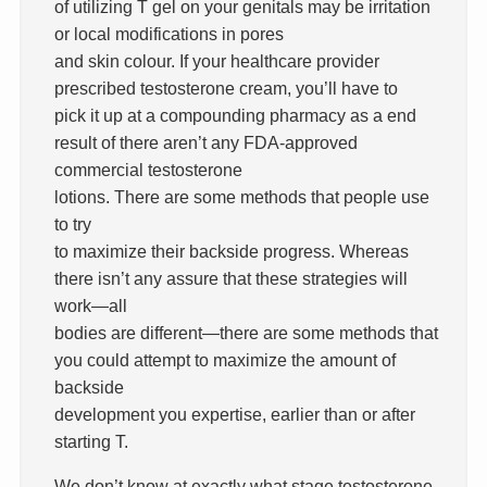
of utilizing T gel on your genitals may be irritation
or local modifications in pores
and skin colour. If your healthcare provider
prescribed testosterone cream, you’ll have to
pick it up at a compounding pharmacy as a end
result of there aren’t any FDA-approved
commercial testosterone
lotions. There are some methods that people use
to try
to maximize their backside progress. Whereas
there isn’t any assure that these strategies will
work—all
bodies are different—there are some methods that
you could attempt to maximize the amount of
backside
development you expertise, earlier than or after
starting T.
We don’t know at exactly what stage testosterone