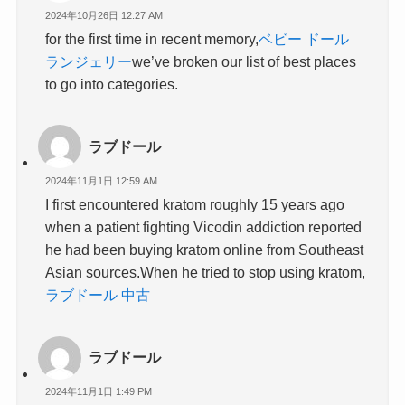
2024年10月26日 12:27 AM
for the first time in recent memory,
ベビー ドール
ランジェリー
we’ve broken our list of best places
to go into categories.
ラブドール
2024年11月1日 12:59 AM
I first encountered kratom roughly 15 years ago
when a patient fighting Vicodin addiction reported
he had been buying kratom online from Southeast
Asian sources.When he tried to stop using kratom,
ラブドール 中古
ラブドール
2024年11月1日 1:49 PM