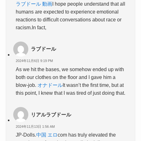
ラブドール 動画
I hope people understand that all
humans are expected to experience emotional
reactions to difficult conversations about race or
racism.In fact,
ラブドール
2024年11月6日 9:19 PM
As we hit the bases, we somehow ended up with
both our clothes on the floor and I gave him a
blow-job.
オナドール
It wasn’t the first time, but at
this point, I knew that I was tired of just doing that.
リアルラブドール
2024年11月13日 1:56 AM
JP-Dolls.
中国 エロ
com has truly elevated the