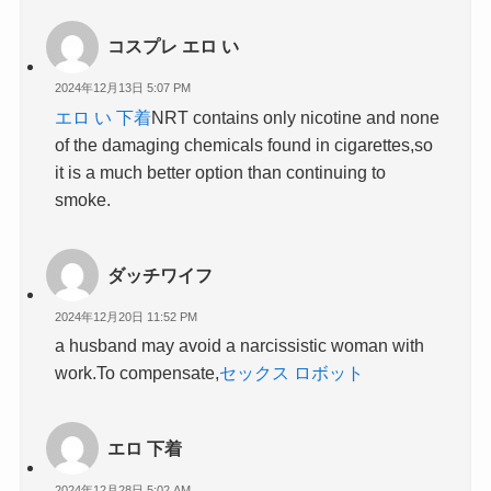
コスプレ エロ い
2024年12月13日 5:07 PM
エロ い 下着
NRT contains only nicotine and none
of the damaging chemicals found in cigarettes,so
it is a much better option than continuing to
smoke.
ダッチワイフ
2024年12月20日 11:52 PM
a husband may avoid a narcissistic woman with
work.To compensate,
セックス ロボット
エロ 下着
2024年12月28日 5:02 AM