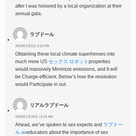
after I was honored by a local organization at their
annual gala.
ラブドール
2025年2月5日 2:03 PM
Obtaining these local climate superheroes into
much more US
セックス ロボット
properties
would massively Minimize emissions, and It will
be Charge-efficient. Below’s how the revolution
would Participate in out.
リアルラブドール
2025年2月26日 12:24 AM
Ahead, we’ve spoken to sex experts and
ラブドー
ル av
educators about the importance of sex