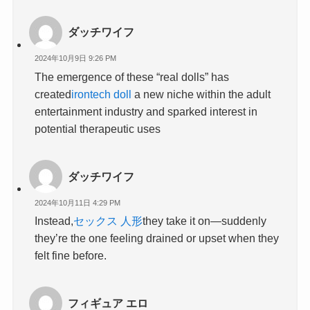
ダッチワイフ
2024年10月9日 9:26 PM
The emergence of these “real dolls” has
created
irontech doll
a new niche within the adult
entertainment industry and sparked interest in
potential therapeutic uses
ダッチワイフ
2024年10月11日 4:29 PM
Instead,
セックス 人形
they take it on—suddenly
they’re the one feeling drained or upset when they
felt fine before.
フィギュア エロ