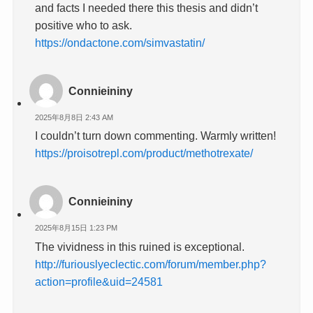
and facts I needed there this thesis and didn’t
positive who to ask.
https://ondactone.com/simvastatin/
Connieininy
2025年8月8日 2:43 AM
I couldn’t turn down commenting. Warmly written!
https://proisotrepl.com/product/methotrexate/
Connieininy
2025年8月15日 1:23 PM
The vividness in this ruined is exceptional.
http://furiouslyeclectic.com/forum/member.php?
action=profile&uid=24581