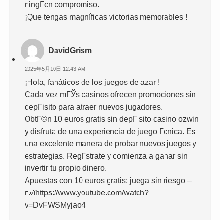
ningГєn compromiso.
¡Que tengas magníficas victorias memorables !
DavidGrism
2025年5月10日 12:43 AM
¡Hola, fanáticos de los juegos de azar !
Cada vez mГЎs casinos ofrecen promociones sin
depГіsito para atraer nuevos jugadores.
ObtГ©n 10 euros gratis sin depГіsito casino ozwin
y disfruta de una experiencia de juego Гєnica. Es
una excelente manera de probar nuevos juegos y
estrategias. RegГ­strate y comienza a ganar sin
invertir tu propio dinero.
Apuestas con 10 euros gratis: juega sin riesgo –
п»їhttps://www.youtube.com/watch?
v=DvFWSMyjao4