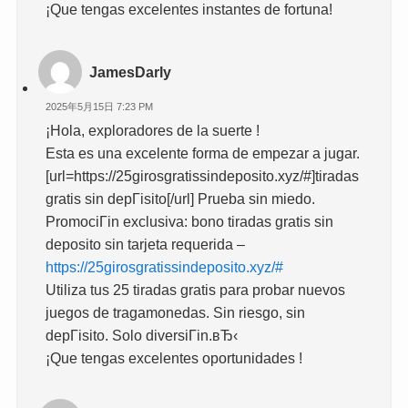
¡Que tengas excelentes instantes de fortuna!
JamesDarly
2025年5月15日 7:23 PM
¡Hola, exploradores de la suerte !
Esta es una excelente forma de empezar a jugar.
[url=https://25girosgratissindeposito.xyz/#]tiradas
gratis sin depГіsito[/url] Prueba sin miedo.
PromociГіn exclusiva: bono tiradas gratis sin
deposito sin tarjeta requerida –
https://25girosgratissindeposito.xyz/#
Utiliza tus 25 tiradas gratis para probar nuevos
juegos de tragamonedas. Sin riesgo, sin
depГіsito. Solo diversiГіn.вЂ‹
¡Que tengas excelentes oportunidades !