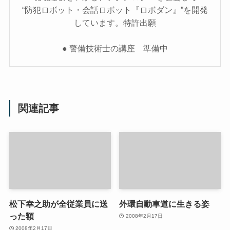
“防犯ロボット・会話ロボット『ロボダン』”を開発
しています。特許出願
● 警備技術士の講座 準備中
関連記事
松下幸之助が全従業員に送
外環自動車道に生きる姿
った額
2008年2月17日
2008年2月17日