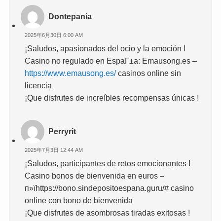
Dontepania
2025年6月30日 6:00 AM
¡Saludos, apasionados del ocio y la emoción !
Casino no regulado en EspaГ±a: Emausong.es –
https://www.emausong.es/
casinos online sin
licencia
¡Que disfrutes de increíbles recompensas únicas !
Perryrit
2025年7月3日 12:44 AM
¡Saludos, participantes de retos emocionantes !
Casino bonos de bienvenida en euros –
п»їhttps://bono.sindepositoespana.guru/# casino
online con bono de bienvenida
¡Que disfrutes de asombrosas tiradas exitosas !