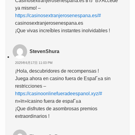
Casinosextranjerosenespana.es вЂ“ ВЎAccede
ya mismo! –
https://casinosextranjerosenespana.es/#
casinosextranjerosenespana.es
¡Que vivas increíbles instantes inolvidables !
StevenShura
2025年6月17日 11:03 PM
¡Hola, descubridores de recompensas !
Juega ahora en casino fuera de EspaГ±a sin
restricciones –
https://casinoonlinefueradeespanol.xyz/#
п»їп»їcasino fuera de espaГ±a
¡Que disfrutes de asombrosas premios
extraordinarios !