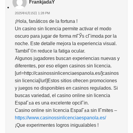
FrankjadaY
2025年6月15日 1:28 PM
¡Hola, fanáticos de la fortuna !
Un casino sin licencia permite activar el modo
oscuro para jugar de forma mГЎs cГіmoda por la
noche. Este detalle mejora la experiencia visual.
TambiГ©n reduce la fatiga ocular.
Algunos jugadores buscan experiencias nuevas y
diferentes, por eso eligen casinos sin licencia.
[url=http://casinossinlicenciaespanola.es/]casinos
sin licencia[/url]Estos sitios ofrecen promociones
y juegos no disponibles en casinos regulados. Si
buscas variedad, el casino online sin licencia
EspaГ±a es una excelente opciГіn.
Casino online sin licencia EspaГ±a sin lГ­mites –
https://www.casinossinlicenciaespanola.es/
¡Que experimentes logros inigualables !