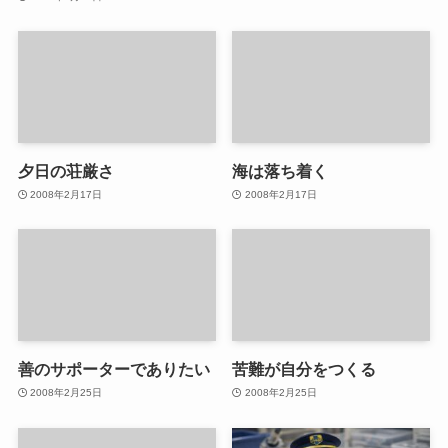
夕日の荘厳さ
海は落ち着く
2008年2月17日
2008年2月17日
善のサポーターでありたい
苦難が自分をつくる
2008年2月25日
2008年2月25日