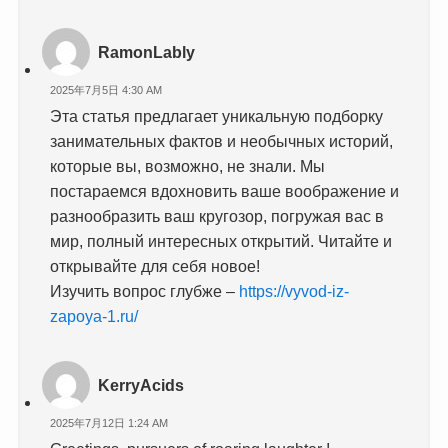
RamonLably
2025年7月5日 4:30 AM
Эта статья предлагает уникальную подборку
занимательных фактов и необычных историй,
которые вы, возможно, не знали. Мы
постараемся вдохновить ваше воображение и
разнообразить ваш кругозор, погружая вас в
мир, полный интересных открытий. Читайте и
открывайте для себя новое!
Изучить вопрос глубже –
https://vyvod-iz-
zapoya-1.ru/
KerryAcids
2025年7月12日 1:24 AM