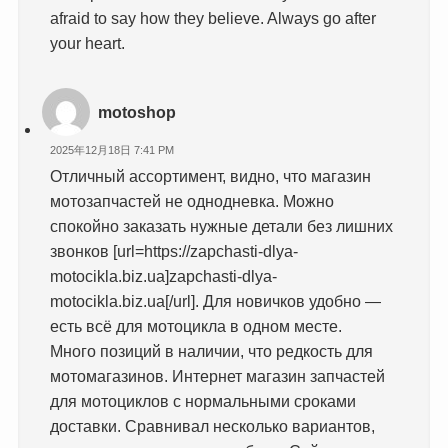
afraid to say how they believe. Always go after
your heart.
motoshop
2025年12月18日 7:41 PM
Отличный ассортимент, видно, что магазин
мотозапчастей не однодневка. Можно
спокойно заказать нужные детали без лишних
звонков [url=https://zapchasti-dlya-
motocikla.biz.ua]zapchasti-dlya-
motocikla.biz.ua[/url]. Для новичков удобно —
есть всё для мотоцикла в одном месте.
Много позиций в наличии, что редкость для
мотомагазинов. Интернет магазин запчастей
для мотоциклов с нормальными сроками
доставки. Сравнивал несколько вариантов,