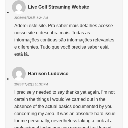
Live Golf Streaming Website
2025年6月26日 8:24 AM
Adorei este site. Pra saber mais detalhes acesse
nosso site e descubra mais. Todas as
informações contidas são informações relevantes
e diferentes. Tudo que você precisa saber está
está lá.
Harrison Ludovico
2025年7月2日 10:32 PM
I precisely needed to say thanks yet again. I’m not
certain the things I would’ve carried out in the
absence of the actual basics documented by you
concerning my area. It was an absolute hard issue
for me personally, nevertheless taking a look at a
professional technique you managed that forced