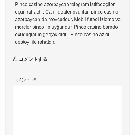
Pinco casino azerbaycan telegram istifadəçilər
üçün rahatdır. Canlı dealer oyunları pinco casino
azərbaycan-da mövcuddur. Mobil futbol izləmə və
mərclər pinco ilə uyğundur. Pinco casino barədə
oxuduqlarım gerçək oldu. Pinco casino az dil
dəstəyi ilə rahatdır.
コメントする
コメント
※