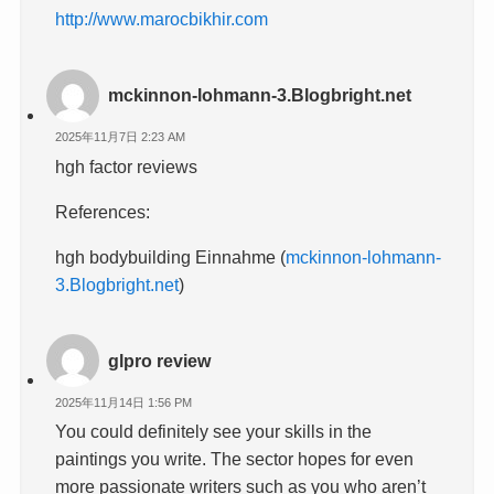
http://www.marocbikhir.com
mckinnon-lohmann-3.Blogbright.net
2025年11月7日 2:23 AM
hgh factor reviews
References:
hgh bodybuilding Einnahme (
mckinnon-lohmann-
3.Blogbright.net
)
glpro review
2025年11月14日 1:56 PM
You could definitely see your skills in the
paintings you write. The sector hopes for even
more passionate writers such as you who aren’t