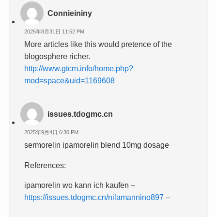
Connieininy
2025年8月31日 11:52 PM
More articles like this would pretence of the
blogosphere richer.
http://www.gtcm.info/home.php?
mod=space&uid=1169608
issues.tdogmc.cn
2025年9月4日 6:30 PM
sermorelin ipamorelin blend 10mg dosage
References:
ipamorelin wo kann ich kaufen –
https://issues.tdogmc.cn/nilamannino897
–