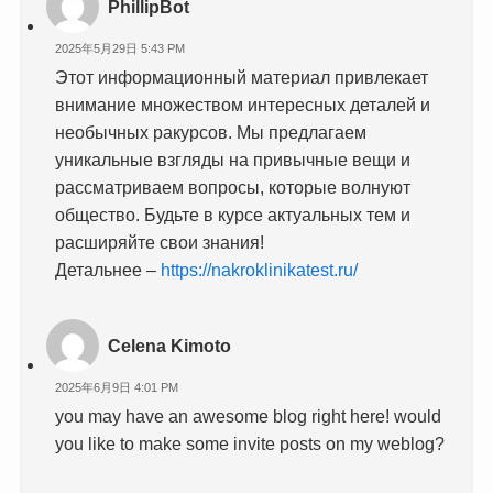
PhillipBot
2025年5月29日 5:43 PM
Этот информационный материал привлекает
внимание множеством интересных деталей и
необычных ракурсов. Мы предлагаем
уникальные взгляды на привычные вещи и
рассматриваем вопросы, которые волнуют
общество. Будьте в курсе актуальных тем и
расширяйте свои знания!
Детальнее –
https://nakroklinikatest.ru/
Celena Kimoto
2025年6月9日 4:01 PM
you may have an awesome blog right here! would
you like to make some invite posts on my weblog?