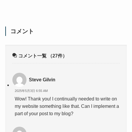
コメント
コメント一覧
（27件）
Steve Gilvin
2025年5月3日 6:55 AM
Wow! Thank you! I continually needed to write on
my website something like that. Can I implement a
part of your post to my blog?