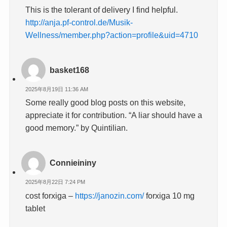
This is the tolerant of delivery I find helpful.
http://anja.pf-control.de/Musik-
Wellness/member.php?action=profile&uid=4710
basket168
2025年8月19日 11:36 AM
Some really good blog posts on this website,
appreciate it for contribution. “A liar should have a
good memory.” by Quintilian.
Connieininy
2025年8月22日 7:24 PM
cost forxiga –
https://janozin.com/
forxiga 10 mg
tablet