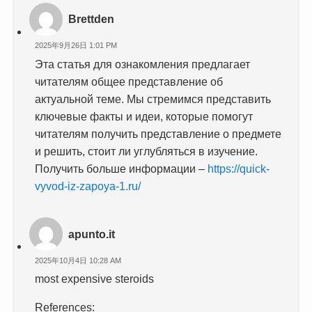
Brettden
2025年9月26日 1:01 PM
Эта статья для ознакомления предлагает
читателям общее представление об
актуальной теме. Мы стремимся представить
ключевые факты и идеи, которые помогут
читателям получить представление о предмете
и решить, стоит ли углубляться в изучение.
Получить больше информации –
https://quick-
vyvod-iz-zapoya-1.ru/
apunto.it
2025年10月4日 10:28 AM
most expensive steroids
References: