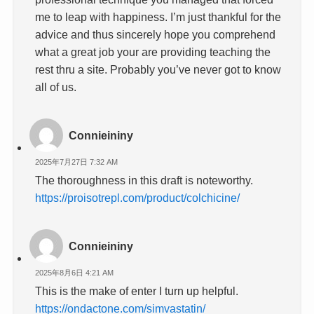
me to leap with happiness. I’m just thankful for the
advice and thus sincerely hope you comprehend
what a great job your are providing teaching the
rest thru a site. Probably you’ve never got to know
all of us.
Connieininy
2025年7月27日 7:32 AM
The thoroughness in this draft is noteworthy.
https://proisotrepl.com/product/colchicine/
Connieininy
2025年8月6日 4:21 AM
This is the make of enter I turn up helpful.
https://ondactone.com/simvastatin/