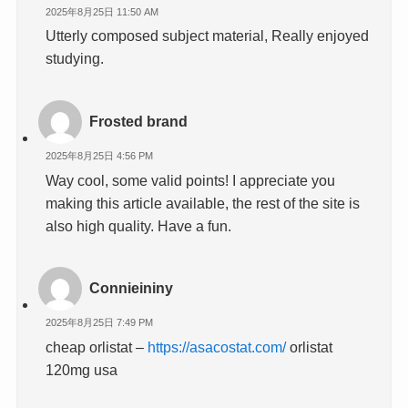
2025年8月25日 11:50 AM
Utterly composed subject material, Really enjoyed
studying.
Frosted brand
2025年8月25日 4:56 PM
Way cool, some valid points! I appreciate you
making this article available, the rest of the site is
also high quality. Have a fun.
Connieininy
2025年8月25日 7:49 PM
cheap orlistat –
https://asacostat.com/
orlistat
120mg usa