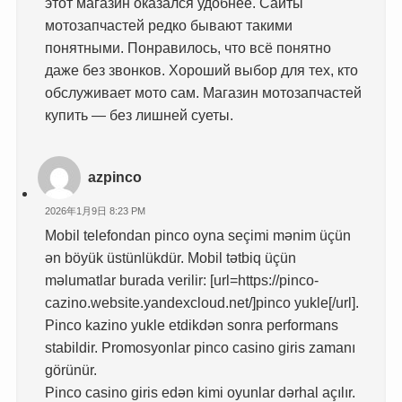
этот магазин оказался удобнее. Сайты
мотозапчастей редко бывают такими
понятными. Понравилось, что всё понятно
даже без звонков. Хороший выбор для тех, кто
обслуживает мото сам. Магазин мотозапчастей
купить — без лишней суеты.
azpinco
2026年1月9日 8:23 PM
Mobil telefondan pinco oyna seçimi mənim üçün
ən böyük üstünlükdür. Mobil tətbiq üçün
məlumatlar burada verilir: [url=https://pinco-
cazino.website.yandexcloud.net/]pinco yukle[/url].
Pinco kazino yukle etdikdən sonra performans
stabildir. Promosyonlar pinco casino giris zamanı
görünür.
Pinco casino giris edən kimi oyunlar dərhal açılır.