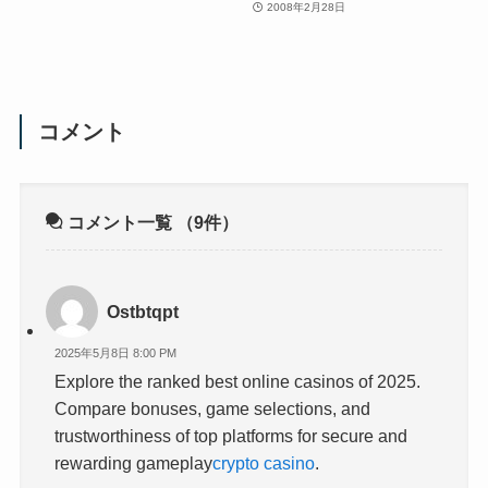
2008年2月28日
コメント
コメント一覧
（9件）
Ostbtqpt
2025年5月8日 8:00 PM
Explore the ranked best online casinos of 2025.
Compare bonuses, game selections, and
trustworthiness of top platforms for secure and
rewarding gameplay
crypto casino
.