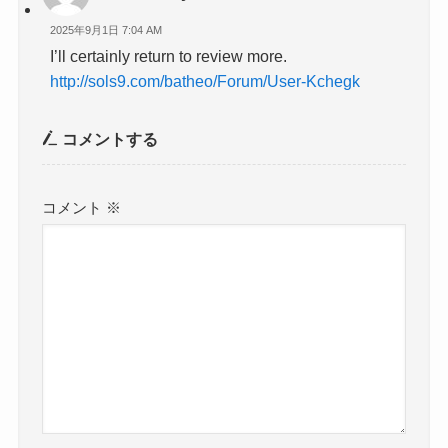
2025年9月1日 7:04 AM
I’ll certainly return to review more.
http://sols9.com/batheo/Forum/User-Kchegk
コメントする
コメント
※