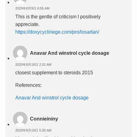
2025年8月9日 6:55 AM
This is the gentle of criticism I positively
appreciate.
https://doxycyclinege.com/pro/losartan/
Anavar And winstrol cycle dosage
2025年8月18日 2:32 AM
closest supplement to steroids 2015
References:
Anavar And winstrol cycle dosage
Connieininy
2025年8月18日 5:20 AM