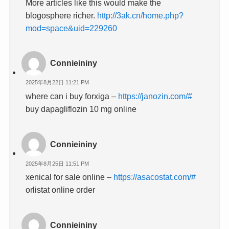
More articles like this would make the
blogosphere richer.
http://3ak.cn/home.php?
mod=space&uid=229260
Connieininy
2025年8月22日 11:21 PM
where can i buy forxiga –
https://janozin.com/#
buy dapagliflozin 10 mg online
Connieininy
2025年8月25日 11:51 PM
xenical for sale online –
https://asacostat.com/#
orlistat online order
Connieininy