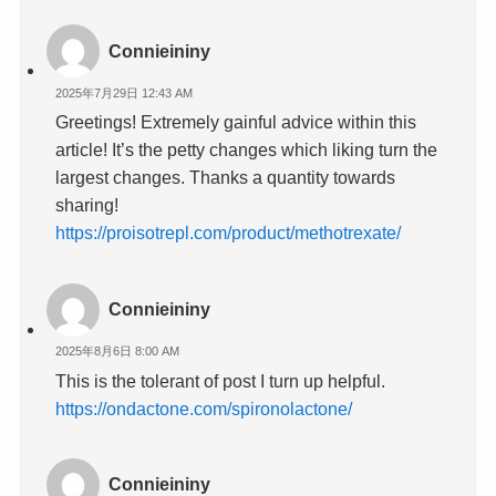
Connieininy
2025年7月29日 12:43 AM
Greetings! Extremely gainful advice within this
article! It’s the petty changes which liking turn the
largest changes. Thanks a quantity towards
sharing!
https://proisotrepl.com/product/methotrexate/
Connieininy
2025年8月6日 8:00 AM
This is the tolerant of post I turn up helpful.
https://ondactone.com/spironolactone/
Connieininy